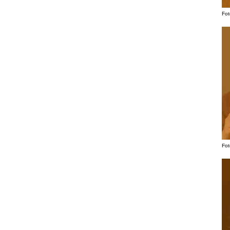
Fot
Fot