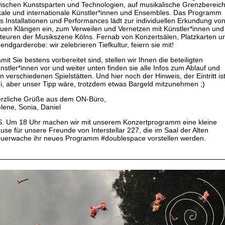
ischen Kunstsparten und Technologien, auf musikalische Grenzbereich
kale und internationale Künstler*innen und Ensembles. Das Programm
s Installationen und Performances lädt zur individuellen Erkundung vo
uen Klängen ein, zum Verweilen und Vernetzen mit Künstler*innen und
teuren der Musikszene Kölns. Fernab von Konzertsälen, Platzkarten u
endgarderobe: wir zelebrieren Tiefkultur, feiern sie mit!
mit Sie bestens vorbereitet sind, stellen wir Ihnen die beteiligten
nstler*innen vor und weiter unten finden sie alle Infos zum Ablauf und
n verschiedenen Spielstätten. Und hier noch der Hinweis, der Eintritt is
ei, aber unser Tipp wäre, trotzdem etwas Bargeld mitzunehmen ;)
rzliche Grüße aus dem ON-Büro,
lene, Sonia, Daniel
S. Um 18 Uhr machen wir mit unserem Konzertprogramm eine kleine
use für unsere Freunde von Interstellar 227, die im Saal der Alten
uerwache ihr neues Programm #doublespace vorstellen werden.