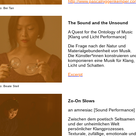
http://www.pascalniggenkemper.co
o: Bei Tan
The Sound and the Unsound
A Quest for the Ontology of Music
[Klang und Licht Performance]
Die Frage nach der Natur und
Materialgebundenheit von Musik.
Die Künstler*innen konstruieren un
komponieren eine Musik für Klang,
Licht und Schatten.
Excerpt
o: Beate Steil
Zo-On Slows
an amnesiac [Sound Performance]
Zwischen dem poetisch Seltsamen
und der unheimlichen Welt
persönlicher Klangprozesses.
Texturale, zufällige, emotionale und