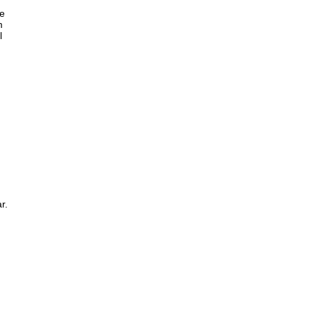
le
m
l
r.