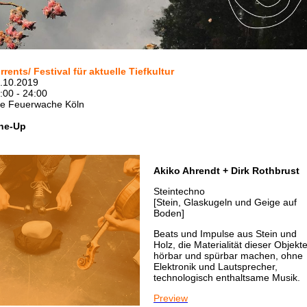
rrents/ Festival für aktuelle Tiefkultur
.10.2019
:00 - 24:00
te Feuerwache Köln
ne-Up
Akiko Ahrendt + Dirk Rothbrust
Steintechno
[Stein, Glaskugeln und Geige auf
Boden]
Beats und Impulse aus Stein und
Holz, die Materialität dieser Objekt
hörbar und spürbar machen, ohne
Elektronik und Lautsprecher,
technologisch enthaltsame Musik.
Preview