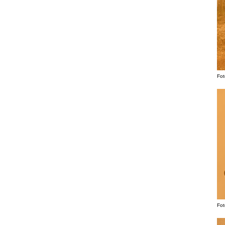
Fot
Fot