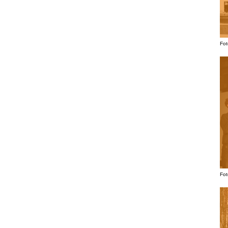
Fot
Fot