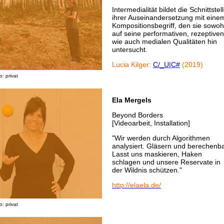
Intermedialität bildet die Schnittstel
ihrer Auseinandersetzung mit eine
Kompositionsbegriff, den sie sowoh
auf seine performativen, rezeptiven
wie auch medialen Qualitäten hin
untersucht.
Lucia Kilger:
C/_U|C#
(2019)
o: privat
Ela Mergels
Beyond Borders
[Videoarbeit, Installation]
"Wir werden durch Algorithmen
analysiert. Gläsern und berechenba
Lasst uns maskieren, Haken
schlagen und unsere Reservate in
der Wildnis schützen."
http://elaela.de/
o: privat