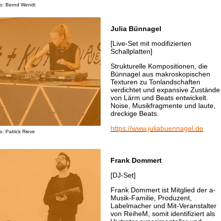
o: Bernd Wendt
Julia Bünnagel
[Live-Set mit modifizierten
Schallplatten]
Strukturelle Kompositionen, die
Bünnagel aus makroskopischen
Texturen zu Tonlandschaften
verdichtet und expansive Zustände
von Lärm und Beats entwickelt.
Noise, Musikfragmente und laute,
dreckige Beats.
https://www.juliabuennagel.de
o: Patrick Rieve
Frank Dommert
[DJ-Set]
Frank Dommert ist Mitglied der a-
Musik-Familie, Produzent,
Labelmacher und Mit-Veranstalter
von ReiheM, somit identifiziert als