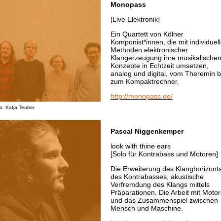
Monopass
[Live Elektronik]
Ein Quartett von Kölner
Komponist*innen, die mit individuel
Methoden elektronischer
Klangerzeugung ihre musikalische
Konzepte in Echtzeit umsetzen,
analog und digital, vom Theremin b
zum Kompaktrechner.
http://monopass.de/
o: Katja Teuber
Pascal Niggenkemper
look with thine ears
[Solo für Kontrabass und Motoren]
Die Erweiterung des Klanghorizont
des Kontrabasses, akustische
Verfremdung des Klangs mittels
Präparationen. Die Arbeit mit Moto
und das Zusammenspiel zwischen
Mensch und Maschine.