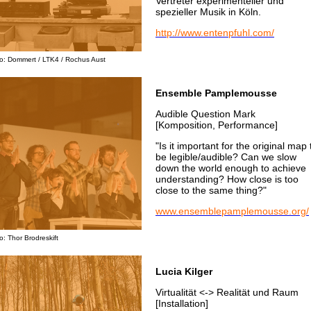
Vertreter experimenteller und
spezieller Musik in Köln.
http://www.entenpfuhl.com/
o: Dommert / LTK4 / Rochus Aust
Ensemble Pamplemousse
Audible Question Mark
[Komposition, Performance]
"Is it important for the original map 
be legible/audible? Can we slow
down the world enough to achieve
understanding? How close is too
close to the same thing?"
www.ensemblepamplemousse.org/
o: Thor Brodreskift
Lucia Kilger
Virtualität <-> Realität und Raum
[Installation]