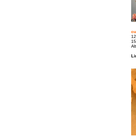
cu
12
15
Al
Li