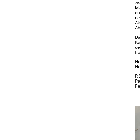
zw
lo
au
ne
Ak
Ab
Da
Kü
de
fr
He
He
P.
Pa
Fe