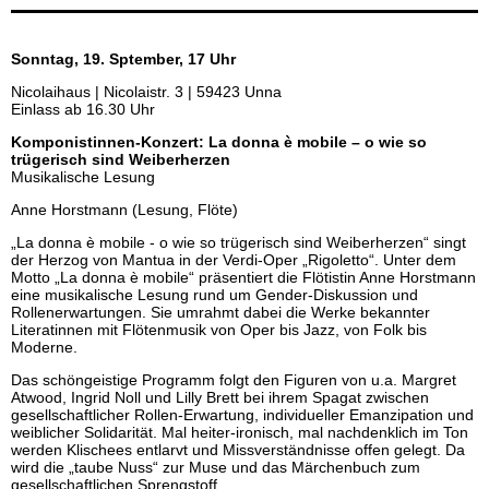
Sonntag, 19. Sptember, 17 Uhr
Nicolaihaus | Nicolaistr. 3 | 59423 Unna
Einlass ab 16.30 Uhr
Komponistinnen-Konzert: La donna è mobile – o wie so
trügerisch sind Weiberherzen
Musikalische Lesung
Anne Horstmann (Lesung, Flöte)
„La donna è mobile - o wie so trügerisch sind Weiberherzen“ singt
der Herzog von Mantua in der Verdi-Oper „Rigoletto“. Unter dem
Motto „La donna è mobile“ präsentiert die Flötistin Anne Horstmann
eine musikalische Lesung rund um Gender-Diskussion und
Rollenerwartungen. Sie umrahmt dabei die Werke bekannter
Literatinnen mit Flötenmusik von Oper bis Jazz, von Folk bis
Moderne.
Das schöngeistige Programm folgt den Figuren von u.a. Margret
Atwood, Ingrid Noll und Lilly Brett bei ihrem Spagat zwischen
gesellschaftlicher Rollen-Erwartung, individueller Emanzipation und
weiblicher Solidarität. Mal heiter-ironisch, mal nachdenklich im Ton
werden Klischees entlarvt und Missverständnisse offen gelegt. Da
wird die „taube Nuss“ zur Muse und das Märchenbuch zum
gesellschaftlichen Sprengstoff.