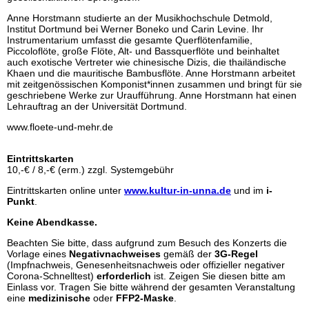
Anne Horstmann studierte an der Musikhochschule Detmold,
Institut Dortmund bei Werner Boneko und Carin Levine. Ihr
Instrumentarium umfasst die gesamte Querflötenfamilie,
Piccoloflöte, große Flöte, Alt- und Bassquerflöte und beinhaltet
auch exotische Vertreter wie chinesische Dizis, die thailändische
Khaen und die mauritische Bambusflöte. Anne Horstmann arbeitet
mit zeitgenössischen Komponist*innen zusammen und bringt für sie
geschriebene Werke zur Uraufführung. Anne Horstmann hat einen
Lehrauftrag an der Universität Dortmund.
www.floete-und-mehr.de
Eintrittskarten
10,-€ / 8,-€ (erm.) zzgl. Systemgebühr
Eintrittskarten online unter
www.kultur-in-unna.de
und im
i-
Punkt
.
Keine Abendkasse.
Beachten Sie bitte, dass aufgrund zum Besuch des Konzerts die
Vorlage eines
Negativnachweises
gemäß der
3G-Regel
(Impfnachweis, Genesenheitsnachweis oder offizieller negativer
Corona-Schnelltest)
erforderlich
ist. Zeigen Sie diesen bitte am
Einlass vor. Tragen Sie bitte während der gesamten Veranstaltung
eine
medizinische
oder
FFP2-Maske
.