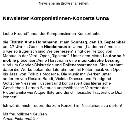
Newsletter im Browser ansehen.
Newsletter Komponistinnen-Konzerte Unna
Liebe Freund*innen der Komponistinnen-Konzertreihe,
die Flötistin
Anne Horstmann
ist am
Sonntag
, den
19. September
um
17 Uhr
zu Gast im
Nicolaihaus
in Unna. „La donna è mobile -
o wie so trügerisch sind Weiberherzen“ singt der Herzog von
Mantua in der Verdi-Oper „Rigoletto“. Unter dem Motto
La donna è
mobile
präsentiert Anne Horstmann eine
musikalische Lesung
rund um Gender-Diskussion und Rollenerwartungen. Sie umrahmt
dabei die Werke bekannter Literatinnen mit Flötenmusik von Oper
bis Jazz, von Folk bis Moderne. Die Musik mit Werken unter
anderem von Rosalie Bandt, Violeta Dinescu und Friedgund
Göttsche-Niessner illustriert und kontrastiert das literarische
Geschehen. Lernen Sie auch ungewöhnliche Vertreter der
Flötenfamilie wie Altquerflöte und die chinesische Traversflöte Dizi
kennen!
Ich würde mich freuen, Sie zum Konzert im Nicolaihaus zu dürfen!
Mit freundlichen Grüßen
Armin Eichenmüller