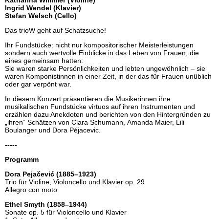
Katharina Wimmer (Violine)
Ingrid Wendel (Klavier)
Stefan Welsch (Cello)
Das trioW geht auf Schatzsuche!
Ihr Fundstücke: nicht nur kompositorischer Meisterleistungen
sondern auch wertvolle Einblicke in das Leben von Frauen, die
eines gemeinsam hatten:
Sie waren starke Persönlichkeiten und lebten ungewöhnlich – sie
waren Komponistinnen in einer Zeit, in der das für Frauen unüblich
oder gar verpönt war.
In diesem Konzert präsentieren die Musikerinnen ihre
musikalischen Fundstücke virtuos auf ihren Instrumenten und
erzählen dazu Anekdoten und berichten von den Hintergründen zu
„ihren“ Schätzen von Clara Schumann, Amanda Maier, Lili
Boulanger und Dora Péjacevic.
-----
Programm
Dora Pejačević (1885–1923)
Trio für Violine, Violoncello und Klavier op. 29
Allegro con moto
Ethel Smyth (1858–1944)
Sonate op. 5 für Violoncello und Klavier