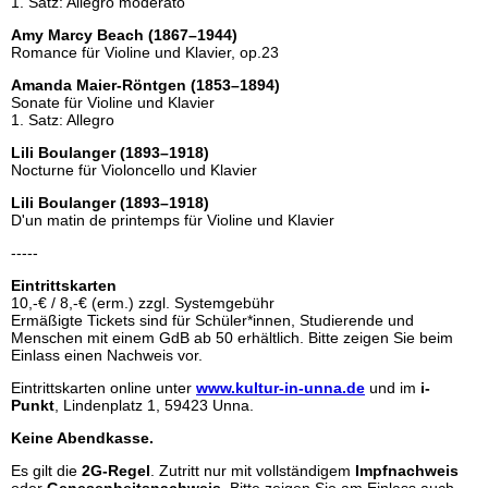
1. Satz: Allegro moderato
Amy Marcy Beach (1867–1944)
Romance für Violine und Klavier, op.23
Amanda Maier-Röntgen (1853–1894)
Sonate für Violine und Klavier
1. Satz: Allegro
Lili Boulanger (1893–1918)
Nocturne für Violoncello und Klavier
Lili Boulanger (1893–1918)
D'un matin de printemps für Violine und Klavier
-----
Eintrittskarten
10,-€ / 8,-€ (erm.) zzgl. Systemgebühr
Ermäßigte Tickets sind für Schüler*innen, Studierende und
Menschen mit einem GdB ab 50 erhältlich. Bitte zeigen Sie beim
Einlass einen Nachweis vor.
Eintrittskarten online unter
www.kultur-in-unna.de
und im
i-
Punkt
, Lindenplatz 1, 59423 Unna.
Keine Abendkasse.
Es gilt die
2G-Regel
. Zutritt nur mit vollständigem
Impfnachweis