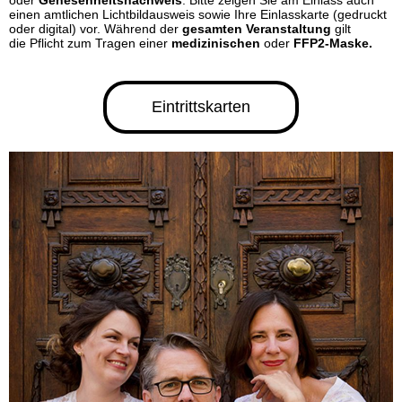
oder
Genesenheitsnachweis
. Bitte zeigen Sie am Einlass auch
einen amtlichen Lichtbildausweis sowie Ihre Einlasskarte (gedruckt
oder digital) vor. Während der
gesamten Veranstaltung
gilt
die Pflicht zum Tragen einer
medizinischen
oder
FFP2-Maske.
Eintrittskarten