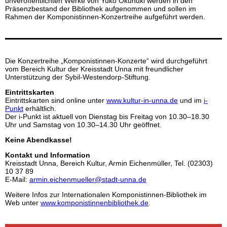
unveröffentlichten Werke von Yuko Okunuki werden in den
Präsenzbestand der Bibliothek aufgenommen und sollen im
Rahmen der Komponistinnen-Konzertreihe aufgeführt werden.
Die Konzertreihe „Komponistinnen-Konzerte“ wird durchgeführt
vom Bereich Kultur der Kreisstadt Unna mit freundlicher
Unterstützung der Sybil-Westendorp-Stiftung.
Eintrittskarten
Eintrittskarten sind online unter
www.kultur-in-unna.de
und im
i-
Punkt
erhältlich.
Der i-Punkt ist aktuell von Dienstag bis Freitag von 10.30–18.30
Uhr und Samstag von 10.30–14.30 Uhr geöffnet.
Keine Abendkasse!
Kontakt und Information
Kreisstadt Unna, Bereich Kultur, Armin Eichenmüller, Tel. (02303)
10 37 89
E-Mail:
armin.eichenmueller@stadt-unna.de
Weitere Infos zur Internationalen Komponistinnen-Bibliothek im
Web unter
www.komponistinnenbibliothek.de
.