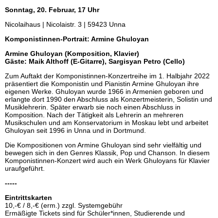
Sonntag, 20. Februar, 17 Uhr
Nicolaihaus | Nicolaistr. 3 | 59423 Unna
Komponistinnen-Portrait: Armine Ghuloyan
Armine Ghuloyan (Komposition, Klavier)
Gäste: Maik Althoff (E-Gitarre), Sargisyan Petro (Cello)
Zum Auftakt der Komponistinnen-Konzertreihe im 1. Halbjahr 2022
präsentiert die Komponistin und Pianistin Armine Ghuloyan ihre
eigenen Werke. Ghuloyan wurde 1966 in Armenien geboren und
erlangte dort 1990 den Abschluss als Konzertmeisterin, Solistin und
Musiklehrerin. Später erwarb sie noch einen Abschluss in
Komposition. Nach der Tätigkeit als Lehrerin an mehreren
Musikschulen und am Konservatorium in Moskau lebt und arbeitet
Ghuloyan seit 1996 in Unna und in Dortmund.
Die Kompositionen von Armine Ghuloyan sind sehr vielfältig und
bewegen sich in den Genres Klassik, Pop und Chanson. In diesem
Komponistinnen-Konzert wird auch ein Werk Ghuloyans für Klavier
uraufgeführt.
-----
Eintrittskarten
10,-€ / 8,-€ (erm.) zzgl. Systemgebühr
Ermäßigte Tickets sind für Schüler*innen, Studierende und