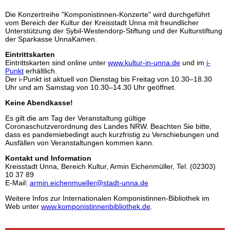
Die Konzertreihe "Komponistinnen-Konzerte" wird durchgeführt
vom Bereich der Kultur der Kreisstadt Unna mit freundlicher
Unterstützung der Sybil-Westendorp-Stiftung und der Kulturstiftung
der Sparkasse UnnaKamen.
Eintrittskarten
Eintrittskarten sind online unter
www.kultur-in-unna.de
und im
i-
Punkt
erhältlich.
Der i-Punkt ist aktuell von Dienstag bis Freitag von 10.30–18.30
Uhr und am Samstag von 10.30–14.30 Uhr geöffnet.
Keine Abendkasse!
Es gilt die am Tag der Veranstaltung gültige
Coronaschutzverordnung des Landes NRW. Beachten Sie bitte,
dass es pandemiebedingt auch kurzfristig zu Verschiebungen und
Ausfällen von Veranstaltungen kommen kann.
Kontakt und Information
Kreisstadt Unna, Bereich Kultur, Armin Eichenmüller, Tel. (02303)
10 37 89
E-Mail:
armin.eichenmueller@stadt-unna.de
Weitere Infos zur Internationalen Komponistinnen-Bibliothek im
Web unter
www.komponistinnenbibliothek.de
.