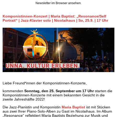
Newsletter im Browser ansehen.
Komponistinnen-Konzert | Maria Baptist: „Resonance/Self
Portrait“ | Jazz-Klavier solo | Nicolaihaus | So, 25.9. | 17 Uhr
Liebe Freund*innen der Komponistinnen-Konzerte,
kommenden
Sonntag, den 25. September um 17 Uhr
starten die
Komponistinnen-Konzerte mit einem bekannten Gesicht in die
zweite Jahreshälfte 2022!
Die Jazz-Pianistin und Komponistin
Maria Baptist
ist mit Stücken
aus zwei Ihrer Piano-Solo-Alben zu Gast im Nicolaihaus. Im Album
„Resonance“ reflektiert Maria Baptists Beziehung zur Musik und