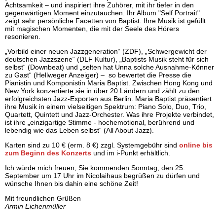
Achtsamkeit – und inspiriert ihre Zuhörer, mit ihr tiefer in den
gegenwärtigen Moment einzutauchen. Ihr Album "Self Portrait"
zeigt sehr persönliche Facetten von Baptist. Ihre Musik ist gefüllt
mit magischen Momenten, die mit der Seele des Hörers
resonieren.
„Vorbild einer neuen Jazzgeneration“ (ZDF), „Schwergewicht der
deutschen Jazzszene“ (DLF Kultur), „Baptists Musik steht für sich
selbst“ (Downbeat) und „selten hat Unna solche Ausnahme-Könner
zu Gast“ (Hellweger Anzeiger) – so bewertet die Presse die
Pianistin und Komponistin Maria Baptist. Zwischen Hong Kong und
New York konzertierte sie in über 20 Ländern und zählt zu den
erfolgreichsten Jazz-Exporten aus Berlin. Maria Baptist präsentiert
ihre Musik in einem vielseitigen Spektrum: Piano Solo, Duo, Trio,
Quartett, Quintett und Jazz-Orchester. Was ihre Projekte verbindet,
ist ihre „einzigartige Stimme - hochemotional, berührend und
lebendig wie das Leben selbst“ (All About Jazz).
Karten sind zu 10 € (erm. 8 €) zzgl. Systemgebühr sind
online bis
zum Beginn des Konzerts
und im i-Punkt erhältlich.
Ich würde mich freuen, Sie kommenden Sonntag, den 25.
September um 17 Uhr im Nicolaihaus begrüßen zu dürfen und
wünsche Ihnen bis dahin eine schöne Zeit!
Mit freundlichen Grüßen
Armin Eichenmüller