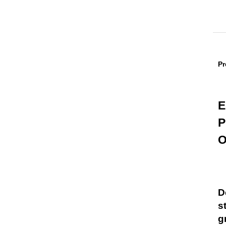
Pr
E
P
O
D
s
g