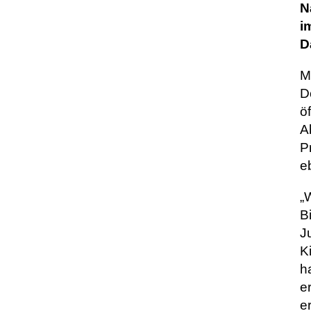
N
i
D
M
D
ö
A
P
e
„
B
J
K
h
e
e