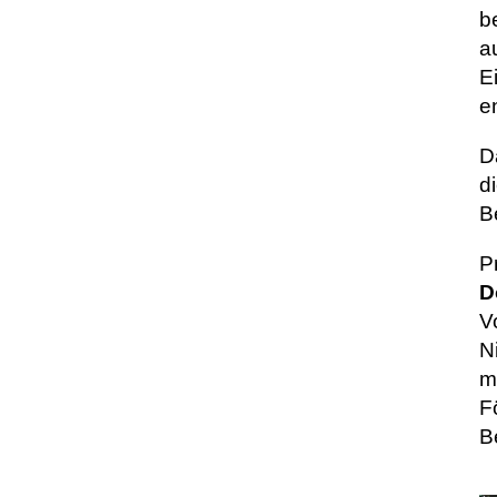
b
a
E
e
D
d
B
P
D
V
N
m
F
B