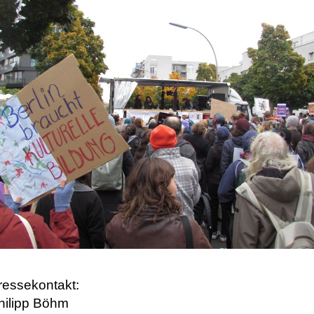
ressekontakt:
hilipp Böhm