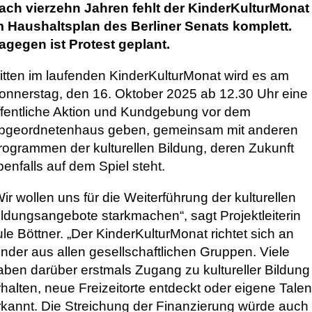
ach vierzehn Jahren fehlt der KinderKulturMonat
m Haushaltsplan des Berliner Senats komplett.
agegen ist Protest geplant.
itten im laufenden KinderKulturMonat wird es am
onnerstag, den 16. Oktober 2025 ab 12.30 Uhr eine
ffentliche Aktion und Kundgebung vor dem
bgeordnetenhaus geben, gemeinsam mit anderen
rogrammen der kulturellen Bildung, deren Zukunft
benfalls auf dem Spiel steht.
Wir wollen uns für die Weiterführung der kulturellen
ildungsangebote starkmachen“, sagt Projektleiterin
ule Böttner. „Der KinderKulturMonat richtet sich an
inder aus allen gesellschaftlichen Gruppen. Viele
aben darüber erstmals Zugang zu kultureller Bildung
rhalten, neue Freizeitorte entdeckt oder eigene Talen
rkannt. Die Streichung der Finanzierung würde auch