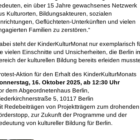
edeuten, ein über 15 Jahre gewachsenes Netzwerk
us Kulturorten, Bildungsakteuren, sozialen
inrichtungen, Geflüchteten-Unterkünften und vielen
ngagierten Familien zu zerstören.“
abei steht der KinderKulturMonat nur exemplarisch f
ie vielen Einschnitte und Unsicherheiten, die Berlin i
ereich der kulturellen Bildung bereits erleiden musste
rotest-Aktion für den Erhalt des KinderKulturMonats
onnerstag, 16. Oktober 2025, ab 12:30 Uhr
or dem Abgeordnetenhaus Berlin,
iederkirchnerstraße 5, 10117 Berlin
it Redebeiträgen von Projektträgern zum drohenden
örderstopp, zur Zukunft der Programme und der
edeutung von kultureller Bildung für Berlin.