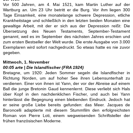
Vor 500 Jahren, am 4. Mai 1521, kam Martin Luther auf der
Wartburg an. Um 23 Uhr betritt er die Burg. Vor ihm liegen 300
Tage Einsamkeit, eine monatelange schwere Depression, etliche
Krankheitstage und schließlich in den letzten beiden Monaten eine
gewaltige Arbeit, mit der er sich aus der Depression reißt: Die
Übersetzung des Neuen Testaments, September-Testament
genannt, weil es im September des nächsten Jahres erschien und
zum ersten Bestseller der Welt wurde. Die erste Ausgabe von 3.000
Exemplaren wird sofort nachgedruckt. So etwas hatte es nie zuvor
gegeben.
Mittwoch, 1. November
00:05 arte | Die Islandfischer (FRA 1924)
Bretagne, um 1920: Jeden Sommer segeln die Islandfischer in
Richtung Norden, um auf hoher See ihren Lebensunterhalt zu
verdienen. Einer von ihnen ist Yann, der vor der Abreise auf einem
Ball die junge Bretonin Gaud kennenlernt. Diese verliebt sich Hals
über Kopf in den nachdenklichen Fischer, und auch bei Yann
hinterlässt die Begegnung einen bleibenden Eindruck. Jedoch hat
er seine große Liebe bereits gefunden: das Meer. Jacques de
Baroncelli adaptierte mit diesem Stummfilm den erfolgreichsten
Roman von Pierre Loti, einem wegweisenden Schriftsteller der
frühen französischen Moderne.