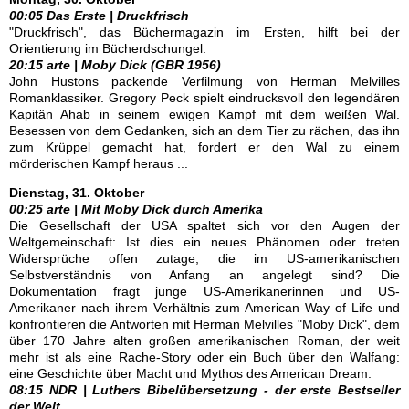
00:05 Das Erste | Druckfrisch
"Druckfrisch", das Büchermagazin im Ersten, hilft bei der
Orientierung im Bücherdschungel.
20:15 arte | Moby Dick (GBR 1956)
John Hustons packende Verfilmung von Herman Melvilles
Romanklassiker. Gregory Peck spielt eindrucksvoll den legendären
Kapitän Ahab in seinem ewigen Kampf mit dem weißen Wal.
Besessen von dem Gedanken, sich an dem Tier zu rächen, das ihn
zum Krüppel gemacht hat, fordert er den Wal zu einem
mörderischen Kampf heraus ...
Dienstag, 31. Oktober
00:25 arte | Mit Moby Dick durch Amerika
Die Gesellschaft der USA spaltet sich vor den Augen der
Weltgemeinschaft: Ist dies ein neues Phänomen oder treten
Widersprüche offen zutage, die im US-amerikanischen
Selbstverständnis von Anfang an angelegt sind? Die
Dokumentation fragt junge US-Amerikanerinnen und US-
Amerikaner nach ihrem Verhältnis zum American Way of Life und
konfrontieren die Antworten mit Herman Melvilles "Moby Dick", dem
über 170 Jahre alten großen amerikanischen Roman, der weit
mehr ist als eine Rache-Story oder ein Buch über den Walfang:
eine Geschichte über Macht und Mythos des American Dream.
08:15 NDR | Luthers Bibelübersetzung - der erste Bestseller
der Welt