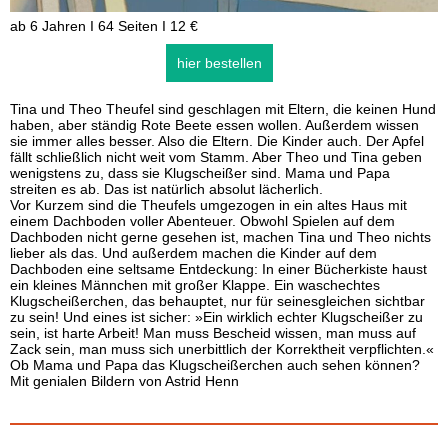
ab 6 Jahren I 64 Seiten I 12 €
hier bestellen
Tina und Theo Theufel sind geschlagen mit Eltern, die keinen Hund
haben, aber ständig Rote Beete essen wollen. Außerdem wissen
sie immer alles besser. Also die Eltern. Die Kinder auch. Der Apfel
fällt schließlich nicht weit vom Stamm. Aber Theo und Tina geben
wenigstens zu, dass sie Klugscheißer sind. Mama und Papa
streiten es ab. Das ist natürlich absolut lächerlich.
Vor Kurzem sind die Theufels umgezogen in ein altes Haus mit
einem Dachboden voller Abenteuer. Obwohl Spielen auf dem
Dachboden nicht gerne gesehen ist, machen Tina und Theo nichts
lieber als das. Und außerdem machen die Kinder auf dem
Dachboden eine seltsame Entdeckung: In einer Bücherkiste haust
ein kleines Männchen mit großer Klappe. Ein waschechtes
Klugscheißerchen, das behauptet, nur für seinesgleichen sichtbar
zu sein! Und eines ist sicher: »Ein wirklich echter Klugscheißer zu
sein, ist harte Arbeit! Man muss Bescheid wissen, man muss auf
Zack sein, man muss sich unerbittlich der Korrektheit verpflichten.«
Ob Mama und Papa das Klugscheißerchen auch sehen können?
Mit genialen Bildern von Astrid Henn