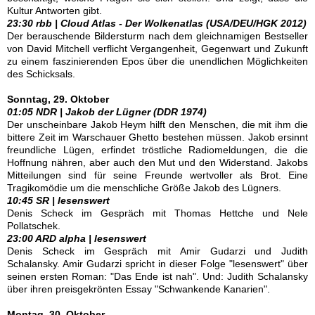
Kultur Antworten gibt.
23:30 rbb | Cloud Atlas - Der Wolkenatlas (USA/DEU/HGK 2012)
Der berauschende Bildersturm nach dem gleichnamigen Bestseller
von David Mitchell verflicht Vergangenheit, Gegenwart und Zukunft
zu einem faszinierenden Epos über die unendlichen Möglichkeiten
des Schicksals.
Sonntag, 29. Oktober
01:05 NDR | Jakob der Lügner (DDR 1974)
Der unscheinbare Jakob Heym hilft den Menschen, die mit ihm die
bittere Zeit im Warschauer Ghetto bestehen müssen. Jakob ersinnt
freundliche Lügen, erfindet tröstliche Radiomeldungen, die die
Hoffnung nähren, aber auch den Mut und den Widerstand. Jakobs
Mitteilungen sind für seine Freunde wertvoller als Brot. Eine
Tragikomödie um die menschliche Größe Jakob des Lügners.
10:45 SR | lesenswert
Denis Scheck im Gespräch mit Thomas Hettche und Nele
Pollatschek.
23:00 ARD alpha | lesenswert
Denis Scheck im Gespräch mit Amir Gudarzi und Judith
Schalansky. Amir Gudarzi spricht in dieser Folge "lesenswert" über
seinen ersten Roman: "Das Ende ist nah". Und: Judith Schalansky
über ihren preisgekrönten Essay "Schwankende Kanarien".
Montag, 30. Oktober