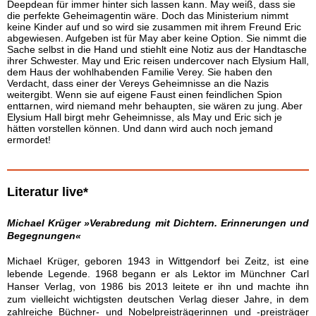
Deepdean für immer hinter sich lassen kann. May weiß, dass sie
die perfekte Geheimagentin wäre. Doch das Ministerium nimmt
keine Kinder auf und so wird sie zusammen mit ihrem Freund Eric
abgewiesen. Aufgeben ist für May aber keine Option. Sie nimmt die
Sache selbst in die Hand und stiehlt eine Notiz aus der Handtasche
ihrer Schwester. May und Eric reisen undercover nach Elysium Hall,
dem Haus der wohlhabenden Familie Verey. Sie haben den
Verdacht, dass einer der Vereys Geheimnisse an die Nazis
weitergibt. Wenn sie auf eigene Faust einen feindlichen Spion
enttarnen, wird niemand mehr behaupten, sie wären zu jung. Aber
Elysium Hall birgt mehr Geheimnisse, als May und Eric sich je
hätten vorstellen können. Und dann wird auch noch jemand
ermordet!
Literatur live*
Michael Krüger »Verabredung mit Dichtern. Erinnerungen und
Begegnungen«
Michael Krüger, geboren 1943 in Wittgendorf bei Zeitz, ist eine
lebende Legende. 1968 begann er als Lektor im Münchner Carl
Hanser Verlag, von 1986 bis 2013 leitete er ihn und machte ihn
zum vielleicht wichtigsten deutschen Verlag dieser Jahre, in dem
zahlreiche Büchner- und Nobelpreisträgerinnen und -preisträger