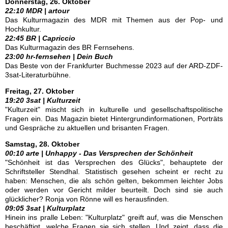
Donnerstag, 26. Oktober
22:10 MDR | artour
Das Kulturmagazin des MDR mit Themen aus der Pop- und
Hochkultur.
22:45 BR | Capriccio
Das Kulturmagazin des BR Fernsehens.
23:00 hr-fernsehen | Dein Buch
Das Beste von der Frankfurter Buchmesse 2023 auf der ARD-ZDF-
3sat-Literaturbühne.
Freitag, 27. Oktober
19:20 3sat | Kulturzeit
"Kulturzeit" mischt sich in kulturelle und gesellschaftspolitische
Fragen ein. Das Magazin bietet Hintergrundinformationen, Porträts
und Gespräche zu aktuellen und brisanten Fragen.
Samstag, 28. Oktober
00:10 arte | Unhappy - Das Versprechen der Schönheit
"Schönheit ist das Versprechen des Glücks", behauptete der
Schriftsteller Stendhal. Statistisch gesehen scheint er recht zu
haben: Menschen, die als schön gelten, bekommen leichter Jobs
oder werden vor Gericht milder beurteilt. Doch sind sie auch
glücklicher? Ronja von Rönne will es herausfinden.
09:05 3sat | Kulturplatz
Hinein ins pralle Leben: "Kulturplatz" greift auf, was die Menschen
beschäftigt, welche Fragen sie sich stellen. Und zeigt, dass die