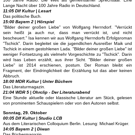
100 Jahre Radio. Die Welt als gemeinsamer Sprechsaal. Eine
Lange Nacht über 100 Jahre Radio in Deutschland.
11:05 Dlf Kultur | Lesart
Das politische Buch.
15:00 Bayern 2 | Hörspiel
"Bilder deiner großen Liebe" von Wolfgang Herrndorf. "Verrückt
sein heißt ja auch nur, dass man verrückt ist, und nicht
bescheuert." Isa kennen wir aus Wolfgang Herrndorfs Erfolgsroman
"Tschick". Darin begleitet sie die jugendlichen Ausreißer Maik und
Tschick in einem gestohlenen Lada. "Bilder deiner großen Liebe" ist
weniger Fortsetzung als vielmehr Vorgeschichte zu "Tschick". Darin
wird Isas Leben erzählt, aus ihrer Sicht. "Bilder deiner großen
Liebe" ist 2014 erschienen, postum. Der Roman bleibt ein
Fragment, der Eindringlichkeit der Erzählung tut das aber keinen
Abbruch.
18:00 MDR Kultur | Unter Büchern
Das Literaturmagazin.
21:04 WDR 5 | Ohrclip - Der Literaturabend
Eine Stunde aktuelle oder klassische Literatur am Stück, gelesen
von prominenten Schauspielern oder von den Autoren selbst.
Sonntag, 29. Oktober
00:05 Dlf Kultur | Studio LCB
Aus dem Literarischen Colloquium Berlin. Lesung: Michael Krüger.
14:05 Bayern 2 | Diwan
Das Büchermagazin.