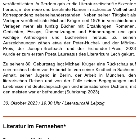
veröffentlichten. Außerdem gab er die Literaturzeitschrift »Akzente«
heraus, in der neue und berühmte Namen in schönster Vielheit und
Korrespondenz nebeneinanderstanden. Neben seiner Tätigkeit als
Verleger veröffentlichte Michael Krüger seit 1976 in verschiedenen
Verlagen mehr als fünfzig Bücher mit Erzählungen, Romanen,
Gedichten, Essays, Übersetzungen und Erinnerungen und gab
wichtige Anthologien und Buchreihen heraus. Zu seinen
Auszeichnungen zähen etwa der Peter-Huchel- und der Mörike-
Preis, der Joseph-Breitbach- und der Eichendorff-Preis; 2023
wurde er zum ersten Poeta Laureatus des Literaricum Lech gekürt.
Zu seinem 80. Geburtstag legt Michael Krüger eine Rückschau auf
sein reiches Leben vor. Er berichtet von seiner Kindheit in Sachsen-
Anhalt, seiner Jugend in Berlin, der Arbeit in München, den
literarischen Reisen und von der Fülle seiner Begegnungen und
Erlebnisse mit deutschsprachigen und internationalen Dichtern; mit
den meisten war er befreundet (Suhrkamp 2023).
30. Oktober 2023 / 19.30 Uhr / Literaturcafé Leipzig
Literatur im Fernsehen*