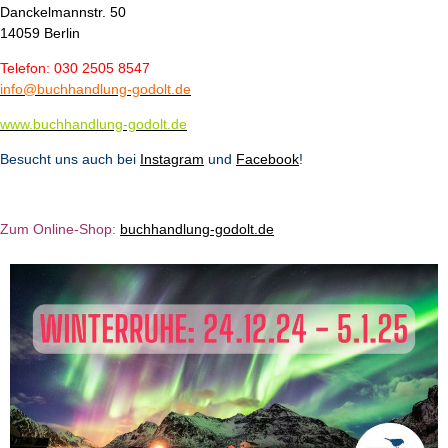
Danckelmannstr. 50
14059 Berlin
Telefon: 030 2505 8547
info@buchhandlung-godolt.de
www.buchhandlung-godolt.de
Besucht uns auch bei
Instagram
und
Facebook
!
Zum Online-Shop:
b
u
chhandlung-godolt.de