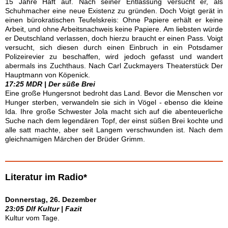
15 Jahre Haft auf. Nach seiner Entlassung versucht er, als
Schuhmacher eine neue Existenz zu gründen. Doch Voigt gerät in
einen bürokratischen Teufelskreis: Ohne Papiere erhält er keine
Arbeit, und ohne Arbeitsnachweis keine Papiere. Am liebsten würde
er Deutschland verlassen, doch hierzu braucht er einen Pass. Voigt
versucht, sich diesen durch einen Einbruch in ein Potsdamer
Polizeirevier zu beschaffen, wird jedoch gefasst und wandert
abermals ins Zuchthaus. Nach Carl Zuckmayers Theaterstück Der
Hauptmann von Köpenick.
17:25 MDR | Der süße Brei
Eine große Hungersnot bedroht das Land. Bevor die Menschen vor
Hunger sterben, verwandeln sie sich in Vögel - ebenso die kleine
Ida. Ihre große Schwester Jola macht sich auf die abenteuerliche
Suche nach dem legendären Topf, der einst süßen Brei kochte und
alle satt machte, aber seit Langem verschwunden ist. Nach dem
gleichnamigen Märchen der Brüder Grimm.
Literatur im Radio*
Donnerstag, 26. Dezember
23:05 Dlf Kultur | Fazit
Kultur vom Tage.