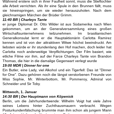
Während erstere sich in ihrer Faulheit sonnt, muss die Stieftochter
alle Arbeit verrichten. Als ihr eine Spule in den Brunnen fällt, muss
sie hineinspringen, um sie wieder herauszuholen. Nach dem
gleichnamigen Märchen der Brüder Grimm.
11:40 BR | Charleys Tante
er junge Diplomat Dr. Otto Wilder ist aus Südamerika nach Wien
gekommen, um an der Generalversammlung eines großen
Wirtschaftsunternehmens teilzunehmen. Im brasilianischen
Generalkonsulat lernt er die Hauptaktionärin Carlotta Ramirez
kennen und ist von der attraktiven Witwe höchst beeindruckt. Am
liebsten würde er ihr stundenlang den Hof machen, doch leider hat
Carlotta noch anderweitige Verpflichtungen. Der Film basiert, wie
etliche Filme vor ihm, auf der Farce Charleys Tante von Brandon
Thomas, die hier in die damalige Gegenwart verlegt wurde
19:00 MDR | Dinner for one
Ein Butler, eine Lady, viel Alkohol und ein Tigerfell: Das ist "Dinner
for One". Dazu gehören noch die längst verstorbenen Freunde von
Miss Sophie, Mr. Winterbottom, Mr. Pommeroy, Admiral von
Schneider und Sir Toby.
Mittwoch, 1. Januar
14:30 BR | Der Hauptmann von Köpenick
Berlin, um die Jahrhundertwende: Wilhelm Voigt hat viele Jahre
seines Lebens hinter Zuchthausmauern verbracht. Wegen
Posturkundenfälschung brummte man ihm schon als jungem Mann