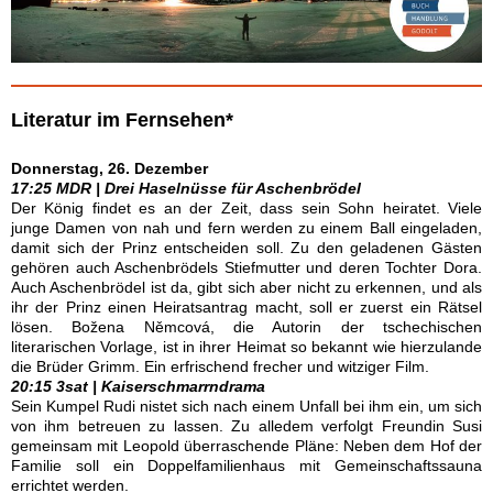
Literatur im Fernsehen*
Donnerstag, 26. Dezember
17:25 MDR | Drei Haselnüsse für Aschenbrödel
Der König findet es an der Zeit, dass sein Sohn heiratet. Viele
junge Damen von nah und fern werden zu einem Ball eingeladen,
damit sich der Prinz entscheiden soll. Zu den geladenen Gästen
gehören auch Aschenbrödels Stiefmutter und deren Tochter Dora.
Auch Aschenbrödel ist da, gibt sich aber nicht zu erkennen, und als
ihr der Prinz einen Heiratsantrag macht, soll er zuerst ein Rätsel
lösen. Božena Němcová, die Autorin der tschechischen
literarischen Vorlage, ist in ihrer Heimat so bekannt wie hierzulande
die Brüder Grimm. Ein erfrischend frecher und witziger Film.
20:15 3sat | Kaiserschmarrndrama
Sein Kumpel Rudi nistet sich nach einem Unfall bei ihm ein, um sich
von ihm betreuen zu lassen. Zu alledem verfolgt Freundin Susi
gemeinsam mit Leopold überraschende Pläne: Neben dem Hof der
Familie soll ein Doppelfamilienhaus mit Gemeinschaftssauna
errichtet werden.