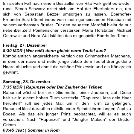
Im siebten Fall nach einem Bestseller von Rita Falk geht es wieder
rund: Simon Schwarz nistet sich am Hof der Eberhofers ein, um
sich von Sebastian Bezzel umsorgen zu lassen. Eberhofer-
Freundin Susi träumt indes von einem gemeinsamen Hausbau mit
seinem verhassten Bruder. Für den neuesten Mordfall bleibt da nur
nebenbei Zeit! Pointensicher verstärken Maria Hofstätter, Michael
Ostrowski und Nora Waldstätten das eingespielte Eberhofer-Team.
Freitag, 27. Dezember
9:30 MDR | Wer reißt denn gleich vorm Teufel aus?
Komödiantisch angereicherte Version des Grimmschen Märchens,
in dem der naive und nette junge Jakob dem Teufel drei goldene
Haare abluchst und damit die schöne Prinzessin und ein Königreich
gewinnt.
Samstag, 28. Dezember
7:35 MDR | Rapunzel oder Der Zauber der Tränen
Rapunzel wächst bei ihrer Stiefmutter, einer Zauberin, auf. Diese
hält sie in einem hohen Turm versteckt. "Rapunzel, lass dein Haar
herunter!" ruft sie jedes Mal, um in den Turm zu gelangen.
Rapunzel lässt daraufhin mithilfe einer Spindel ihren langen Zopf zu
Boden. Als das ein junger Prinz beobachtet, will er es auch
versuchen. Nach "Rapunzel" und "Jungfer Maleen" der Brüder
Grimm.
09:45 3sat | Sommer in Rom