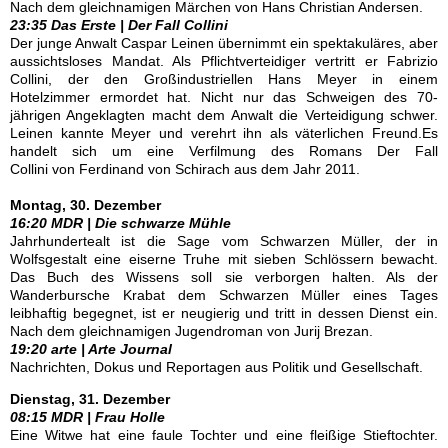
Nach dem gleichnamigen Märchen von Hans Christian Andersen.
23:35 Das Erste | Der Fall Collini
Der junge Anwalt Caspar Leinen übernimmt ein spektakuläres, aber
aussichtsloses Mandat. Als Pflichtverteidiger vertritt er Fabrizio
Collini, der den Großindustriellen Hans Meyer in einem
Hotelzimmer ermordet hat. Nicht nur das Schweigen des 70-
jährigen Angeklagten macht dem Anwalt die Verteidigung schwer.
Leinen kannte Meyer und verehrt ihn als väterlichen Freund.Es
handelt sich um eine Verfilmung des Romans Der Fall
Collini von Ferdinand von Schirach aus dem Jahr 2011.
Montag, 30. Dezember
16:20 MDR | Die schwarze Mühle
Jahrhundertealt ist die Sage vom Schwarzen Müller, der in
Wolfsgestalt eine eiserne Truhe mit sieben Schlössern bewacht.
Das Buch des Wissens soll sie verborgen halten. Als der
Wanderbursche Krabat dem Schwarzen Müller eines Tages
leibhaftig begegnet, ist er neugierig und tritt in dessen Dienst ein.
Nach dem gleichnamigen Jugendroman von Jurij Brezan.
19:20 arte | Arte Journal
Nachrichten, Dokus und Reportagen aus Politik und Gesellschaft.
Dienstag, 31. Dezember
08:15 MDR | Frau Holle
Eine Witwe hat eine faule Tochter und eine fleißige Stieftochter.