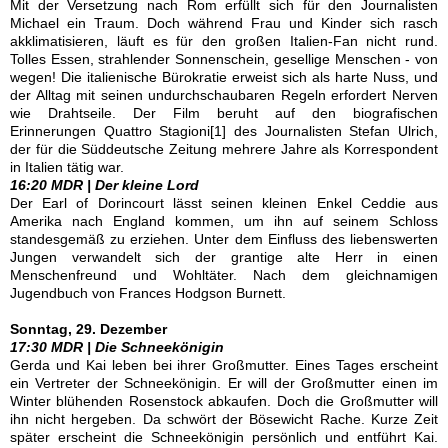
Mit der Versetzung nach Rom erfüllt sich für den Journalisten
Michael ein Traum. Doch während Frau und Kinder sich rasch
akklimatisieren, läuft es für den großen Italien-Fan nicht rund.
Tolles Essen, strahlender Sonnenschein, gesellige Menschen - von
wegen! Die italienische Bürokratie erweist sich als harte Nuss, und
der Alltag mit seinen undurchschaubaren Regeln erfordert Nerven
wie Drahtseile. Der Film beruht auf den biografischen
Erinnerungen Quattro Stagioni[1] des Journalisten Stefan Ulrich,
der für die Süddeutsche Zeitung mehrere Jahre als Korrespondent
in Italien tätig war.
16:20 MDR | Der kleine Lord
Der Earl of Dorincourt lässt seinen kleinen Enkel Ceddie aus
Amerika nach England kommen, um ihn auf seinem Schloss
standesgemäß zu erziehen. Unter dem Einfluss des liebenswerten
Jungen verwandelt sich der grantige alte Herr in einen
Menschenfreund und Wohltäter. Nach dem gleichnamigen
Jugendbuch von Frances Hodgson Burnett.
Sonntag, 29. Dezember
17:30 MDR | Die Schneekönigin
Gerda und Kai leben bei ihrer Großmutter. Eines Tages erscheint
ein Vertreter der Schneekönigin. Er will der Großmutter einen im
Winter blühenden Rosenstock abkaufen. Doch die Großmutter will
ihn nicht hergeben. Da schwört der Bösewicht Rache. Kurze Zeit
später erscheint die Schneekönigin persönlich und entführt Kai.