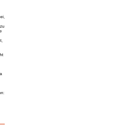
ei,
 zu
e
t,
ht
a
nn: