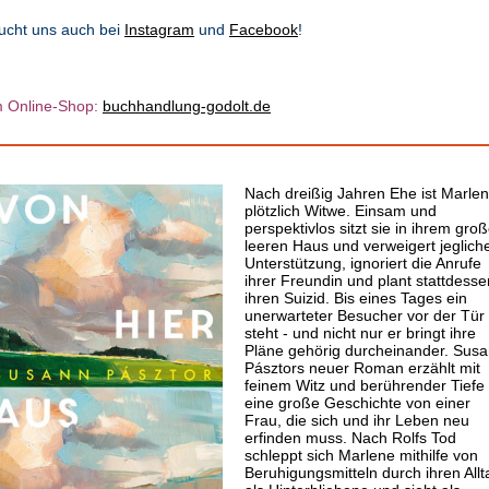
ucht uns auch bei
Instagram
und
Facebook
!
 Online-Shop:
b
u
chhandlung-godolt.de
Nach dreißig Jahren Ehe ist Marle
plötzlich Witwe. Einsam und
perspektivlos sitzt sie in ihrem gro
leeren Haus und verweigert jeglich
Unterstützung, ignoriert die Anrufe
ihrer Freundin und plant stattdesse
ihren Suizid. Bis eines Tages ein
unerwarteter Besucher vor der Tür
steht - und nicht nur er bringt ihre
Pläne gehörig durcheinander. Sus
Pásztors neuer Roman erzählt mit
feinem Witz und berührender Tiefe
eine große Geschichte von einer
Frau, die sich und ihr Leben neu
erfinden muss. Nach Rolfs Tod
schleppt sich Marlene mithilfe von
Beruhigungsmitteln durch ihren Allt