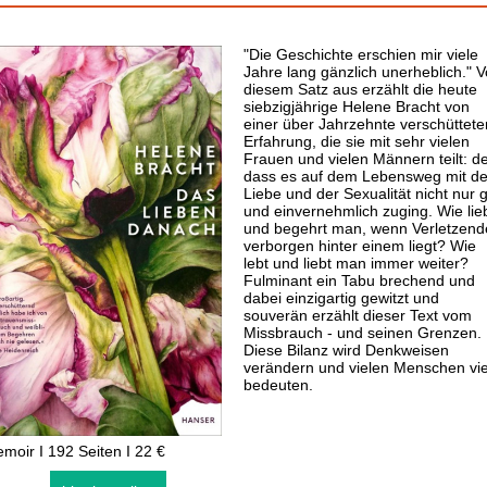
"Die Geschichte erschien mir viele
Jahre lang gänzlich unerheblich." 
diesem Satz aus erzählt die heute
siebzigjährige Helene Bracht von
einer über Jahrzehnte verschüttete
Erfahrung, die sie mit sehr vielen
Frauen und vielen Männern teilt: de
dass es auf dem Lebensweg mit de
Liebe und der Sexualität nicht nur 
und einvernehmlich zuging. Wie lie
und begehrt man, wenn Verletzend
verborgen hinter einem liegt? Wie
lebt und liebt man immer weiter?
Fulminant ein Tabu brechend und
dabei einzigartig gewitzt und
souverän erzählt dieser Text vom
Missbrauch - und seinen Grenzen.
Diese Bilanz wird Denkweisen
verändern und vielen Menschen vie
bedeuten.
moir I 192 Seiten I 22 €