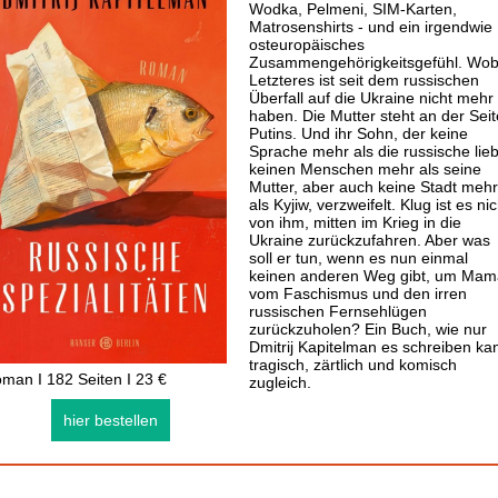
Wodka, Pelmeni, SIM-Karten,
Matrosenshirts - und ein irgendwie
osteuropäisches
Zusammengehörigkeitsgefühl. Wob
Letzteres ist seit dem russischen
Überfall auf die Ukraine nicht mehr
haben. Die Mutter steht an der Seit
Putins. Und ihr Sohn, der keine
Sprache mehr als die russische lieb
keinen Menschen mehr als seine
Mutter, aber auch keine Stadt mehr
als Kyjiw, verzweifelt. Klug ist es nic
von ihm, mitten im Krieg in die
Ukraine zurückzufahren. Aber was
soll er tun, wenn es nun einmal
keinen anderen Weg gibt, um Mam
vom Faschismus und den irren
russischen Fernsehlügen
zurückzuholen? Ein Buch, wie nur
Dmitrij Kapitelman es schreiben ka
tragisch, zärtlich und komisch
man I 182 Seiten I 23 €
zugleich.
hier bestellen