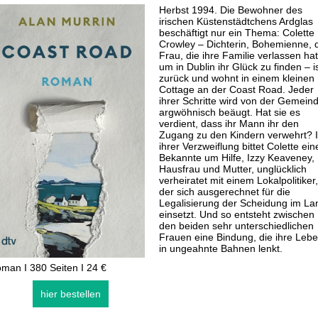
Herbst 1994. Die Bewohner des
irischen Küstenstädtchens Ardglas
beschäftigt nur ein Thema: Colette
Crowley – Dichterin, Bohemienne, 
Frau, die ihre Familie verlassen hat
um in Dublin ihr Glück zu finden – i
zurück und wohnt in einem kleinen
Cottage an der Coast Road. Jeder
ihrer Schritte wird von der Gemein
argwöhnisch beäugt. Hat sie es
verdient, dass ihr Mann ihr den
Zugang zu den Kindern verwehrt? 
ihrer Verzweiflung bittet Colette ein
Bekannte um Hilfe, Izzy Keaveney,
Hausfrau und Mutter, unglücklich
verheiratet mit einem Lokalpolitiker,
der sich ausgerechnet für die
Legalisierung der Scheidung im La
einsetzt. Und so entsteht zwischen
den beiden sehr unterschiedlichen
Frauen eine Bindung, die ihre Leb
in ungeahnte Bahnen lenkt.
man I 380 Seiten I 24 €
hier bestellen