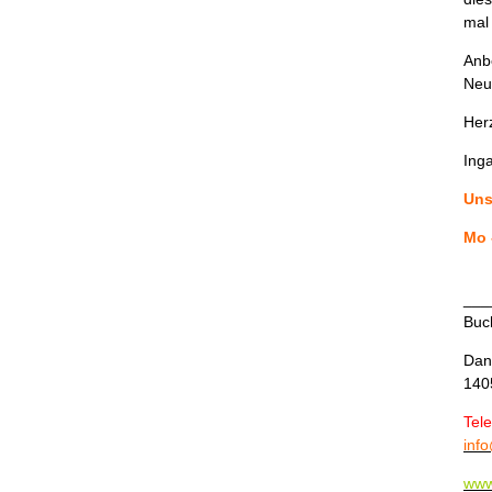
mal 
Anbe
Neu
Her
Inga
Uns
Mo 
Sa
___
Buc
Dan
140
Tel
inf
www