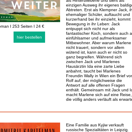
als Hinterbliebene und sieht als
einzigen Ausweg ihr eigenes baldig
Abtreten. Erst als Klempner Jack, i
ehemaliger Schüler, auftaucht und
kurzerhand bei ihr einzieht, kommt
Bewegung in ihr Leben: Jack
man I 253 Seiten I 24 €
entpuppt sich nicht nur als
fantastischer Koch, sondern auch a
hier bestellen
einfühlsamer und aufmerksamer
Mitbewohner. Aber warum Marlene
nicht trauert, sondern vor allem
wütend ist, kann auch er nicht so
ganz begreifen. Während sich
zwischen Jack und Marlenes
Hausärztin Ida eine zarte Liebe
anbahnt, taucht bei Marlenes
Freundin Wally in Wien ein Brief vo
Rolf auf, der möglichweise die
Antwort auf alle offenen Fragen
enthält. Gemeinsam mit Jack und I
macht Marlene sich auf eine Reise,
die völlig anders verläuft als erwart
Eine Familie aus Kyjiw verkauft
russische Spezialitäten in Leipzig.