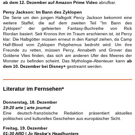
ab dem 12. Dezember auf Amazon Prime Video
abrufbar.
Percy Jackson: Im Bann des Zyklopen
Die Serie um den jungen Halbgott Percy Jackson bekommt eine
weitere Staffel, die auf dem zweiten Teil "Im Bann des
Zyklopen" der gefeierten Fantasy-Buchreihe von Rick
Riordan basiert. Seit Kronos ihm im Traum erschienen ist, ist Percy
klar: Die Halbgötter müssen erneut in den Kampf ziehen, da Camp
Half-Blood vom Zyklopen Polyphemus bedroht wird. Um ihre
Freunde zu retten, müssen Percy, Annabeth und Grover das
Goldene Vlies finden, das sich am anderen Ufer des Meeres der
Monster zu befinden scheint. Das Mythologie-Abenteuer kann
ab
dem 10. Dezember bei Disney+
gestreamt werden.
Literatur im Fernsehen*
Donnerstag, 18. Dezember
19:20 arte | arte journal
Eine deutsch-französische Redaktion präsentiert aktuelles
politisches und kulturelles Geschehen aus europäischer Sicht.
Freitag, 19. Dezember
01:30 ARD | Jo Nesbø‘s Headhunters