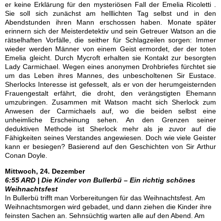
er keine Erklärung für den mysteriösen Fall der Emelia Ricoletti .
Sie soll sich zunächst am helllichten Tag selbst und in den
Abendstunden ihren Mann erschossen haben. Monate später
erinnern sich der Meisterdetektiv und sein Getreuer Watson an die
rätselhaften Vorfälle, die seither für Schlagzeilen sorgen: Immer
wieder werden Männer von einem Geist ermordet, der der toten
Emelia gleicht. Durch Mycroft erhalten sie Kontakt zur besorgten
Lady Carmichael. Wegen eines anonymen Drohbriefes fürchtet sie
um das Leben ihres Mannes, des unbescholtenen Sir Eustace.
Sherlocks Interesse ist gefesselt, als er von der herumgeisternden
Frauengestalt erfährt, die droht, den verängstigten Ehemann
umzubringen. Zusammen mit Watson macht sich Sherlock zum
Anwesen der Carmichaels auf, wo die beiden selbst eine
unheimliche Erscheinung sehen. An den Grenzen seiner
deduktiven Methode ist Sherlock mehr als je zuvor auf die
Fähigkeiten seines Verstandes angewiesen. Doch wie viele Geister
kann er besiegen? Basierend auf den Geschichten von Sir Arthur
Conan Doyle.
Mittwoch, 24. Dezember
6:55 ARD | Die Kinder von Bullerbü – Ein richtig schönes
Weihnachtsfest
In Bullerbü trifft man Vorbereitungen für das Weihnachtsfest. Am
Weihnachtsmorgen wird gebadet, und dann ziehen die Kinder ihre
feinsten Sachen an. Sehnsüchtig warten alle auf den Abend. Am