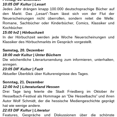
10:05 DlF Kultur | Lesart
Jedes Jahr drängen knapp 100.000 deutschsprachige Bücher auf
den Markt. Das „Lesart“-Team lässt sich von der Flut der
Neuerscheinungen nicht überrollen, sondern reitet die Welle:
Romane, Sachbücher oder Kinderbücher, Comics, Klassiker und
Kochbücher.
15:00 hr2 | Hörbuchzeit
In der Hörbuchzeit werden jede Woche Neuerscheinungen und
Klassiker des Hörbuchmarkts im Gespräch vorgestellt.
Samstag, 20. Dezember
18:00 mdr Kultur | Unter Büchern
Die wöchentliche Literartursendung zum informieren, unterhalten,
anregen.
23:05 DlF Kultur | Fazit
Aktueller Überblick über Kulturereignisse des Tages.
Sonntag, 21. Dezember
12:00 hr2 | Literaturland Hessen
Drei Tage lang feierte die Stadt Friedberg im Oktober ihr
Hesselbach-Festival als Hommage an "Die Hesselbachs" und ihren
Autor Wolf Schmidt, der die hessische Mediengeschichte geprägt
hat wie wenige andere.
22:03 DlF Kultur | Literatur
Features, Gespräche und Diskussionen über die schönste