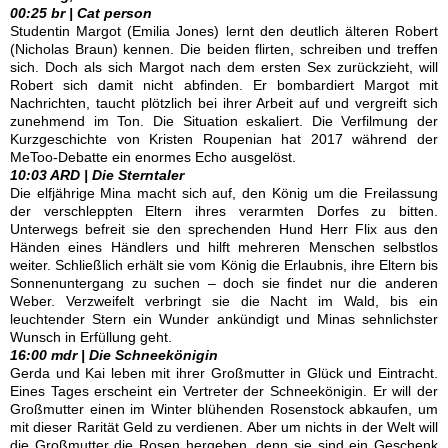
00:25 br | Cat person
Studentin Margot (Emilia Jones) lernt den deutlich älteren Robert
(Nicholas Braun) kennen. Die beiden flirten, schreiben und treffen
sich. Doch als sich Margot nach dem ersten Sex zurückzieht, will
Robert sich damit nicht abfinden. Er bombardiert Margot mit
Nachrichten, taucht plötzlich bei ihrer Arbeit auf und vergreift sich
zunehmend im Ton. Die Situation eskaliert. Die Verfilmung der
Kurzgeschichte von Kristen Roupenian hat 2017 während der
MeToo-Debatte ein enormes Echo ausgelöst.
10:03 ARD | Die Sterntaler
Die elfjährige Mina macht sich auf, den König um die Freilassung
der verschleppten Eltern ihres verarmten Dorfes zu bitten.
Unterwegs befreit sie den sprechenden Hund Herr Flix aus den
Händen eines Händlers und hilft mehreren Menschen selbstlos
weiter. Schließlich erhält sie vom König die Erlaubnis, ihre Eltern bis
Sonnenuntergang zu suchen – doch sie findet nur die anderen
Weber. Verzweifelt verbringt sie die Nacht im Wald, bis ein
leuchtender Stern ein Wunder ankündigt und Minas sehnlichster
Wunsch in Erfüllung geht.
16:00 mdr | Die Schneekönigin
Gerda und Kai leben mit ihrer Großmutter in Glück und Eintracht.
Eines Tages erscheint ein Vertreter der Schneekönigin. Er will der
Großmutter einen im Winter blühenden Rosenstock abkaufen, um
mit dieser Rarität Geld zu verdienen. Aber um nichts in der Welt will
die Großmutter die Rosen hergeben, denn sie sind ein Geschenk