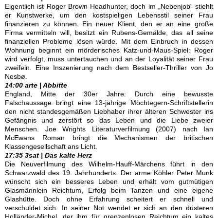
Eigentlich ist Roger Brown Headhunter, doch im „Nebenjob“ stiehlt
er Kunstwerke, um den kostspieligen Lebensstil seiner Frau
finanzieren zu können. Ein neuer Klient, den er an eine große
Firma vermitteln will, besitzt ein Rubens-Gemälde, das all seine
finanziellen Probleme lösen würde. Mit dem Einbruch in dessen
Wohnung beginnt ein mörderisches Katz-und-Maus-Spiel: Roger
wird verfolgt, muss untertauchen und an der Loyalität seiner Frau
zweifeln. Eine Inszenierung nach dem Bestseller-Thriller von Jo
Nesbø.
14:00 arte | Abbitte
England, Mitte der 30er Jahre: Durch eine bewusste
Falschaussage bringt eine 13-jährige Möchtegern-Schriftstellerin
den nicht standesgemäßen Liebhaber ihrer älteren Schwester ins
Gefängnis und zerstört so das Leben und die Liebe zweier
Menschen. Joe Wrights Literaturverfilmung (2007) nach Ian
McEwans Roman bringt die Mechanismen der britischen
Klassengesellschaft ans Licht.
17:35 3sat | Das kalte Herz
Die Neuverfilmung des Wilhelm-Hauff-Märchens führt in den
Schwarzwald des 19. Jahrhunderts. Der arme Köhler Peter Munk
wünscht sich ein besseres Leben und erhält vom gutmütigen
Glasmännlein Reichtum, Erfolg beim Tanzen und eine eigene
Glashütte. Doch ohne Erfahrung scheitert er schnell und
verschuldet sich. In seiner Not wendet er sich an den düsteren
Holländer-Michel, der ihm für grenzenlosen Reichtum ein kaltes