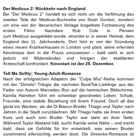
Der Medicus 2: Rückkehr nach England
Bei "Der Medicus 2" handelt es sich nicht um die Verfilmung des
zweiten Teils der Medicus-Buchreihe von Noah Gordon, sondern
um eine von der literarischen Vorlage losgelöste Fortsetzung des
ersten Films. Nachdem Rob Cole in Persien
zum Medicus ausgebildet wurde, strandet er in seiner Heimat, dem
England des 11. Jahrhunderts. Dort hört er von der Gründung
eines neuen Krankenhauses in London und plant, seine erlernten
Kenntnisse dort in die Praxis umzusetzen – bald sieht er sich
jedoch mit Widerständen und Intrigen der etablierten
Ärzteschaft konfrontiert.
Kinostart ist der 25. Dezember.
Tell Me Softly: Young-Adult-Romanze
Nach der erfolgreichen Adaption der "Culpa Mía"-Reihe kommen
mit der "Dímelo"-Trilogie die nächsten BookTok-Lieblinge aus der
Feder von Autorin Mercedes Ron auf die heimischen Bildschirme.
Kamila Hamilton führt ein scheinbar geordnetes Leben: Schule,
Freunde, eine stabile Beziehung mit ihrem Freund. Doch all das
gerät ins Wanken, als die Di Bianco-Brüder Thiago und Taylor nach
Jahren in die Stadt zurückkehren. Mit Thiago hatte sie ihren ersten
Kuss und auch sein Bruder Taylor war stets an ihrer Seite.
Während Taylor Abstand hält, sucht Kamila seine Nähe – und merkt
bald, dass sie Gefühle für ihn entwickelt, was seinen Bruder
zunehmend eifersüchtig werden lässt. Die Dreiecks-Romanze ist