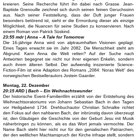
kreieren. Seine Recherche führt ihn dabei nach Grasse. Jean-
Baptiste Grenouille zeichnet sich durch seinen feinen Geruchssinn
aus. Nach seiner Feststellung, dass der Duft junger Frauen
besonders betörend ist, sieht er die Ermordung dieser als einzige
Möglichkeit, die Nuancen für seine Studien zu konservieren. Nach
einem Roman von Patrick Süskind.
23:55 mdr | Anna – A Tale for Tomorrow
Die 16-jährige Anna wird von alptraumhaften Visionen geplagt.
Eines Tages erwacht sie im Jahr 2082. Die Menschheit steht am
Abgrund. Kann Anna die Welt retten? Auf der Suche nach
Antworten begegnet sie nicht nur ihrer eigenen Enkelin, sondern
auch ihrem älteren Selbst. Der aufwendig inszenierte Science-
Fiction-Film ist eine Adaption des Romans „2084: Noras Welt“ des
norwegischen Bestsellerautors Jostein Gaarder.
Montag, 22. Dezember
20:15 ARD | Bach – Ein Weihnachtswunder
Der historische Event-Familienfilm erzählt von der Entstehung des
Weihnachtsoratoriums von Johann Sebastian Bach in den Tagen
vor Heiligabend 1734. Drehbuchautor Christian Schnalke richtet
den Fokus auf den nahbaren Bach, der inbrünstig davon überzeugt
ist, den Gläubigen die Geschichte von der Geburt Jesu mit Musik
näherbringen zu können, als es das Wort jemals vermochte. Der
Name Bach steht hier nicht nur für den genialischen Patriarchen,
der den weltlichen Machtanspruch der Kirche infrage stellt, sondern