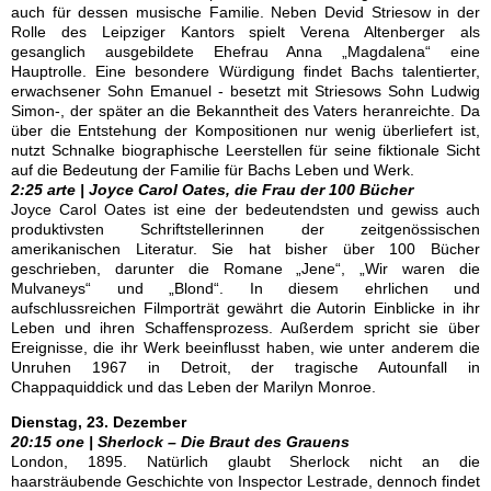
auch für dessen musische Familie. Neben Devid Striesow in der
Rolle des Leipziger Kantors spielt Verena Altenberger als
gesanglich ausgebildete Ehefrau Anna „Magdalena“ eine
Hauptrolle. Eine besondere Würdigung findet Bachs talentierter,
erwachsener Sohn Emanuel - besetzt mit Striesows Sohn Ludwig
Simon-, der später an die Bekanntheit des Vaters heranreichte. Da
über die Entstehung der Kompositionen nur wenig überliefert ist,
nutzt Schnalke biographische Leerstellen für seine fiktionale Sicht
auf die Bedeutung der Familie für Bachs Leben und Werk.
2:25 arte | Joyce Carol Oates, die Frau der 100 Bücher
Joyce Carol Oates ist eine der bedeutendsten und gewiss auch
produktivsten Schriftstellerinnen der zeitgenössischen
amerikanischen Literatur. Sie hat bisher über 100 Bücher
geschrieben, darunter die Romane „Jene“, „Wir waren die
Mulvaneys“ und „Blond“. In diesem ehrlichen und
aufschlussreichen Filmporträt gewährt die Autorin Einblicke in ihr
Leben und ihren Schaffensprozess. Außerdem spricht sie über
Ereignisse, die ihr Werk beeinflusst haben, wie unter anderem die
Unruhen 1967 in Detroit, der tragische Autounfall in
Chappaquiddick und das Leben der Marilyn Monroe.
Dienstag, 23. Dezember
20:15 one | Sherlock – Die Braut des Grauens
London, 1895. Natürlich glaubt Sherlock nicht an die
haarsträubende Geschichte von Inspector Lestrade, dennoch findet