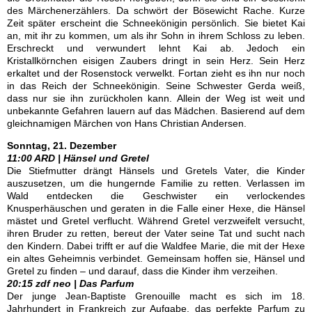
des Märchenerzählers. Da schwört der Bösewicht Rache. Kurze
Zeit später erscheint die Schneekönigin persönlich. Sie bietet Kai
an, mit ihr zu kommen, um als ihr Sohn in ihrem Schloss zu leben.
Erschreckt und verwundert lehnt Kai ab. Jedoch ein
Kristallkörnchen eisigen Zaubers dringt in sein Herz. Sein Herz
erkaltet und der Rosenstock verwelkt. Fortan zieht es ihn nur noch
in das Reich der Schneekönigin. Seine Schwester Gerda weiß,
dass nur sie ihn zurückholen kann. Allein der Weg ist weit und
unbekannte Gefahren lauern auf das Mädchen. Basierend auf dem
gleichnamigen Märchen von Hans Christian Andersen.
Sonntag, 21. Dezember
11:00 ARD | Hänsel und Gretel
Die Stiefmutter drängt Hänsels und Gretels Vater, die Kinder
auszusetzen, um die hungernde Familie zu retten. Verlassen im
Wald entdecken die Geschwister ein verlockendes
Knusperhäuschen und geraten in die Falle einer Hexe, die Hänsel
mästet und Gretel verflucht. Während Gretel verzweifelt versucht,
ihren Bruder zu retten, bereut der Vater seine Tat und sucht nach
den Kindern. Dabei trifft er auf die Waldfee Marie, die mit der Hexe
ein altes Geheimnis verbindet. Gemeinsam hoffen sie, Hänsel und
Gretel zu finden – und darauf, dass die Kinder ihm verzeihen.
20:15 zdf neo | Das Parfum
Der junge Jean-Baptiste Grenouille macht es sich im 18.
Jahrhundert in Frankreich zur Aufgabe, das perfekte Parfum zu