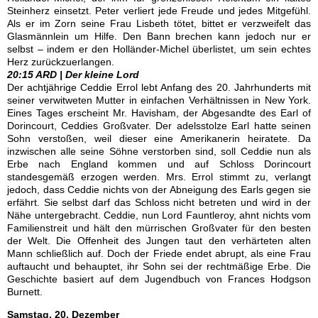
Steinherz einsetzt. Peter verliert jede Freude und jedes Mitgefühl.
Als er im Zorn seine Frau Lisbeth tötet, bittet er verzweifelt das
Glasmännlein um Hilfe. Den Bann brechen kann jedoch nur er
selbst – indem er den Holländer-Michel überlistet, um sein echtes
Herz zurückzuerlangen.
20:15 ARD | Der kleine Lord
Der achtjährige Ceddie Errol lebt Anfang des 20. Jahrhunderts mit
seiner verwitweten Mutter in einfachen Verhältnissen in New York.
Eines Tages erscheint Mr. Havisham, der Abgesandte des Earl of
Dorincourt, Ceddies Großvater. Der adelsstolze Earl hatte seinen
Sohn verstoßen, weil dieser eine Amerikanerin heiratete. Da
inzwischen alle seine Söhne verstorben sind, soll Ceddie nun als
Erbe nach England kommen und auf Schloss Dorincourt
standesgemäß erzogen werden. Mrs. Errol stimmt zu, verlangt
jedoch, dass Ceddie nichts von der Abneigung des Earls gegen sie
erfährt. Sie selbst darf das Schloss nicht betreten und wird in der
Nähe untergebracht. Ceddie, nun Lord Fauntleroy, ahnt nichts vom
Familienstreit und hält den mürrischen Großvater für den besten
der Welt. Die Offenheit des Jungen taut den verhärteten alten
Mann schließlich auf. Doch der Friede endet abrupt, als eine Frau
auftaucht und behauptet, ihr Sohn sei der rechtmäßige Erbe. Die
Geschichte basiert auf dem Jugendbuch von Frances Hodgson
Burnett.
Samstag, 20. Dezember