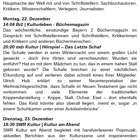
Hauptsache der Welt mit und von Schriftstellern, Sachbuchautoren,
Kritikern, Wissenschaftlern, Verlegern, Journalisten.
Montag, 22. Dezember
14:04 Br2 |
Kulturleben - Büchermagazin
Das wöchentliche, einstündige Bayern 2 Büchermagazin im
Gespräch mit Schriftstellerinnen und Schriftstellern, Kritikerinnen
und Kritikern und anderen Büchermenschen.
20:00 mdr Kultur | Hörspiel – Das Letzte Schaf
Die Schafe werden in einer Winternacht von einem grellen Licht
geweckt – doch ihre Hirten sind verschwunden. Wurden sie
entführt? Hat es mit dem Mädchen zu tun, das in einem nahen Stall
geboren wurde? Die Schafe brechen zu einer nächtlichen
Erkundung auf und verlieren dabei schnell eines ihrer Mitglieder.
Ulrich Hub erklärt zu seiner Neuinterpretation der
Weihnachtsgeschichte, dass Schafe im Neuen Testament gar nicht
vorkommen und viele Elemente der traditionellen
Krippendarstellung – Krippe, Stall, Ochse, Esel – dort ebenfalls
fehlen. Das Kind könnte also überall liegen, meint er, sogar „in
einem Schuhkarton unter einer Autobahnbrücke“.
Dienstag, 23. Dezember
18:30 SWR Kultur | Kultur am Abend
SWR Kultur am Abend begleitet mit handverlesener Popmusik,
aktuellen Berichten aus der Kulturszene und inspirierenden