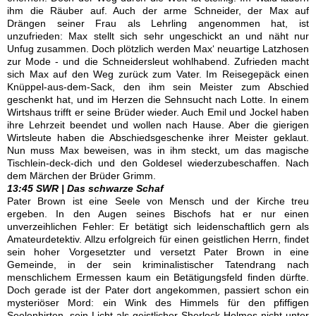
ihm die Räuber auf. Auch der arme Schneider, der Max auf
Drängen seiner Frau als Lehrling angenommen hat, ist
unzufrieden: Max stellt sich sehr ungeschickt an und näht nur
Unfug zusammen. Doch plötzlich werden Max‘ neuartige Latzhosen
zur Mode - und die Schneidersleut wohlhabend. Zufrieden macht
sich Max auf den Weg zurück zum Vater. Im Reisegepäck einen
Knüppel-aus-dem-Sack, den ihm sein Meister zum Abschied
geschenkt hat, und im Herzen die Sehnsucht nach Lotte. In einem
Wirtshaus trifft er seine Brüder wieder. Auch Emil und Jockel haben
ihre Lehrzeit beendet und wollen nach Hause. Aber die gierigen
Wirtsleute haben die Abschiedsgeschenke ihrer Meister geklaut.
Nun muss Max beweisen, was in ihm steckt, um das magische
Tischlein-deck-dich und den Goldesel wiederzubeschaffen. Nach
dem Märchen der Brüder Grimm.
13:45 SWR | Das schwarze Schaf
Pater Brown ist eine Seele von Mensch und der Kirche treu
ergeben. In den Augen seines Bischofs hat er nur einen
unverzeihlichen Fehler: Er betätigt sich leidenschaftlich gern als
Amateurdetektiv. Allzu erfolgreich für einen geistlichen Herrn, findet
sein hoher Vorgesetzter und versetzt Pater Brown in eine
Gemeinde, in der sein kriminalistischer Tatendrang nach
menschlichem Ermessen kaum ein Betätigungsfeld finden dürfte.
Doch gerade ist der Pater dort angekommen, passiert schon ein
mysteriöser Mord: ein Wink des Himmels für den pfiffigen
Seelenhirten, sein Licht als geistlicher Sherlock Holmes nicht unter