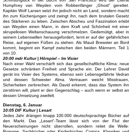
Schiffsunglück in der Bucht von San Francisco wird der Literat
Humphrey van Weyden vom Robbenfänger „Ghost“ gerettet.
Kapitän Wolf Larsen setzt ihn jedoch nicht an Land, sondern macht
ihn zum Küchenjungen und zwingt ihn, nach dem brutalen Gesetz
des Stärkeren zu leben. Zwischen Abscheu und Faszination erlebt
van Weyden einen Mann, in dem Kraft und Schönheit mit einer
skrupellosen Weltanschauung verschmelzen. Gedemütigt, aber in
seinem Lebenswillen herausgefordert, lernt er auf der gefährlichen
Reise, auf eigenen Füßen zu stehen. Als Maud Brewster an Bord
kommt, beginnt ein Kampf zwischen den beiden Männern. Teil 1
von 10.
20:00 mdr Kultur | Hörspiel – Im Visier
Nach einer Wahl verschärft sich das gesellschaftliche Klima: neue
Gesetze schränken Freiheit und Sprache ein. Der Lehrer David
gerät ins Visier des Systems, ebenso sein Lebensgefährte Vedran
und dessen Schwester Alma. Vertrauen weicht Misstrauen,
Sicherheiten zerbrechen. Als David erkennt, dass das System ihn
zerstören will, plant er den Gegenschlag – auch wenn er selbst an
dessen Umsetzung zweifelt.
Dienstag, 6. Januar
10:05 DlF Kultur | Lesart
Jedes Jahr drängen knapp 100.000 deutschsprachige Bücher auf
den Markt. Das „Lesart“-Team lässt sich von der Flut der
Neuerscheinungen nicht überrollen, sondern reitet die Welle:
Romane, Sachbücher oder Kinderbücher, Comics, Klassiker und