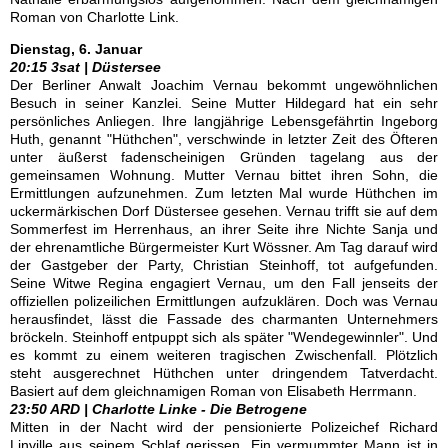
Roman von Charlotte Link.
Dienstag, 6. Januar
20:15 3sat |
Düstersee
Der Berliner Anwalt Joachim Vernau bekommt ungewöhnlichen
Besuch in seiner Kanzlei. Seine Mutter Hildegard hat ein sehr
persönliches Anliegen. Ihre langjährige Lebensgefährtin Ingeborg
Huth, genannt "Hüthchen", verschwinde in letzter Zeit des Öfteren
unter äußerst fadenscheinigen Gründen tagelang aus der
gemeinsamen Wohnung. Mutter Vernau bittet ihren Sohn, die
Ermittlungen aufzunehmen. Zum letzten Mal wurde Hüthchen im
uckermärkischen Dorf Düstersee gesehen. Vernau trifft sie auf dem
Sommerfest im Herrenhaus, an ihrer Seite ihre Nichte Sanja und
der ehrenamtliche Bürgermeister Kurt Wössner. Am Tag darauf wird
der Gastgeber der Party, Christian Steinhoff, tot aufgefunden.
Seine Witwe Regina engagiert Vernau, um den Fall jenseits der
offiziellen polizeilichen Ermittlungen aufzuklären. Doch was Vernau
herausfindet, lässt die Fassade des charmanten Unternehmers
bröckeln. Steinhoff entpuppt sich als später "Wendegewinnler". Und
es kommt zu einem weiteren tragischen Zwischenfall. Plötzlich
steht ausgerechnet Hüthchen unter dringendem Tatverdacht.
Basiert auf dem gleichnamigen Roman von Elisabeth Herrmann.
23:50 ARD | Charlotte Linke - Die Betrogene
Mitten in der Nacht wird der pensionierte Polizeichef Richard
Linville aus seinem Schlaf gerissen. Ein vermummter Mann ist in