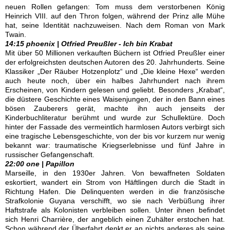
neuen Rollen gefangen: Tom muss dem verstorbenen König
Heinrich VIII. auf den Thron folgen, während der Prinz alle Mühe
hat, seine Identität nachzuweisen. Nach dem Roman von Mark
Twain.
14:15 phoenix | Otfried Preußler - Ich bin Krabat
Mit über 50 Millionen verkauften Büchern ist Otfried Preußler einer
der erfolgreichsten deutschen Autoren des 20. Jahrhunderts. Seine
Klassiker „Der Räuber Hotzenplotz“ und „Die kleine Hexe“ werden
auch heute noch, über ein halbes Jahrhundert nach ihrem
Erscheinen, von Kindern gelesen und geliebt. Besonders „Krabat“,
die düstere Geschichte eines Waisenjungen, der in den Bann eines
bösen Zauberers gerät, machte ihn auch jenseits der
Kinderbuchliteratur berühmt und wurde zur Schullektüre. Doch
hinter der Fassade des vermeintlich harmlosen Autors verbirgt sich
eine tragische Lebensgeschichte, von der bis vor kurzem nur wenig
bekannt war: traumatische Kriegserlebnisse und fünf Jahre in
russischer Gefangenschaft.
22:00 one | Papillon
Marseille, in den 1930er Jahren. Von bewaffneten Soldaten
eskortiert, wandert ein Strom von Häftlingen durch die Stadt in
Richtung Hafen. Die Delinquenten werden in die französische
Strafkolonie Guyana verschifft, wo sie nach Verbüßung ihrer
Haftstrafe als Kolonisten verbleiben sollen. Unter ihnen befindet
sich Henri Charrière, der angeblich einen Zuhälter erstochen hat.
Schon während der Überfahrt denkt er an nichts anderes als seine