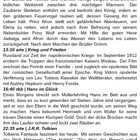
tödlicher Wettstreit zwischen drei mächtigen Männern. Der
Zauberer Skeleton entführt sie und bedroht den König, indem er
den goldenen Feuervogel rauben will, dessen Gesang ihn am
Leben hält. Prinz Afron stellt sich gefährlichen Abenteuern, um
Elena zu retten, wird jedoch nach ihrer Befreiung von seinem
Nebenbuhler Prinz Wolf ermordet. Mit Hilfe der guten Hexe
Jadwiga wird Afron durch das Wasser des Lebens ins Leben
zurückgeholt. Nach dem Märchen der Brüder Grimm.
13:10 arte | Krieg und Frieden
Russland zur Zeit der napoleonischen Kriege: Im September 1812
erobern die Truppen des französischen Kaisers Moskau. Der Film
zeichnet das Porträt einer Familie - und zugleich ein opulentes Bild
der russischen Gesellschaft jener Epoche. King Vidors opulente
Verfilmung von Leo Tolstois Klassiker der Weltliteratur, starbesetzt
mit Audrey Hepburn und Henry Fonda.
16:40 rbb | Hans im Glück
Eines Morgens streckt sich Müllerlehrling Hans im Bett aus und
merkt, dass es zu kurz geworden ist! Sieben Jahre sind vergangen,
seit er von den Eltern in die Welt geschickt wurde, um seinen Weg
zu machen. Hans bekommt Heimweh und vom Müller für seine
treuen Dienste einen Klumpen Gold. Doch der dicke Brocken macht
ihm das Laufen schwer und lockt zwei Räuber an.
22:35 arte | J.R.R. Tolkien
Tolkiens Fantasie fasziniert bis heute. Mit seinen Geschichten aus
der Welt Mittelerde ("Der Hobbit", "Der Herr der Ringe") schuf