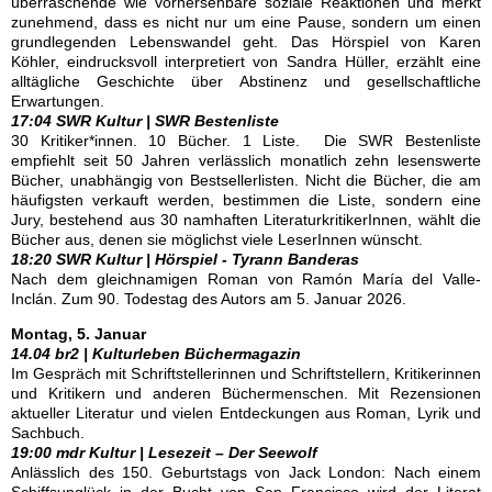
überraschende wie vorhersehbare soziale Reaktionen und merkt
zunehmend, dass es nicht nur um eine Pause, sondern um einen
grundlegenden Lebenswandel geht. Das Hörspiel von Karen
Köhler, eindrucksvoll interpretiert von Sandra Hüller, erzählt eine
alltägliche Geschichte über Abstinenz und gesellschaftliche
Erwartungen.
17:04 SWR Kultur | SWR Bestenliste
30 Kritiker*innen. 10 Bücher. 1 Liste. Die SWR Bestenliste
empfiehlt seit 50 Jahren verlässlich monatlich zehn lesenswerte
Bücher, unabhängig von Bestsellerlisten. Nicht die Bücher, die am
häufigsten verkauft werden, bestimmen die Liste, sondern eine
Jury, bestehend aus 30 namhaften LiteraturkritikerInnen, wählt die
Bücher aus, denen sie möglichst viele LeserInnen wünscht.
18:20 SWR Kultur | Hörspiel - Tyrann Banderas
Nach dem gleichnamigen Roman von Ramón María del Valle-
Inclán. Zum 90. Todestag des Autors am 5. Januar 2026.
Montag, 5. Januar
14.04 br2 | Kulturleben Büchermagazin
Im Gespräch mit Schriftstellerinnen und Schriftstellern, Kritikerinnen
und Kritikern und anderen Büchermenschen. Mit Rezensionen
aktueller Literatur und vielen Entdeckungen aus Roman, Lyrik und
Sachbuch.
19:00 mdr Kultur | Lesezeit – Der Seewolf
Anlässlich des 150. Geburtstags von Jack London: Nach einem