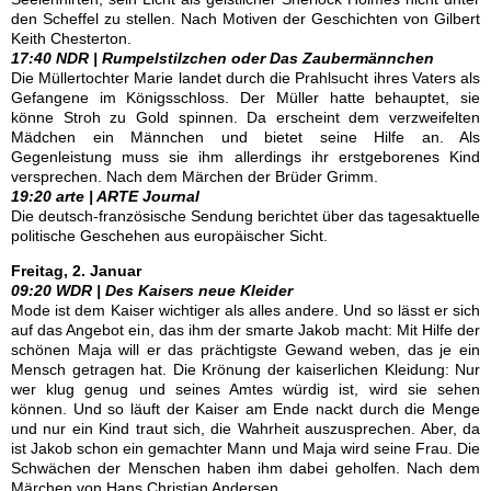
den Scheffel zu stellen. Nach Motiven der Geschichten von Gilbert
Keith Chesterton.
17:40 NDR | Rumpelstilzchen oder Das Zaubermännchen
Die Müllertochter Marie landet durch die Prahlsucht ihres Vaters als
Gefangene im Königsschloss. Der Müller hatte behauptet, sie
könne Stroh zu Gold spinnen. Da erscheint dem verzweifelten
Mädchen ein Männchen und bietet seine Hilfe an. Als
Gegenleistung muss sie ihm allerdings ihr erstgeborenes Kind
versprechen. Nach dem Märchen der Brüder Grimm.
19:20 arte | ARTE Journal
Die deutsch-französische Sendung berichtet über das tagesaktuelle
politische Geschehen aus europäischer Sicht.
Freitag, 2. Januar
09:20 WDR | Des Kaisers neue Kleider
Mode ist dem Kaiser wichtiger als alles andere. Und so lässt er sich
auf das Angebot ein, das ihm der smarte Jakob macht: Mit Hilfe der
schönen Maja will er das prächtigste Gewand weben, das je ein
Mensch getragen hat. Die Krönung der kaiserlichen Kleidung: Nur
wer klug genug und seines Amtes würdig ist, wird sie sehen
können. Und so läuft der Kaiser am Ende nackt durch die Menge
und nur ein Kind traut sich, die Wahrheit auszusprechen. Aber, da
ist Jakob schon ein gemachter Mann und Maja wird seine Frau. Die
Schwächen der Menschen haben ihm dabei geholfen. Nach dem
Märchen von Hans Christian Andersen.