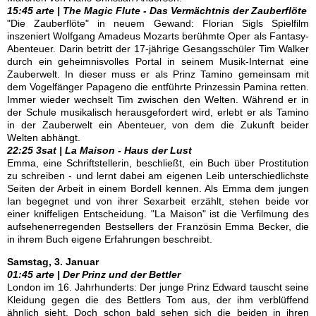
15:45 arte | The Magic Flute - Das Vermächtnis der Zauberflöte
"Die Zauberflöte" in neuem Gewand: Florian Sigls Spielfilm
inszeniert Wolfgang Amadeus Mozarts berühmte Oper als Fantasy-
Abenteuer. Darin betritt der 17-jährige Gesangsschüler Tim Walker
durch ein geheimnisvolles Portal in seinem Musik-Internat eine
Zauberwelt. In dieser muss er als Prinz Tamino gemeinsam mit
dem Vogelfänger Papageno die entführte Prinzessin Pamina retten.
Immer wieder wechselt Tim zwischen den Welten. Während er in
der Schule musikalisch herausgefordert wird, erlebt er als Tamino
in der Zauberwelt ein Abenteuer, von dem die Zukunft beider
Welten abhängt.
22:25 3sat | La Maison - Haus der Lust
Emma, eine Schriftstellerin, beschließt, ein Buch über Prostitution
zu schreiben - und lernt dabei am eigenen Leib unterschiedlichste
Seiten der Arbeit in einem Bordell kennen. Als Emma dem jungen
Ian begegnet und von ihrer Sexarbeit erzählt, stehen beide vor
einer kniffeligen Entscheidung. "La Maison" ist die Verfilmung des
aufsehenerregenden Bestsellers der Französin Emma Becker, die
in ihrem Buch eigene Erfahrungen beschreibt.
Samstag, 3. Januar
01:45 arte | Der Prinz und der Bettler
London im 16. Jahrhunderts: Der junge Prinz Edward tauscht seine
Kleidung gegen die des Bettlers Tom aus, der ihm verblüffend
ähnlich sieht. Doch schon bald sehen sich die beiden in ihren