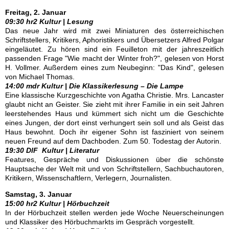
Freitag, 2. Januar
09:30 hr2 Kultur | Lesung
Das neue Jahr wird mit zwei Miniaturen des österreichischen
Schriftstellers, Kritikers, Aphoristikers und Übersetzers Alfred Polgar
eingeläutet. Zu hören sind ein Feuilleton mit der jahreszeitlich
passenden Frage "Wie macht der Winter froh?", gelesen von Horst
H. Vollmer. Außerdem eines zum Neubeginn: "Das Kind", gelesen
von Michael Thomas.
14:00 mdr Kultur | Die Klassikerlesung – Die Lampe
Eine klassische Kurzgeschichte von Agatha Christie. Mrs. Lancaster
glaubt nicht an Geister. Sie zieht mit ihrer Familie in ein seit Jahren
leerstehendes Haus und kümmert sich nicht um die Geschichte
eines Jungen, der dort einst verhungert sein soll und als Geist das
Haus bewohnt. Doch ihr eigener Sohn ist fasziniert von seinem
neuen Freund auf dem Dachboden. Zum 50. Todestag der Autorin.
19:30 DlF Kultur | Literatur
Features, Gespräche und Diskussionen über die schönste
Hauptsache der Welt mit und von Schriftstellern, Sachbuchautoren,
Kritikern, Wissenschaftlern, Verlegern, Journalisten.
Samstag, 3. Januar
15:00 hr2 Kultur | Hörbuchzeit
In der Hörbuchzeit stellen werden jede Woche Neuerscheinungen
und Klassiker des Hörbuchmarkts im Gespräch vorgestellt.