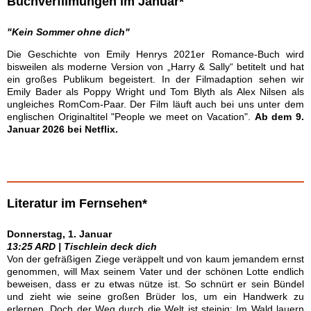
Buchverfilmungen im Januar*
"Kein Sommer ohne dich"
Die Geschichte von Emily Henrys 2021er Romance-Buch wird
bisweilen als moderne Version von „Harry & Sally“ betitelt und hat
ein großes Publikum begeistert. In der Filmadaption sehen wir
Emily Bader als Poppy Wright und Tom Blyth als Alex Nilsen als
ungleiches RomCom-Paar. Der Film läuft auch bei uns unter dem
englischen Originaltitel "People we meet on Vacation".
Ab dem 9.
Januar 2026 bei Netflix.
Literatur im Fernsehen*
Donnerstag, 1. Januar
13:25 ARD | Tischlein deck dich
Von der gefräßigen Ziege veräppelt und von kaum jemandem ernst
genommen, will Max seinem Vater und der schönen Lotte endlich
beweisen, dass er zu etwas nütze ist. So schnürt er sein Bündel
und zieht wie seine großen Brüder los, um ein Handwerk zu
erlernen. Doch der Weg durch die Welt ist steinig: Im Wald lauern