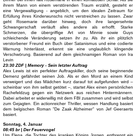
ihrem Mann von einem verstörenden Traum erzählt, gesteht er
eine Vergewaltigung - angeblich, um den idealen Zeitraum für
Erfüllung ihres Kinderwunschs nicht verstreichen zu lassen. Zwar
geht Rosemarie darüber hinweg, doch ihre langersehnte
Schwangerschaft verläuft alles andere als erhofft. Starke
Schmerzen, die übergriffige Art von Minnie sowie Guys
schleichende Veränderung setzen ihr zu. Als ihr ein plötzlich
verstorbener Freund ein Buch über Satanismus und eine codierte
Warnung hinterlässt, erkennt sie eine unglaublich klingende
Verschwörung. Basierend auf dem gleichnamigen Roman von Ira
Levin
23:30 ZDF | Memory - Sein letzter Auftrag
Alex Lewis ist ein perfekter Auftragskiller, doch seine beginnende
Demenz gefährdet seinen Job. Als er den Mord an einem Kind
verweigert und das Mädchen kurz darauf tot aufgefunden wird –
scheinbar von ihm selbst getötet –, startet Alex einen persönlichen
Rachefeldzug gegen ein Netzwerk aus reichen Hintermännern.
Dabei arbeitet er widerwillig mit dem FBI zusammen und wird selbst
zum Gejagten. Ein actionreicher Thriller, wessen Handlung basiert
dem belgischen Roman "De Zaak Alzheimer" von Jef Geeraerts
basiert.
Sonntag, 4. Januar
08:45 br | Der Feuervogel
Um Elena, die Tochter des kranken Königs Jorgen, entbrennt ein