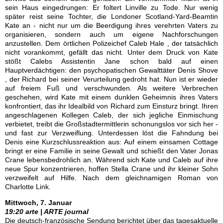
sein Haus eingedrungen: Er foltert Linville zu Tode. Nur wenig
später reist seine Tochter, die Londoner Scotland-Yard-Beamtin
Kate an - nicht nur um die Beerdigung ihres verehrten Vaters zu
organisieren, sondern auch um eigene Nachforschungen
anzustellen. Dem örtlichen Polizeichef Caleb Hale , der tatsächlich
nicht vorankommt, gefällt das nicht. Unter dem Druck von Kate
stößt Calebs Assistentin Jane schon bald auf einen
Hauptverdächtigen: den psychopatischen Gewalttäter Denis Shove
, der Richard bei seiner Verurteilung gedroht hat. Nun ist er wieder
auf freiem Fuß und verschwunden. Als weitere Verbrechen
geschehen, wird Kate mit einem dunklen Geheimnis ihres Vaters
konfrontiert, das ihr Idealbild von Richard zum Einsturz bringt. Ihren
angeschlagenen Kollegen Caleb, der sich jegliche Einmischung
verbietet, treibt die Großstadtermittlerin schonungslos vor sich her -
und fast zur Verzweiflung. Unterdessen löst die Fahndung bei
Denis eine Kurzschlussreaktion aus: Auf einem einsamen Cottage
bringt er eine Familie in seine Gewalt und schießt den Vater Jonas
Crane lebensbedrohlich an. Während sich Kate und Caleb auf ihre
neue Spur konzentrieren, hoffen Stella Crane und ihr kleiner Sohn
verzweifelt auf Hilfe. Nach dem gleichnamigen Roman von
Charlotte Link.
Mittwoch, 7. Januar
19:20 arte | ARTE journal
Die deutsch-französische Sendung berichtet über das tagesaktuelle