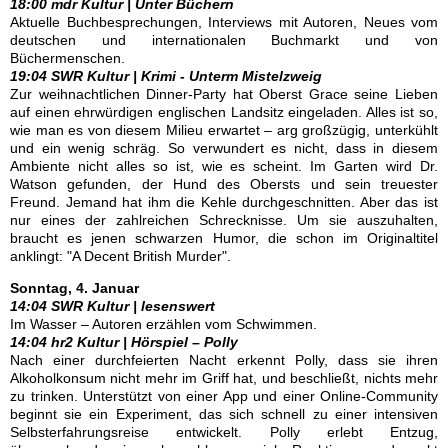
18:00 mdr Kultur | Unter Büchern
Aktuelle Buchbesprechungen, Interviews mit Autoren, Neues vom
deutschen und internationalen Buchmarkt und von
Büchermenschen.
19:04 SWR Kultur | Krimi - Unterm Mistelzweig
Zur weihnachtlichen Dinner-Party hat Oberst Grace seine Lieben
auf einen ehrwürdigen englischen Landsitz eingeladen. Alles ist so,
wie man es von diesem Milieu erwartet – arg großzügig, unterkühlt
und ein wenig schräg. So verwundert es nicht, dass in diesem
Ambiente nicht alles so ist, wie es scheint. Im Garten wird Dr.
Watson gefunden, der Hund des Obersts und sein treuester
Freund. Jemand hat ihm die Kehle durchgeschnitten. Aber das ist
nur eines der zahlreichen Schrecknisse. Um sie auszuhalten,
braucht es jenen schwarzen Humor, die schon im Originaltitel
anklingt: "A Decent British Murder".
Sonntag, 4. Januar
14:04 SWR Kultur | lesenswert
Im Wasser – Autoren erzählen vom Schwimmen.
14:04 hr2 Kultur | Hörspiel – Polly
Nach einer durchfeierten Nacht erkennt Polly, dass sie ihren
Alkoholkonsum nicht mehr im Griff hat, und beschließt, nichts mehr
zu trinken. Unterstützt von einer App und einer Online-Community
beginnt sie ein Experiment, das sich schnell zu einer intensiven
Selbsterfahrungsreise entwickelt. Polly erlebt Entzug,