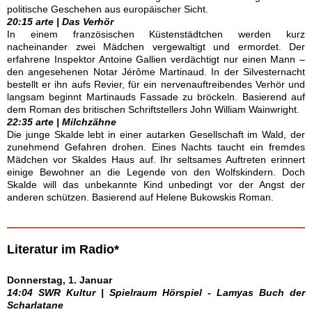
politische Geschehen aus europäischer Sicht.
20:15 arte | Das Verhör
In einem französischen Küstenstädtchen werden kurz
nacheinander zwei Mädchen vergewaltigt und ermordet. Der
erfahrene Inspektor Antoine Gallien verdächtigt nur einen Mann –
den angesehenen Notar Jérôme Martinaud. In der Silvesternacht
bestellt er ihn aufs Revier, für ein nervenauftreibendes Verhör und
langsam beginnt Martinauds Fassade zu bröckeln. Basierend auf
dem Roman des britischen Schriftstellers John William Wainwright.
22:35 arte | Milchzähne
Die junge Skalde lebt in einer autarken Gesellschaft im Wald, der
zunehmend Gefahren drohen. Eines Nachts taucht ein fremdes
Mädchen vor Skaldes Haus auf. Ihr seltsames Auftreten erinnert
einige Bewohner an die Legende von den Wolfskindern. Doch
Skalde will das unbekannte Kind unbedingt vor der Angst der
anderen schützen. Basierend auf Helene Bukowskis Roman.
Literatur im Radio*
Donnerstag, 1. Januar
14:04 SWR Kultur | Spielraum Hörspiel - Lamyas Buch der
Scharlatane