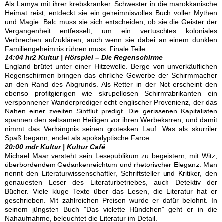
Als Lamya mit ihrer krebskranken Schwester in die marokkanische
Heimat reist, entdeckt sie ein geheimnisvolles Buch voller Mythen
und Magie. Bald muss sie sich entscheiden, ob sie die Geister der
Vergangenheit entfesselt, um ein vertuschtes koloniales
Verbrechen aufzuklären, auch wenn sie dabei an einem dunklen
Familiengeheimnis rühren muss. Finale Teile.
14:04 hr2 Kultur | Hörspiel – Die Regenschirme
England brütet unter einer Hitzewelle. Berge von unverkäuflichen
Regenschirmen bringen das ehrliche Gewerbe der Schirmmacher
an den Rand des Abgrunds. Als Retter in der Not erscheint den
ebenso profitgierigen wie skrupellosen Schirmfabrikanten ein
versponnener Wanderprediger echt englischer Provenienz, der das
Nahen einer zweiten Sintflut predigt. Die gerissenen Kapitalisten
spannen den seltsamen Heiligen vor ihren Werbekarren, und damit
nimmt das Verhängnis seinen grotesken Lauf. Was als skurriler
Spaß begann, endet als apokalyptische Farce.
20:00 mdr Kultur | Kultur Café
Michael Maar versteht sein Lesepublikum zu begeistern, mit Witz,
überbordendem Gedankenreichtum und rhetorischer Eleganz. Man
nennt den Literaturwissenschaftler, Schriftsteller und Kritiker, den
genauesten Leser des Literaturbetriebes, auch Detektiv der
Bücher. Viele kluge Texte über das Lesen, die Literatur hat er
geschrieben. Mit zahlreichen Preisen wurde er dafür belohnt. In
seinem jüngsten Buch "Das violette Hündchen" geht er in die
Nahaufnahme, beleuchtet die Literatur im Detail.