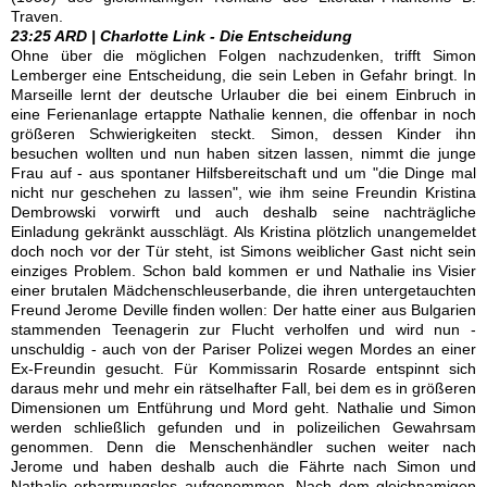
Traven.
23:25 ARD | Charlotte Link - Die Entscheidung
Ohne über die möglichen Folgen nachzudenken, trifft Simon
Lemberger eine Entscheidung, die sein Leben in Gefahr bringt. In
Marseille lernt der deutsche Urlauber die bei einem Einbruch in
eine Ferienanlage ertappte Nathalie kennen, die offenbar in noch
größeren Schwierigkeiten steckt. Simon, dessen Kinder ihn
besuchen wollten und nun haben sitzen lassen, nimmt die junge
Frau auf - aus spontaner Hilfsbereitschaft und um "die Dinge mal
nicht nur geschehen zu lassen", wie ihm seine Freundin Kristina
Dembrowski vorwirft und auch deshalb seine nachträgliche
Einladung gekränkt ausschlägt. Als Kristina plötzlich unangemeldet
doch noch vor der Tür steht, ist Simons weiblicher Gast nicht sein
einziges Problem. Schon bald kommen er und Nathalie ins Visier
einer brutalen Mädchenschleuserbande, die ihren untergetauchten
Freund Jerome Deville finden wollen: Der hatte einer aus Bulgarien
stammenden Teenagerin zur Flucht verholfen und wird nun -
unschuldig - auch von der Pariser Polizei wegen Mordes an einer
Ex-Freundin gesucht. Für Kommissarin Rosarde entspinnt sich
daraus mehr und mehr ein rätselhafter Fall, bei dem es in größeren
Dimensionen um Entführung und Mord geht. Nathalie und Simon
werden schließlich gefunden und in polizeilichen Gewahrsam
genommen. Denn die Menschenhändler suchen weiter nach
Jerome und haben deshalb auch die Fährte nach Simon und
Nathalie erbarmungslos aufgenommen. Nach dem gleichnamigen