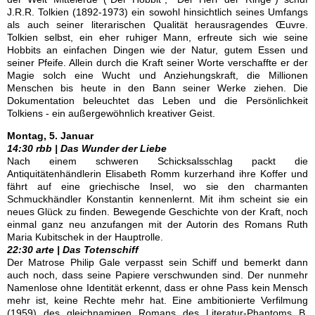
J.R.R. Tolkien (1892-1973) ein sowohl hinsichtlich seines Umfangs
als auch seiner literarischen Qualität herausragendes Œuvre.
Tolkien selbst, ein eher ruhiger Mann, erfreute sich wie seine
Hobbits an einfachen Dingen wie der Natur, gutem Essen und
seiner Pfeife. Allein durch die Kraft seiner Worte verschaffte er der
Magie solch eine Wucht und Anziehungskraft, die Millionen
Menschen bis heute in den Bann seiner Werke ziehen. Die
Dokumentation beleuchtet das Leben und die Persönlichkeit
Tolkiens - ein außergewöhnlich kreativer Geist.
Montag, 5. Januar
14:30 rbb | Das Wunder der Liebe
Nach einem schweren Schicksalsschlag packt die
Antiquitätenhändlerin Elisabeth Romm kurzerhand ihre Koffer und
fährt auf eine griechische Insel, wo sie den charmanten
Schmuckhändler Konstantin kennenlernt. Mit ihm scheint sie ein
neues Glück zu finden. Bewegende Geschichte von der Kraft, noch
einmal ganz neu anzufangen mit der Autorin des Romans Ruth
Maria Kubitschek in der Hauptrolle.
22:30 arte | Das Totenschiff
Der Matrose Philip Gale verpasst sein Schiff und bemerkt dann
auch noch, dass seine Papiere verschwunden sind. Der nunmehr
Namenlose ohne Identität erkennt, dass er ohne Pass kein Mensch
mehr ist, keine Rechte mehr hat. Eine ambitionierte Verfilmung
(1959) des gleichnamigen Romans des Literatur-Phantoms B.