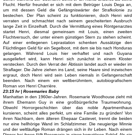
Flucht. Hierfür freundet er sich mit dem Betrüger Louis Dega an,
um mit dessen Geld die Gefängniswärter der Strafkolonie zu
bestechen. Der Plan scheint zu funktionieren, doch Henri wird
verraten und schmachtet nach seinem gescheiterten Ausbruch
lange Zeit in Einzelhaft. Durch die Vermittlung eines Röntgenarztes
startet Henri, diesmal gemeinsam mit Louis, einen zweiten
Fluchtversuch, der unter einem günstigen Stern zu stehen scheint.
Auf einer entlegenen Leprastation schenken Aussätzige den
Flüchtlingen Geld für ein Segelboot, mit dem sie bis nach Honduras
gelangen. Während Louis hier verhaftet und nach Guyana
ausgeliefert wird, kann Henri sich zunächst in einem Kloster
verstecken. Durch den Verrat der Äbtissin landet auch er wieder im
Straflager. Die Jahre ziehen ins Land, seine Haare sind inzwischen
ergraut, doch Henri wird sein Leben niemals in Gefangenschaft
beenden. Nach einem ein weltberühmtem, autobiografischem
Roman von Henri Charrière.
23:15 hr | Rosemaries Baby
Manhattan in den 1960er-Jahren. Rosemarie Woodhouse zieht mit
ihrem Ehemann Guy in eine großbürgerliche Traumwohnung.
Obwohl Horrorgeschichten über das noble Apartmenthaus
kursieren, scheint alles perfekt, um eine Familie zu gründen! Von
ihren Nachbarn, dem älteren Ehepaar Castevet, trennt die beiden
nur eine hellhörige Wand im Schlafzimmer. Die neugierige Minnie
und der weltläufige Roman drängen sich in ihr Leben. Nach einem
Dinner bei ihnen fällt Rosemarie in einen komatösen Schlaf. Als sie