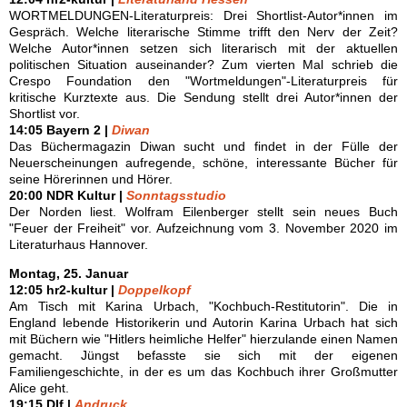
WORTMELDUNGEN-Literaturpreis: Drei Shortlist-Autor*innen im
Gespräch. Welche literarische Stimme trifft den Nerv der Zeit?
Welche Autor*innen setzen sich literarisch mit der aktuellen
politischen Situation auseinander? Zum vierten Mal schrieb die
Crespo Foundation den "Wortmeldungen"-Literaturpreis für
kritische Kurztexte aus. Die Sendung stellt drei Autor*innen der
Shortlist vor.
14:05 Bayern 2 |
Diwan
Das Büchermagazin Diwan sucht und findet in der Fülle der
Neuerscheinungen aufregende, schöne, interessante Bücher für
seine Hörerinnen und Hörer.
20:00 NDR Kultur |
Sonntagsstudio
Der Norden liest. Wolfram Eilenberger stellt sein neues Buch
"Feuer der Freiheit" vor. Aufzeichnung vom 3. November 2020 im
Literaturhaus Hannover.
Montag, 25. Januar
12:05 hr2-kultur |
Doppelkopf
Am Tisch mit Karina Urbach, "Kochbuch-Restitutorin". Die in
England lebende Historikerin und Autorin Karina Urbach hat sich
mit Büchern wie "Hitlers heimliche Helfer" hierzulande einen Namen
gemacht. Jüngst befasste sie sich mit der eigenen
Familiengeschichte, in der es um das Kochbuch ihrer Großmutter
Alice geht.
19:15 Dlf |
Andruck