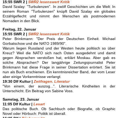
15:55 SWR 2 |
SWR2 lesenswert Kritik
David Szalay: "Turbulenzen". In zwölf Geschichten um die Welt: In
seinem Roman "Turbulenzen" knüpft David Szalay ein globales
Erzählgeflecht und nimmt den Menschen als postmodernen
Nomaden in den Blick.
Freitag, 22. Januar
15:55 SWR 2 |
SWR2 lesenswert Kritik
Peter Brinkmann: "Der Preis der Deutschen Einheit. Michael
Gorbatschow und die NATO 1989/90".
Warum liegen Russland und der Westen heute politisch so über
Kreuz? Weil die NATO sich nach Osten ausgedehnt und damit
gegen Absprachen verstoßen hat, erklärt Moskau. Aber gab es
solche Absprachen? Der langjährige Zeitungsjournalist Peter
Brinkmann hat diese Frage in seiner Dissertation erörtert. Sie ist
nun als Buch erschienen. Ein kenntnisreicher Band, der vom Leser
aber einige Vorkenntnisse verlangt.
19:30 Dlf Kultur |
Zeitfragen. Literatur
"Von einem, der auszog...". Literarische Kindheiten in der
Unterschicht. Ein Beitrag von Sabine Voss.
Samstag, 23. Januar
11:05 Dlf Kultur |
Lesart
Das politische Buch. Ob Sachbuch oder Biografie, ob Graphic
Novel oder Hörbuch: Politik ist überall.