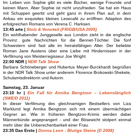
Im Leben von Sophie gibt es viele Bücher, wenige Freunde und
keinen Mann. Aber Sophie ist nicht unzufrieden. Sie hat ein Haus
mit Schuppen geerbt und geht ganz in ihrem Plan auf, in dem
Anbau ein exquisites kleines Lesecafé zu eröffnen. Adaption des
erfolgreichen Romans von Verena C. Harksen.
13:45 arte |
Stolz & Vorurteil (FR/GB/USA 2005)
Ein wohlhabender Junggeselle aus London zieht in die englische
Provinz: gute Nachrichten für die Bennet-Töchter. Die fünf
Schwestern sind fast alle im heiratsfähigen Alter. Der beliebte
Roman Jane Austens über eine Liebe mit Hindernissen in der
Verfilmung von Meisterregisseur Joe Wright.
22:00 NDR |
NDR Talk Show
Barbara Schöneberger und Hubertus Meyer-Burckhardt begrüßen
in der NDR Talk Show unter anderem Florence Brokowski-Shekete,
Schulamtsdirektorin und Autorin.
Samstag, 23. Januar
23:10 hr |
Ein Fall für Annika Bengtzon – Lebenslänglich
(SWE/D 2011)
In dieser Verfilmung des gleichnamigen Bestsellers von Liza
Marklund legt Annika Bengtzon sich mit einem übermächtigen
Gegner an. Wie in früheren Bengtzon-Krimis werden dabei
Männerbünde angeprangert - und der Bösewicht stolpert einmal
mehr über die Unberechenbarkeit einer Frau.
23:35 Das Erste |
Donna Leon - Blutige Steine (D 2008)