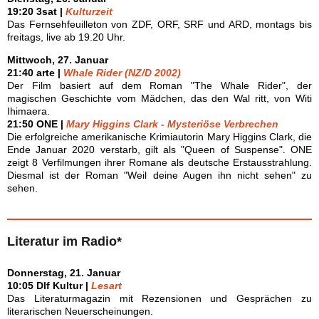
19:20 3sat |
Kulturzeit
Das Fernsehfeuilleton von ZDF, ORF, SRF und ARD, montags bis
freitags, live ab 19.20 Uhr.
Mittwoch, 27. Januar
21:40 arte |
Whale Rider (NZ/D 2002)
Der Film basiert auf dem Roman "The Whale Rider", der
magischen Geschichte vom Mädchen, das den Wal ritt, von Witi
Ihimaera.
21:50 ONE |
Mary Higgins Clark - Mysteriöse Verbrechen
Die erfolgreiche amerikanische Krimiautorin Mary Higgins Clark, die
Ende Januar 2020 verstarb, gilt als "Queen of Suspense". ONE
zeigt 8 Verfilmungen ihrer Romane als deutsche Erstausstrahlung.
Diesmal ist der Roman "Weil deine Augen ihn nicht sehen" zu
sehen.
Literatur im Radio*
Donnerstag, 21. Januar
10:05 Dlf Kultur |
Lesart
Das Literaturmagazin mit Rezensionen und Gesprächen zu
literarischen Neuerscheinungen.