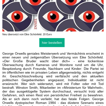
Neu übersetzt von Eike Schönfeld. 20 Euro
hier bestellen
George Orwells geniales Meisterwerk und Vermächtnis erscheint in
einer neuen und zeitgemäßen Übersetzung von Eike Schönfeld.
»Der Große Bruder wacht über dich« - eine lückenlose
Überwachung durch Kameras und Monitore rund um die Uhr,
Bespitzelung durch Freunde, Nachbarn und Kinder: Die Partei ist
im öffentlichen wie im privaten Leben allgegenwärtig, nichts entgeht
ihr. Geschichtsschreibung wird verfälscht und den aktuellen
politischen Gegebenheiten angepasst; Individualität ist nicht
erwünscht. Wer sich widersetzt, wird mit Folter oder mit Tod
bestraft. Winston Smith, Mitarbeiter im »Ministerium für Wahrheit«,
der das ausgeklügelte System durchschaut, versucht trotz aller
Gefahren, sich einen Rest von persönlicher Freiheit zu bewahren.
Als er sich dann noch verliebt, hat das fatale Folgen. George
Orwells dystopischer Roman 1984 - das düstere Szenario eines