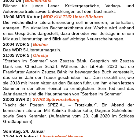
16:05 Dlf |
Büchermarkt
Bücher für junge Leser. Kritikergespräche, Verlags- und
Autorenportraits sowie Entwicklungen auf dem Buchmarkt.
18:00 MDR Kultur |
MDR KULTUR Unter Büchern
Die wöchentliche Literartursendung soll informieren, unterhalten,
anregen. Ein aktuelles Buchmarktthema der Woche wird anhand
eines Gesprächs dargestellt, dazu drei oder vier Beiträge in einem
Mix aus Literaturtipp und Blick auf wichtige Neuerscheinungen.
20:04 WDR 5 |
Bücher
Das WDR 5-Literaturmagazin.
21:05 WDR 5 |
Ohrclip
"Sterben im Sommer" von Zsuzsa Bánk. Gespräch mit Zsuzsa
Bánk und Christian Schärf. Während der Lit.Ruhr 2020 hat die
Frankfurter Autorin Zsuzsa Bánk ihr bewegendes Buch vorgestellt,
das sie im Jahr der Trauer geschrieben hat. Darin erzählt sie, wie
sie 2018 mit ihrem Vater an den Balaton fuhr, um ihm einen letzten
Sommer in der alten Heimat zu ermöglichen. Sein Tod und das
Jahr danach sind die Hauptthemen von "Sterben im Sommer".
23:03 SWR 2 |
SWR2 Spätvorstellung
"Nacht der Poeten SPEZIAL – Trotzkultur". Ein Abend der
komischen Literatur. Mit Katinka Buddenkotte, Dagmar Schönleber
sowie Sven Kemmler. (Aufnahme vom 23. Juli 2020 im Schloss
Großlaupheim).
Sonntag, 24. Januar
12:04 hr2-kultur |
Literaturland Hessen