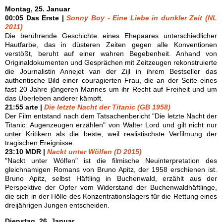
Montag, 25. Januar
00:05 Das Erste |
Sonny Boy - Eine Liebe in dunkler Zeit (NL
2011)
Die berührende Geschichte eines Ehepaares unterschiedlicher
Hautfarbe, das in düsteren Zeiten gegen alle Konventionen
verstößt, beruht auf einer wahren Begebenheit. Anhand von
Originaldokumenten und Gesprächen mit Zeitzeugen rekonstruierte
die Journalistin Annejet van der Zijl in ihrem Bestseller das
authentische Bild einer couragierten Frau, die an der Seite eines
fast 20 Jahre jüngeren Mannes um ihr Recht auf Freiheit und um
das Überleben anderer kämpft.
21:55 arte |
Die letzte Nacht der Titanic (GB 1958)
Der Film entstand nach dem Tatsachenbericht "Die letzte Nacht der
Titanic: Augenzeugen erzählen" von Walter Lord und gilt nicht nur
unter Kritikern als die beste, weil realistischste Verfilmung der
tragischen Ereignisse.
23:10 MDR |
Nackt unter Wölfen (D 2015)
"Nackt unter Wölfen" ist die filmische Neuinterpretation des
gleichnamigen Romans von Bruno Apitz, der 1958 erschienen ist.
Bruno Apitz, selbst Häftling in Buchenwald, erzählt aus der
Perspektive der Opfer vom Widerstand der Buchenwaldhäftlinge,
die sich in der Hölle des Konzentrationslagers für die Rettung eines
dreijährigen Jungen entscheiden.
Dienstag, 26. Januar