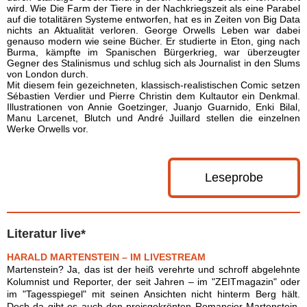
wird. Wie Die Farm der Tiere in der Nachkriegszeit als eine Parabel
auf die totalitären Systeme entworfen, hat es in Zeiten von Big Data
nichts an Aktualität verloren. George Orwells Leben war dabei
genauso modern wie seine Bücher. Er studierte in Eton, ging nach
Burma, kämpfte im Spanischen Bürgerkrieg, war überzeugter
Gegner des Stalinismus und schlug sich als Journalist in den Slums
von London durch.
Mit diesem fein gezeichneten, klassisch-realistischen Comic setzen
Sébastien Verdier und Pierre Christin dem Kultautor ein Denkmal.
Illustrationen von Annie Goetzinger, Juanjo Guarnido, Enki Bilal,
Manu Larcenet, Blutch und André Juillard stellen die einzelnen
Werke Orwells vor.
Leseprobe
Literatur live*
HARALD MARTENSTEIN – IM LIVESTREAM
Martenstein? Ja, das ist der heiß verehrte und schroff abgelehnte
Kolumnist und Reporter, der seit Jahren – im "ZEITmagazin" oder
im "Tagesspiegel" mit seinen Ansichten nicht hinterm Berg hält.
Doch da gibt es auch den preisgekrönten Romancier Martenstein,