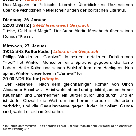
Das Magazin für Politische Literatur. Überblick und Rezensionen
über die wichtigsten Neuerscheinungen der politischen Literatur.
Dienstag, 26. Januar
22:03 SWR 2 |
SWR2 lesenswert Gespräch
"Liebe, Geld und Magie". Der Autor Martin Mosebach über seinen
Roman "Krass".
Mittwoch, 27. Januar
19:15 SR2 KulturRadio |
Literatur im Gespräch
Philipp Winkler zu "Carnival". In seinem gefeierten Debütroman
"Hool" hat Winkler Menschen eine Sprache gegeben, die keine
haben: Heiko Kolbe und seinen Blutsbrüdern, den Hooligans. Nun
spinnt Winkler diese Idee in "Carnival" fort.
20:00 NDR Kultur |
Hörspiel
"Der Reisende". Nach dem gleichnamigen Roman von Ulrich
Alexander Boschwitz. Er ist wohlhabend und gebildet, angesehener
Kaufmann und Unternehmer, ein Bürger durch und durch. Und er
ist Jude. Obwohl die Welt um ihn herum gerade in Scherben
zerbricht, und die Gewaltexzesse gegen Juden in vollem Gange
sind, wähnt er sich in Sicherheit…
* Bei allen dargestellten Tipps handelt es sich um eine redaktionelle Auswahl ohne Anspruch
auf Vollständigkeit.