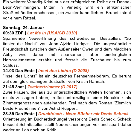
Ein weiterer Venedig-Krimi aus der erfolgreichen Reihe der Donna-
Leon-Verfilmungen. Mitten in Venedig wird ein afrikanischer
Straßenhändler erschossen, ein zweiter kann fliehen. Brunetti steht
vor einem Rätsel.
Sonntag, 24. Januar
00:30 ZDF |
Let Me In (USA/GB 2010)
Spannende Neuverfilmung des schwedischen Bestsellers "So
finster die Nacht" von John Ajvide Lindqvist. Die ungewöhnliche
Freundschaft zwischen dem Außenseiter Owen und dem Mädchen
Abby wird dabei mit sparsamen, aber eindringlichen
Horrorelementen erzählt und fesselt die Zuschauer bis zum
Schluss.
14:03 Das Erste |
Insel des Lichts (D 2008)
"Insel des Lichts" ist ein deutsches Fernsehmelodram. Es beruht
auf dem gleichnamigen Bestseller von Kristin Hannah.
21:45 3sat |
Zweibettzimmer (D 2017)
Zwei Frauen, die aus zu unterschiedlichen Welten kommen, sich
nichts zu sagen haben, treffen unfreiwillig in einer Rehaklinik als
Zimmergenossinnen aufeinander. Frei nach dem Roman "Ziemlich
beste Freundinnen" von Astrid Ruppert.
23:35 Das Erste |
Druckfrisch - Neue Bücher mit Denis Scheck
Orientierung im Bücherdschungel verspricht Denis Scheck. Scheck
besucht Schriftsteller, stellt Neuerscheinungen vor und spart dabei
weder an Lob noch an Kritik.