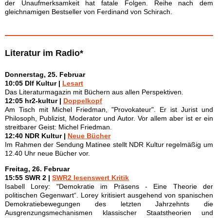
der Unaufmerksamkeit hat fatale Folgen. Reihe nach dem
gleichnamigen Bestseller von Ferdinand von Schirach.
Literatur im Radio*
Donnerstag, 25. Februar
10:05 Dlf Kultur |
Lesart
Das Literaturmagazin mit Büchern aus allen Perspektiven.
12:05 hr2-kultur |
Doppelkopf
Am Tisch mit Michel Friedman, "Provokateur". Er ist Jurist und
Philosoph, Publizist, Moderator und Autor. Vor allem aber ist er ein
streitbarer Geist: Michel Friedman.
12:40 NDR Kultur |
Neue Bücher
Im Rahmen der Sendung Matinee stellt NDR Kultur regelmäßig um
12.40 Uhr neue Bücher vor.
Freitag, 26. Februar
15:55 SWR 2 |
SWR2 lesenswert Kritik
Isabell Lorey: "Demokratie im Präsens - Eine Theorie der
politischen Gegenwart“. Lorey kritisiert ausgehend von spanischen
Demokratiebewegungen des letzten Jahrzehnts die
Ausgrenzungsmechanismen klassischer Staatstheorien und