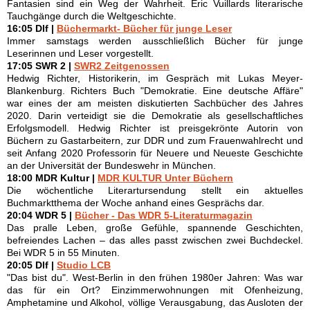
Fantasien sind ein Weg der Wahrheit. Éric Vuillards literarische
Tauchgänge durch die Weltgeschichte.
16:05 Dlf |
Büchermarkt- Bücher für junge Leser
Immer samstags werden ausschließlich Bücher für junge
Leserinnen und Leser vorgestellt.
17:05 SWR 2 |
SWR2 Zeitgenossen
Hedwig Richter, Historikerin, im Gespräch mit Lukas Meyer-
Blankenburg. Richters Buch "Demokratie. Eine deutsche Affäre"
war eines der am meisten diskutierten Sachbücher des Jahres
2020. Darin verteidigt sie die Demokratie als gesellschaftliches
Erfolgsmodell. Hedwig Richter ist preisgekrönte Autorin von
Büchern zu Gastarbeitern, zur DDR und zum Frauenwahlrecht und
seit Anfang 2020 Professorin für Neuere und Neueste Geschichte
an der Universität der Bundeswehr in München.
18:00 MDR Kultur |
MDR KULTUR Unter Büchern
Die wöchentliche Literartursendung stellt ein aktuelles
Buchmarktthema der Woche anhand eines Gesprächs dar.
20:04 WDR 5 |
Bücher - Das WDR 5-Literaturmagazin
Das pralle Leben, große Gefühle, spannende Geschichten,
befreiendes Lachen – das alles passt zwischen zwei Buchdeckel.
Bei WDR 5 in 55 Minuten.
20:05 Dlf |
Studio LCB
"Das bist du". West-Berlin in den frühen 1980er Jahren: Was war
das für ein Ort? Einzimmerwohnungen mit Ofenheizung,
Amphetamine und Alkohol, völlige Verausgabung, das Ausloten der