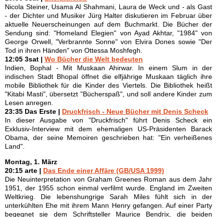
Nicola Steiner, Usama Al Shahmani, Laura de Weck und - als Gast
- der Dichter und Musiker Jürg Halter diskutieren im Februar über
aktuelle Neuerscheinungen auf dem Buchmarkt. Die Bücher der
Sendung sind: "Homeland Elegien" von Ayad Akhtar, "1984" von
George Orwell, "Verbrannte Sonne" von Elvira Dones sowie "Der
Tod in ihren Händen" von Ottessa Moshfegh.
12:05 3sat |
Wo Bücher die Welt bedeuten
Indien, Bophal - Mit Muskaan Ahirwar. In einem Slum in der
indischen Stadt Bhopal öffnet die elfjährige Muskaan täglich ihre
mobile Bibliothek für die Kinder des Viertels. Die Bibliothek heißt
"Kitabi Masti", übersetzt "Bücherspaß", und soll andere Kinder zum
Lesen anregen.
23:35 Das Erste |
Druckfrisch - Neue Bücher mit Denis Scheck
In dieser Ausgabe von "Druckfrisch" führt Denis Scheck ein
Exklusiv-Interview mit dem ehemaligen US-Präsidenten Barack
Obama, der seine Memoiren geschrieben hat: "Ein verheißenes
Land".
Montag, 1. März
20:15 arte |
Das Ende einer Affäre (GB/USA 1999)
Die Neuinterpretation von Graham Greenes Roman aus dem Jahr
1951, der 1955 schon einmal verfilmt wurde. England im Zweiten
Weltkrieg. Die lebenshungrige Sarah Miles fühlt sich in der
unterkühlten Ehe mit ihrem Mann Henry gefangen. Auf einer Party
begegnet sie dem Schriftsteller Maurice Bendrix, die beiden