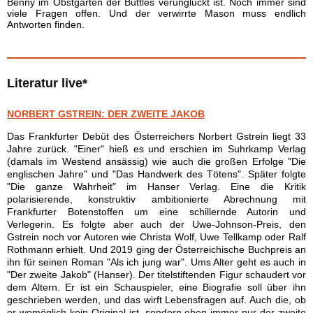
Benny im Obstgarten der Buttles verunglückt ist. Noch immer sind
viele Fragen offen. Und der verwirrte Mason muss endlich
Antworten finden.
Literatur live*
NORBERT GSTREIN: DER ZWEITE JAKOB
Das Frankfurter Debüt des Österreichers Norbert Gstrein liegt 33
Jahre zurück. "Einer" hieß es und erschien im Suhrkamp Verlag
(damals im Westend ansässig) wie auch die großen Erfolge "Die
englischen Jahre" und "Das Handwerk des Tötens". Später folgte
"Die ganze Wahrheit" im Hanser Verlag. Eine die Kritik
polarisierende, konstruktiv ambitionierte Abrechnung mit
Frankfurter Botenstoffen um eine schillernde Autorin und
Verlegerin. Es folgte aber auch der Uwe-Johnson-Preis, den
Gstrein noch vor Autoren wie Christa Wolf, Uwe Tellkamp oder Ralf
Rothmann erhielt. Und 2019 ging der Österreichische Buchpreis an
ihn für seinen Roman "Als ich jung war". Ums Alter geht es auch in
"Der zweite Jakob" (Hanser). Der titelstiftenden Figur schaudert vor
dem Altern. Er ist ein Schauspieler, eine Biografie soll über ihn
geschrieben werden, und das wirft Lebensfragen auf. Auch die, ob
er womöglich kein Original ist, sondern eben immer nur der zweite