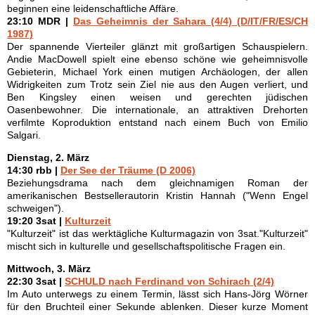
beginnen eine leidenschaftliche Affäre.
23:10 MDR |
Das Geheimnis der Sahara (4/4) (D/IT/FR/ES/CH
1987)
Der spannende Vierteiler glänzt mit großartigen Schauspielern.
Andie MacDowell spielt eine ebenso schöne wie geheimnisvolle
Gebieterin, Michael York einen mutigen Archäologen, der allen
Widrigkeiten zum Trotz sein Ziel nie aus den Augen verliert, und
Ben Kingsley einen weisen und gerechten jüdischen
Oasenbewohner. Die internationale, an attraktiven Drehorten
verfilmte Koproduktion entstand nach einem Buch von Emilio
Salgari.
Dienstag, 2. März
14:30 rbb |
Der See der Träume (D 2006)
Beziehungsdrama nach dem gleichnamigen Roman der
amerikanischen Bestsellerautorin Kristin Hannah ("Wenn Engel
schweigen").
19:20 3sat |
Kulturzeit
"Kulturzeit" ist das werktägliche Kulturmagazin von 3sat."Kulturzeit"
mischt sich in kulturelle und gesellschaftspolitische Fragen ein.
Mittwoch, 3. März
22:30 3sat |
SCHULD nach Ferdinand von Schirach (2/4)
Im Auto unterwegs zu einem Termin, lässt sich Hans-Jörg Wörner
für den Bruchteil einer Sekunde ablenken. Dieser kurze Moment