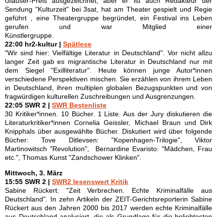
Glauser-Preis ausgezeichnet, aber er ist auch Redakteur der
Sendung "Kulturzeit" bei 3sat, hat am Theater gespielt und Regie
geführt , eine Theatergruppe begründet, ein Festival ins Leben
gerufen und war Mitglied einer
Künstlergruppe.
22:00 hr2-kultur |
Spätlese
"Wir sind hier: Vielfältige Literatur in Deutschland". Vor nicht allzu
langer Zeit gab es migrantische Literatur in Deutschland nur mit
dem Siegel "Exilliteratur". Heute können junge Autor*innen
verschiedene Perspektiven mischen. Sie erzählen von ihrem Leben
in Deutschland, ihren multiplen globalen Bezugspunkten und von
fragwürdigen kulturellen Zuschreibungen und Ausgrenzungen.
22:05 SWR 2 |
SWR Bestenliste
30 Kritiker*innen. 10 Bücher. 1 Liste. Aus der Jury diskutieren die
Literaturkritiker*innen Cornelia Geissler, Michael Braun und Dirk
Knipphals über ausgewählte Bücher. Diskutiert wird über folgende
Bücher: Tove Ditlevsen: "Kopenhagen-Trilogie", Viktor
Martinowitsch "Revolution", Bernardine Evaristo: "Mädchen, Frau
etc.", Thomas Kunst "Zandschower Klinken".
Mittwoch, 3. März
15:55 SWR 2 |
SWR2 lesenswert Kritik
Sabine Rückert: "Zeit Verbrechen. Echte Kriminalfälle aus
Deutschland". In zehn Artikeln der ZEIT-Gerichtsreporterin Sabine
Rückert aus den Jahren 2000 bis 2017 werden echte Kriminalfälle
aus Deutschland analysiert, die als Grundlage für die beliebtesten