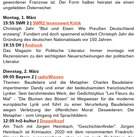
gewordener Franzose ist. Der Form halber heiratet sie einen
ungeliebten Österreicher.
Montag, 1. März
15:55 SWR 2 |
SWR2 lesenswert Kritik
Christoph Jahr: "Blut und Eisen. Wie Preußen Deutschland
erzwang". Fundiert und doch spannend schildert Christoph Jahr die
Gründung des deutschen Nationalstaats vor 150 Jahren.
19:15 Dlf |
Andruck
Das Magazin für Politische Literatur. Immer montags mit
Rezensionen zu den wichtigsten Neuerscheinungen der politischen
Literatur.
Dienstag, 2. März
09:05 Bayern 2 |
radioWissen
Themen: Baudelaire und die Metapher. Charles Baudelaire:
impertinenter Dandy und einer der bedeutsamsten französischen
Lyriker. Sein berühmtestes Werk, der Gedichtzyklus "Les Fleurs du
Mal" - "Die Blumen des Bösen" ist Wegweiser für die moderne
europäische Lyrik und führt zu einer Verurteilung Baudelaires
wegen Verletzung der öffentlichen Moral. Desweiteren: Die
Metapher - vom Umgang mit Sprachbildern.
12:05 hr2-kultur |
Doppelkopf
Am Tisch mit Jürgen Heimbach, "Geschichtenfinder". Jürgen
Heimbach ist Krimiautor, 2020 mit dem renommierten Friedrich-