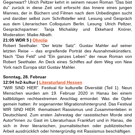
Gegenwart? Ulrich Peltzer kehrt in seinem neuen Roman "Das bist
du" zurück in diese Zeit und erforscht das Innere eines jungen
Mannes, der in Büchern und Filmen nach dem Unbedingten sucht
und darüber selbst zum Schriftsteller wird. Lesung und Gespräch
aus dem Literarischen Colloquium Berlin. Lesung: Ulrich Peltzer,
Gesprächspartner: Tanja Michalsky und Ekkehard Knörer,
Moderation: Maike Albath.
21:05 WDR 5 |
Ohrclip
Robert Seethaler: "Der letzte Satz". Gustav Mahler auf seiner
letzten Reise – das ergreifende Porträt des Ausnahmekünstlers.
Nach "Das Feld" und "Ein ganzes Leben" der neue Roman von
Robert Seethaler. An Deck eines Schiffes auf dem Weg von New
York nach Europa sitzt Gustav Mahler.
Sonntag, 28. Februar
12:04 hr2-kultur |
Literaturland Hessen
"WIR SIND HIER". Festival für kulturelle Diversität (Teil 1). Neun
Menschen wurden am 19. Februar 2020 in Hanau bei einem
kaltblütigen rechtsextremen Anschlag ermordet. Was die Opfer
gemein hatten: ihr sogenannter Migrationshintergrund. Das Festival
WIR SIND HIER. thematisiert Rassismus und Zusammenleben in
Deutschland. Zum ersten Jahrestag der rassistischen Morde sind
Autor*innen zu Gast im Literaturhaus Frankfurt und in Hanau, die
sich in ihrer literarischen, journalistischen oder publizistischen
Arbeit ausdrücklich oder hintergründig mit Rassismus beschäftigen.