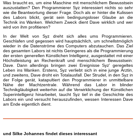
Was braucht es, um eine Maschine mit menschlichem Bewusstsein
auszustatten? Den Programmierer Syz interessiert nichts so sehr
wie die Beantwortung dieser Frage. Doch als er hinter die Kulissen
des Labors blickt, gerät sein bedingungsloser Glaube an die
Technik ins Wanken. Welchem Zweck dient Dave wirklich und wer
wird von ihm profitieren?
In der Welt von Syz dreht sich alles ums Programmieren.
Geschlafen und gegessen wird hauptsächlich, um schnellstmöglich
wieder in die Datenströme des Computers abzutauchen. Das Ziel
des gesamten Labors ist nichts Geringeres als die Programmierung
der ersten generellen Künstlichen Intelligenz, ausgestattet mit einer
Höchstleistung an Rechenkraft und menschlichem Bewusstsein:
Dave. Dann allerdings bringen zwei Ereignisse Syz' geregeltes
Leben ins Wanken. Erstens, Syz verliebt sich in eine junge Ärztin,
und zweitens, Dave droht ein Totalausfall. Der Strudel, in den Syz in
der Folge gerät, katapultiert den Programmierer in unmittelbare
Nähe der Machtzentrale. Während das Labor in blinder
Technikgläubigkeit weiterhin auf die Verwirklichung der Künstlichen
Superintelligenz hinarbeitet, taucht Syz tief in die Geschichte des
Labors ein und versucht herauszufinden, wessen Interessen Dave
am Ende eigentlich dient.
und Silke Johannes findet dieses interessant