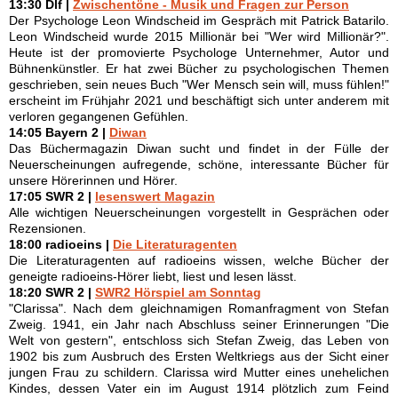
13:30 Dlf |
Zwischentöne - Musik und Fragen zur Person
Der Psychologe Leon Windscheid im Gespräch mit Patrick Batarilo.
Leon Windscheid wurde 2015 Millionär bei "Wer wird Millionär?".
Heute ist der promovierte Psychologe Unternehmer, Autor und
Bühnenkünstler. Er hat zwei Bücher zu psychologischen Themen
geschrieben, sein neues Buch "Wer Mensch sein will, muss fühlen!"
erscheint im Frühjahr 2021 und beschäftigt sich unter anderem mit
verloren gegangenen Gefühlen.
14:05 Bayern 2 |
Diwan
Das Büchermagazin Diwan sucht und findet in der Fülle der
Neuerscheinungen aufregende, schöne, interessante Bücher für
unsere Hörerinnen und Hörer.
17:05 SWR 2 |
lesenswert Magazin
Alle wichtigen Neuerscheinungen vorgestellt in Gesprächen oder
Rezensionen.
18:00 radioeins |
Die Literaturagenten
Die Literaturagenten auf radioeins wissen, welche Bücher der
geneigte radioeins-Hörer liebt, liest und lesen lässt.
18:20 SWR 2 |
SWR2 Hörspiel am Sonntag
"Clarissa". Nach dem gleichnamigen Romanfragment von Stefan
Zweig. 1941, ein Jahr nach Abschluss seiner Erinnerungen "Die
Welt von gestern", entschloss sich Stefan Zweig, das Leben von
1902 bis zum Ausbruch des Ersten Weltkriegs aus der Sicht einer
jungen Frau zu schildern. Clarissa wird Mutter eines unehelichen
Kindes, dessen Vater ein im August 1914 plötzlich zum Feind