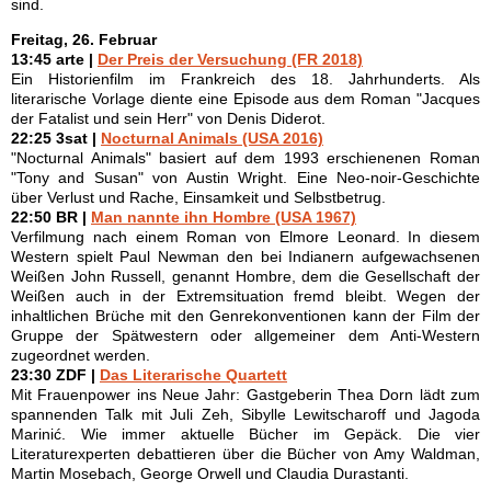
sind.
Freitag, 26. Februar
13:45 arte |
Der Preis der Versuchung (FR 2018)
Ein Historienfilm im Frankreich des 18. Jahrhunderts. Als
literarische Vorlage diente eine Episode aus dem Roman "Jacques
der Fatalist und sein Herr" von Denis Diderot.
22:25 3sat |
Nocturnal Animals (USA 2016)
"Nocturnal Animals" basiert auf dem 1993 erschienenen Roman
"Tony and Susan" von Austin Wright. Eine Neo-noir-Geschichte
über Verlust und Rache, Einsamkeit und Selbstbetrug.
22:50 BR |
Man nannte ihn Hombre (USA 1967)
Verfilmung nach einem Roman von Elmore Leonard. In diesem
Western spielt Paul Newman den bei Indianern aufgewachsenen
Weißen John Russell, genannt Hombre, dem die Gesellschaft der
Weißen auch in der Extremsituation fremd bleibt. Wegen der
inhaltlichen Brüche mit den Genrekonventionen kann der Film der
Gruppe der Spätwestern oder allgemeiner dem Anti-Western
zugeordnet werden.
23:30 ZDF |
Das Literarische Quartett
Mit Frauenpower ins Neue Jahr: Gastgeberin Thea Dorn lädt zum
spannenden Talk mit Juli Zeh, Sibylle Lewitscharoff und Jagoda
Marinić. Wie immer aktuelle Bücher im Gepäck. Die vier
Literaturexperten debattieren über die Bücher von Amy Waldman,
Martin Mosebach, George Orwell und Claudia Durastanti.