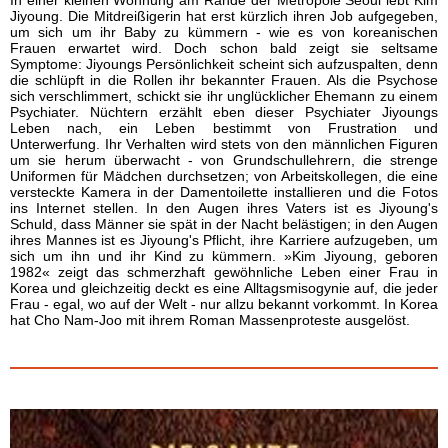
In einer kleinen Wohnung am Rande der Metropole Seoul lebt Kim
Jiyoung. Die Mitdreißigerin hat erst kürzlich ihren Job aufgegeben,
um sich um ihr Baby zu kümmern - wie es von koreanischen
Frauen erwartet wird. Doch schon bald zeigt sie seltsame
Symptome: Jiyoungs Persönlichkeit scheint sich aufzuspalten, denn
die schlüpft in die Rollen ihr bekannter Frauen. Als die Psychose
sich verschlimmert, schickt sie ihr unglücklicher Ehemann zu einem
Psychiater. Nüchtern erzählt eben dieser Psychiater Jiyoungs
Leben nach, ein Leben bestimmt von Frustration und
Unterwerfung. Ihr Verhalten wird stets von den männlichen Figuren
um sie herum überwacht - von Grundschullehrern, die strenge
Uniformen für Mädchen durchsetzen; von Arbeitskollegen, die eine
versteckte Kamera in der Damentoilette installieren und die Fotos
ins Internet stellen. In den Augen ihres Vaters ist es Jiyoung's
Schuld, dass Männer sie spät in der Nacht belästigen; in den Augen
ihres Mannes ist es Jiyoung's Pflicht, ihre Karriere aufzugeben, um
sich um ihn und ihr Kind zu kümmern. »Kim Jiyoung, geboren
1982« zeigt das schmerzhaft gewöhnliche Leben einer Frau in
Korea und gleichzeitig deckt es eine Alltagsmisogynie auf, die jeder
Frau - egal, wo auf der Welt - nur allzu bekannt vorkommt. In Korea
hat Cho Nam-Joo mit ihrem Roman Massenproteste ausgelöst.