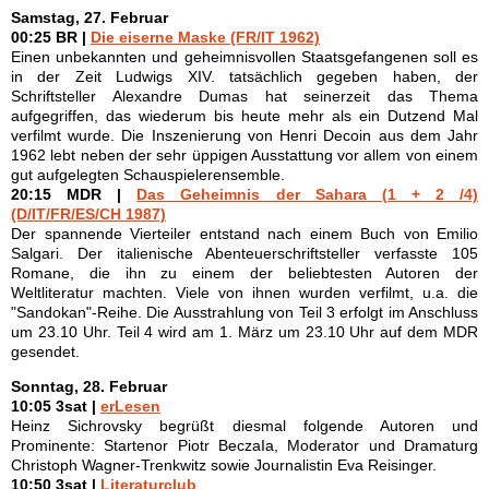
Samstag, 27. Februar
00:25 BR |
Die eiserne Maske (FR/IT 1962)
Einen unbekannten und geheimnisvollen Staatsgefangenen soll es
in der Zeit Ludwigs XIV. tatsächlich gegeben haben, der
Schriftsteller Alexandre Dumas hat seinerzeit das Thema
aufgegriffen, das wiederum bis heute mehr als ein Dutzend Mal
verfilmt wurde. Die Inszenierung von Henri Decoin aus dem Jahr
1962 lebt neben der sehr üppigen Ausstattung vor allem von einem
gut aufgelegten Schauspielerensemble.
20:15 MDR |
Das Geheimnis der Sahara (1 + 2 /4)
(D/IT/FR/ES/CH 1987)
Der spannende Vierteiler entstand nach einem Buch von Emilio
Salgari. Der italienische Abenteuerschriftsteller verfasste 105
Romane, die ihn zu einem der beliebtesten Autoren der
Weltliteratur machten. Viele von ihnen wurden verfilmt, u.a. die
"Sandokan"-Reihe. Die Ausstrahlung von Teil 3 erfolgt im Anschluss
um 23.10 Uhr. Teil 4 wird am 1. März um 23.10 Uhr auf dem MDR
gesendet.
Sonntag, 28. Februar
10:05 3sat |
erLesen
Heinz Sichrovsky begrüßt diesmal folgende Autoren und
Prominente: Startenor Piotr BeczaIa, Moderator und Dramaturg
Christoph Wagner-Trenkwitz sowie Journalistin Eva Reisinger.
10:50 3sat |
Literaturclub