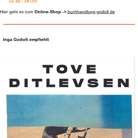
Sa
10 - 14
Uhr
Hier geht es zum
Online-Shop ->
b
u
chhandlung-godolt.de
Inga Godolt empfiehlt