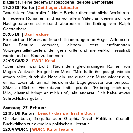
plädiert für eine gegenwartsbezogene, gelebte Demokratie.
19:30 Dlf Kultur |
Zeitfragen. Literatur
"Vaterbilder, Vaterrollen". Neue Bücher über männliche Vorfahren.
In neueren Romanen sind es vor allem Väter, an denen sich die
Nachgeborenen schreibend abarbeiten. Ein Beitrag von Ralph
Gerstenberg.
20:05 Dlf |
Das Feature
Freigeist und Menschenfreund. Erinnerungen an Roger Willemsen.
Das Feature versucht, diesem stets entflammten
Vorzeigeintellektuellen, der gern kiffte und nie wirklich sesshaft
wurde, auf die Spur zu kommen.
22:05 SWR 2
|
SWR2 Krimi
"Über allem war Licht". Nach dem gleichnamigen Roman von
Magda Woitzuck. Es geht um Mord. "Milo hatte ihr gesagt, wie sie
atmen sollte, durch die Nase ein und durch den Mund wieder aus,
einmal, zweimal, fünfmal, bis sie in der Lage gewesen war, ein paar
Sätze zu flüstern. Einer davon hatte gelautet: `Er bringt mich um,
Milo, diesmal bringt er mich um', ein anderer: `Ich habe etwas
Schreckliches getan.'"
Samstag, 27. Februar
11:05 Dlf Kultur |
Lesart - das politische Buch
Ob Sachbuch, Biografie oder Graphic Novel. Politik ist überall.
Buchkritiken zur aktuellen politischen Literatur.
12:04 WDR 3 |
WDR 3 Kulturfeature