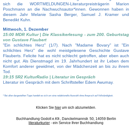
sich die WORTMELDUNGEN-Literaturpreisträgerin Marion
Poschmann an die Nachwuchsautor*innen. Gewonnen haben in
diesem Jahr Melanie Sasha Berger, Samuel J. Kramer und
Benedikt Kuhn.
Mittwoch, 1. Dezember
15:00 MDR Kultur | Die Klassikerlesung - zum 200. Geburtstag
von Gustave Flaubert
"Ein schlichtes Herz" (1/7). Nach "Madame Bovary" ist "Ein
schlichtes Herz" die wohl meistgelesene Geschichte Gustave
Flauberts. Felicite hat es nicht schlecht getroffen, aber eben auch
nicht gut. Als Dienstmagd im 19. Jahrhundert ist ihr Leben dem
Komfort anderer gewidmet, von der Mädchenzeit an bis zu ihrem
Tod.
19:15 SR2 KulturRadio | Literatur im Gespräch
Literatur im Gespräch mit dem Schriftsteller Edem Awumay.
* Bei allen dargestellten Tipps handelt es sich um eine redaktionelle Auswahl ohne Anspruch auf Vollständigkeit.
Klicken Sie
hier
um sich abzumelden.
Buchhandlung Godolt e.Kfr., Danckelmannstr. 50, 14059 Berlin
literaturkurier
- ein Service Ihrer Buchhandlung