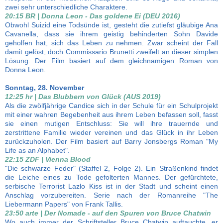
zwei sehr unterschiedliche Charaktere.
20:15 BR | Donna Leon - Das goldene Ei (DEU 2016)
Obwohl Suizid eine Todsünde ist, gesteht die zutiefst gläubige Ana
Cavanella, dass sie ihrem geistig behinderten Sohn Davide
geholfen hat, sich das Leben zu nehmen. Zwar scheint der Fall
damit gelöst, doch Commissario Brunetti zweifelt an dieser simplen
Lösung. Der Film basiert auf dem gleichnamigen Roman von
Donna Leon.
Sonntag, 28. November
12:25 hr | Das Blubbern von Glück (AUS 2019)
Als die zwölfjährige Candice sich in der Schule für ein Schulprojekt
mit einer wahren Begebenheit aus ihrem Leben befassen soll, fasst
sie einen mutigen Entschluss: Sie will ihre trauernde und
zerstrittene Familie wieder vereinen und das Glück in ihr Leben
zurückzuholen. Der Film basiert auf Barry Jonsbergs Roman "My
Life as an Alphabet".
22:15 ZDF | Vienna Blood
"Die schwarze Feder" (Staffel 2, Folge 2). Ein Straßenkind findet
die Leiche eines zu Tode gefolterten Mannes. Der gefürchtete,
serbische Terrorist Lazlo Kiss ist in der Stadt und scheint einen
Anschlag vorzubereiten. Serie nach der Romanreihe "The
Liebermann Papers" von Frank Tallis.
23:50 arte | Der Nomade - auf den Spuren von Bruce Chatwin
Wo auch immer der Schriftsteller Bruce Chatwin auftauchte, er