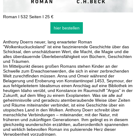
Roman I 532 Seiten I 25 €
hier bestellen
Anthony Doerrs neuer, lang erwarteter Roman
"Wolkenkuckucksland" ist eine faszinierende Geschichte über das
Schicksal, den unschätzbaren Wert, die Macht, die Magie und die
alles überdauernde Überlebensfähigkeit von Büchern, Geschichten
und Träumen.
Im Mittelpunkt dieses großen Romans stehen Kinder an der
Schwelle zum Erwachsenwerden, die sich in einer zerbrechenden
Welt zurechtfinden müssen. Anna und Omeir während der
Belagerung und Eroberung von Konstantinopel 1453, Seymour, der
aus fehlgeleitetem Idealismus einen Anschlag auf eine Bibliothek im
heutigen Idaho verübt, und Konstance im Raumschiff "Argos" in der
Zukunft, auf dem Weg zu einem Exoplaneten. Was sie alle auf
geheimnisvolle und geradezu atemberaubende Weise über Zeiten
und Räume miteinander verbindet, ist eine Geschichte über ein
utopisches Land in den Wolken. Anthony Doerr schreibt über
menschliche Verbindungen – miteinander, mit der Natur, mit
früheren und zukünftigen Generationen. Ihm gelingt es in diesem
gleichzeitig wunderschön erzählten, außerordentlich spannenden
und wirklich liebevollen Roman ins pulsierende Herz dieser
Verwobenheit vorzudringen.