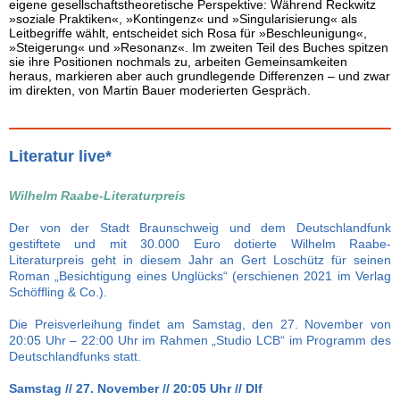
eigene gesellschaftstheoretische Perspektive: Während Reckwitz
»soziale Praktiken«, »Kontingenz« und »Singularisierung« als
Leitbegriffe wählt, entscheidet sich Rosa für »Beschleunigung«,
»Steigerung« und »Resonanz«. Im zweiten Teil des Buches spitzen
sie ihre Positionen nochmals zu, arbeiten Gemeinsamkeiten
heraus, markieren aber auch grundlegende Differenzen – und zwar
im direkten, von Martin Bauer moderierten Gespräch.
Literatur live*
Wilhelm Raabe-Literaturpreis
Der von der Stadt Braunschweig und dem Deutschlandfunk
gestiftete und mit 30.000 Euro dotierte Wilhelm Raabe-
Literaturpreis geht in diesem Jahr an Gert Loschütz für seinen
Roman „Besichtigung eines Unglücks“ (erschienen 2021 im Verlag
Schöffling & Co.).
Die Preisverleihung findet am Samstag, den 27. November von
20:05 Uhr – 22:00 Uhr im Rahmen „Studio LCB“ im Programm des
Deutschlandfunks statt.
Samstag // 27. November // 20:05 Uhr // Dlf