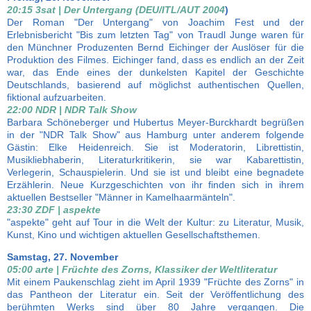
20:15 3sat | Der Untergang (DEU/ITL/AUT 2004
)
Der Roman "Der Untergang" von Joachim Fest und der
Erlebnisbericht "Bis zum letzten Tag" von Traudl Junge waren für
den Münchner Produzenten Bernd Eichinger der Auslöser für die
Produktion des Filmes. Eichinger fand, dass es endlich an der Zeit
war, das Ende eines der dunkelsten Kapitel der Geschichte
Deutschlands, basierend auf möglichst authentischen Quellen,
fiktional aufzuarbeiten.
22:00 NDR | NDR Talk Show
Barbara Schöneberger und Hubertus Meyer-Burckhardt begrüßen
in der "NDR Talk Show" aus Hamburg unter anderem folgende
Gästin: Elke Heidenreich. Sie ist Moderatorin, Librettistin,
Musikliebhaberin, Literaturkritikerin, sie war Kabarettistin,
Verlegerin, Schauspielerin. Und sie ist und bleibt eine begnadete
Erzählerin. Neue Kurzgeschichten von ihr finden sich in ihrem
aktuellen Bestseller "Männer in Kamelhaarmänteln".
23:30 ZDF | aspekte
"aspekte" geht auf Tour in die Welt der Kultur: zu Literatur, Musik,
Kunst, Kino und wichtigen aktuellen Gesellschaftsthemen.
Samstag, 27. November
05:00 arte | Früchte des Zorns, Klassiker der Weltliteratur
Mit einem Paukenschlag zieht im April 1939 "Früchte des Zorns" in
das Pantheon der Literatur ein. Seit der Veröffentlichung des
berühmten Werks sind über 80 Jahre vergangen. Die