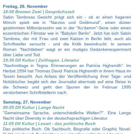
Freitag, 26. November
18:00 Bremen Zwei | Gesprächszeit
Sabin Tambreas Gesicht prägt sich ein - ob er einen hageren
Mönch spielt wie in "Narziss und Goldmund", einen düster
gestimmten Millionärssohn wie in der "Ku'damm"-Serie oder einen
exzentrischen Filmstar wie in "Babylon Berlin". Jetzt hat sich Sabin
Tambrea, der mit Frau und zwei Katzen in Berlin lebt, auch als
Schriftsteller versucht - und die Kritik beeindruckt: In seinem
Roman "Nachtleben" wagt er ein mutiges Gedankenexperiment
über Liebe und Tod.
19:30 Dlf Kultur | Zeitfragen. Literatur
"Nachmittage in Tegna. Erinnerungen an Patricia Highsmith". Im
Herbst 1994 hat Thomas David Patricia Highsmith in ihrem Haus im
Tessin besucht. Aus Anlass der Veröffentlichung ihrer Tage- und
Notizbücher begibt sich der Journalist abermals auf eine Reise in
die Schweiz und geht den Spuren der im Februar 1995
verstorbenen Schriftstellerin nach.
Samstag, 27. November
00:05 Dlf Kultur | Lange Nacht
"Gemeinsame Sprache, unterschiedliche Welten?". Eine Lange
Nacht über Diversity in der deutschsprachigen Literatur.
11:05 Dlf Kultur | Lesart - das politische Buch
Das politische Buch. Ob Sachbuch, Biografie oder Graphic Novel.