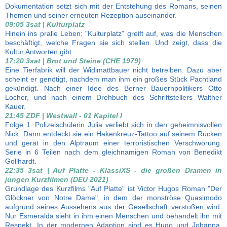
Dokumentation setzt sich mit der Entstehung des Romans, seinen
Themen und seiner erneuten Rezeption auseinander.
09:05 3sat | Kulturplatz
Hinein ins pralle Leben: "Kulturplatz" greift auf, was die Menschen
beschäftigt, welche Fragen sie sich stellen. Und zeigt, dass die
Kultur Antworten gibt.
17:20 3sat | Brot und Steine (CHE 1979)
Eine Tierfabrik will der Widimattbauer nicht betreiben. Dazu aber
scheint er genötigt, nachdem man ihm ein großes Stück Pachtland
gekündigt. Nach einer Idee des Berner Bauernpolitikers Otto
Locher, und nach einem Drehbuch des Schriftstellers Walther
Kauer.
21:45 ZDF | Westwall - 01 Kapitel I
Folge 1. Polizeischülerin Julia verliebt sich in den geheimnisvollen
Nick. Dann entdeckt sie ein Hakenkreuz-Tattoo auf seinem Rücken
und gerät in den Alptraum einer terroristischen Verschwörung.
Serie in 6 Teilen nach dem gleichnamigen Roman von Benedikt
Gollhardt.
22:35 3sat | Auf Platte - KlassiXS - die großen Dramen in
jungen Kurzfilmen (DEU 2021)
Grundlage des Kurzfilms "Auf Platte" ist Victor Hugos Roman "Der
Glöckner von Notre Dame", in dem der monströse Quasimodo
aufgrund seines Aussehens aus der Gesellschaft verstoßen wird.
Nur Esmeralda sieht in ihm einen Menschen und behandelt ihn mit
Respekt. In der modernen Adaption sind es Hugo und Johanna,