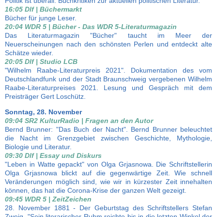
Politik ist überall. Buchkritiken zur aktuellen politischen Literatur.
16:05 Dlf | Büchermarkt
Bücher für junge Leser.
20:04 WDR 5 | Bücher - Das WDR 5-Literaturmagazin
Das Literaturmagazin "Bücher" taucht im Meer der
Neuerscheinungen nach den schönsten Perlen und entdeckt alte
Schätze wieder.
20:05 Dlf | Studio LCB
"Wilhelm Raabe-Literaturpreis 2021". Dokumentation des vom
Deutschlandfunk und der Stadt Braunschweig vergebenen Wilhelm
Raabe-Literaturpreises 2021. Lesung und Gespräch mit dem
Preisträger Gert Loschütz.
Sonntag, 28. November
09:04 SR2 KulturRadio | Fragen an den Autor
Bernd Brunner: "Das Buch der Nacht". Bernd Brunner beleuchtet
die Nacht im Grenzgebiet zwischen Geschichte, Mythologie,
Biologie und Literatur.
09:30 Dlf | Essay und Diskurs
"Leben in Watte gepackt" von Olga Grjasnowa. Die Schriftstellerin
Olga Grjasnowa blickt auf die gegenwärtige Zeit. Wie schnell
Veränderungen möglich sind, wie wir in kürzester Zeit innehalten
können, das hat die Corona-Krise der ganzen Welt gezeigt.
09:45 WDR 5 | ZeitZeichen
28. November 1881 - Der Geburtstag des Schriftstellers Stefan
Zweig. "Sein literarischer Ruhm reichte bis in die letzten Winkel der