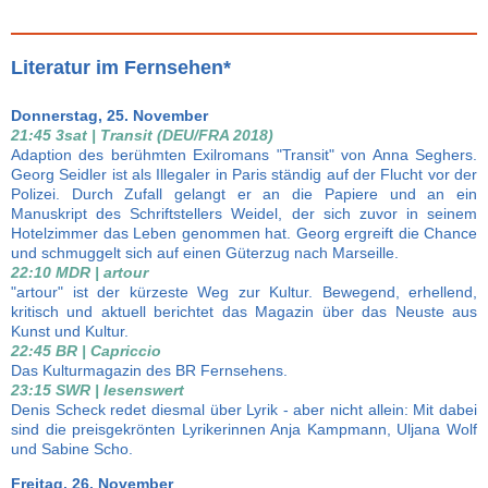
Literatur im Fernsehen*
Donnerstag, 25. November
21:45 3sat | Transit (DEU/FRA 2018)
Adaption des berühmten Exilromans "Transit" von Anna Seghers.
Georg Seidler ist als Illegaler in Paris ständig auf der Flucht vor der
Polizei. Durch Zufall gelangt er an die Papiere und an ein
Manuskript des Schriftstellers Weidel, der sich zuvor in seinem
Hotelzimmer das Leben genommen hat. Georg ergreift die Chance
und schmuggelt sich auf einen Güterzug nach Marseille.
22:10 MDR | artour
"artour" ist der kürzeste Weg zur Kultur. Bewegend, erhellend,
kritisch und aktuell berichtet das Magazin über das Neuste aus
Kunst und Kultur.
22:45 BR | Capriccio
Das Kulturmagazin des BR Fernsehens.
23:15 SWR | lesenswert
Denis Scheck redet diesmal über Lyrik - aber nicht allein: Mit dabei
sind die preisgekrönten Lyrikerinnen Anja Kampmann, Uljana Wolf
und Sabine Scho.
Freitag, 26. November