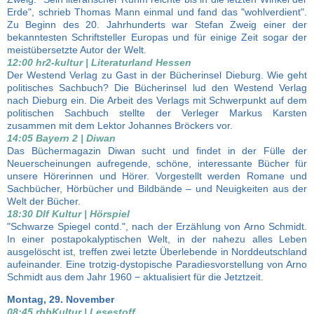
Erde", schrieb Thomas Mann einmal und fand das "wohlverdient".
Zu Beginn des 20. Jahrhunderts war Stefan Zweig einer der
bekanntesten Schriftsteller Europas und für einige Zeit sogar der
meistübersetzte Autor der Welt.
12:00 hr2-kultur | Literaturland Hessen
Der Westend Verlag zu Gast in der Bücherinsel Dieburg. Wie geht
politisches Sachbuch? Die Bücherinsel lud den Westend Verlag
nach Dieburg ein. Die Arbeit des Verlags mit Schwerpunkt auf dem
politischen Sachbuch stellte der Verleger Markus Karsten
zusammen mit dem Lektor Johannes Bröckers vor.
14:05 Bayern 2 | Diwan
Das Büchermagazin Diwan sucht und findet in der Fülle der
Neuerscheinungen aufregende, schöne, interessante Bücher für
unsere Hörerinnen und Hörer. Vorgestellt werden Romane und
Sachbücher, Hörbücher und Bildbände – und Neuigkeiten aus der
Welt der Bücher.
18:30 Dlf Kultur | Hörspiel
"Schwarze Spiegel contd.", nach der Erzählung von Arno Schmidt.
In einer postapokalyptischen Welt, in der nahezu alles Leben
ausgelöscht ist, treffen zwei letzte Überlebende in Norddeutschland
aufeinander. Eine trotzig-dystopische Paradiesvorstellung von Arno
Schmidt aus dem Jahr 1960 − aktualisiert für die Jetztzeit.
Montag, 29. November
08:45 rbbKultur | Lesestoff