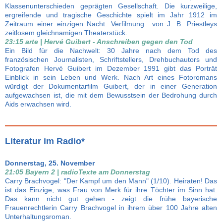
Klassenunterschieden geprägten Gesellschaft. Die kurzweilige,
ergreifende und tragische Geschichte spielt im Jahr 1912 im
Zeitraum einer einzigen Nacht. Verfilmung von J. B. Priestleys
zeitlosem gleichnamigen Theaterstück.
23:15 arte | Hervé Guibert - Anschreiben gegen den Tod
Ein Bild für die Nachwelt: 30 Jahre nach dem Tod des
französischen Journalisten, Schriftstellers, Drehbuchautors und
Fotografen Hervé Guibert im Dezember 1991 gibt das Porträt
Einblick in sein Leben und Werk. Nach Art eines Fotoromans
würdigt der Dokumentarfilm Guibert, der in einer Generation
aufgewachsen ist, die mit dem Bewusstsein der Bedrohung durch
Aids erwachsen wird.
Literatur im Radio*
Donnerstag, 25. November
21:05 Bayern 2 | radioTexte am Donnerstag
Carry Brachvogel: "Der Kampf um den Mann" (1/10). Heiraten! Das
ist das Einzige, was Frau von Merk für ihre Töchter im Sinn hat.
Das kann nicht gut gehen - zeigt die frühe bayerische
Frauenrechtlerin Carry Brachvogel in ihrem über 100 Jahre alten
Unterhaltungsroman.