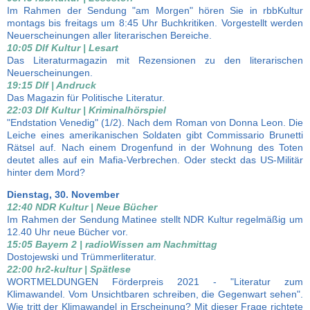
Im Rahmen der Sendung "am Morgen" hören Sie in rbbKultur
montags bis freitags um 8:45 Uhr Buchkritiken. Vorgestellt werden
Neuerscheinungen aller literarischen Bereiche.
10:05 Dlf Kultur | Lesart
Das Literaturmagazin mit Rezensionen zu den literarischen
Neuerscheinungen.
19:15 Dlf | Andruck
Das Magazin für Politische Literatur.
22:03 Dlf Kultur | Kriminalhörspiel
"Endstation Venedig" (1/2). Nach dem Roman von Donna Leon. Die
Leiche eines amerikanischen Soldaten gibt Commissario Brunetti
Rätsel auf. Nach einem Drogenfund in der Wohnung des Toten
deutet alles auf ein Mafia-Verbrechen. Oder steckt das US-Militär
hinter dem Mord?
Dienstag, 30. November
12:40 NDR Kultur | Neue Bücher
Im Rahmen der Sendung Matinee stellt NDR Kultur regelmäßig um
12.40 Uhr neue Bücher vor.
15:05 Bayern 2 | radioWissen am Nachmittag
Dostojewski und Trümmerliteratur.
22:00 hr2-kultur | Spätlese
WORTMELDUNGEN Förderpreis 2021 - "Literatur zum
Klimawandel. Vom Unsichtbaren schreiben, die Gegenwart sehen".
Wie tritt der Klimawandel in Erscheinung? Mit dieser Frage richtete