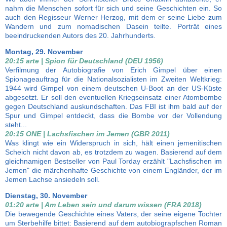
nahm die Menschen sofort für sich und seine Geschichten ein. So
auch den Regisseur Werner Herzog, mit dem er seine Liebe zum
Wandern und zum nomadischen Dasein teilte. Porträt eines
beeindruckenden Autors des 20. Jahrhunderts.
Montag, 29. November
20:15 arte | Spion für Deutschland (DEU 1956)
Verfilmung der Autobiografie von Erich Gimpel über einen
Spionageauftrag für die Nationalsozialisten im Zweiten Weltkrieg:
1944 wird Gimpel von einem deutschen U-Boot an der US-Küste
abgesetzt. Er soll den eventuellen Kriegseinsatz einer Atombombe
gegen Deutschland auskundschaften. Das FBI ist ihm bald auf der
Spur und Gimpel entdeckt, dass die Bombe vor der Vollendung
steht...
20:15 ONE | Lachsfischen im Jemen (GBR 2011)
Was klingt wie ein Widerspruch in sich, hält einen jemenitischen
Scheich nicht davon ab, es trotzdem zu wagen. Basierend auf dem
gleichnamigen Bestseller von Paul Torday erzählt "Lachsfischen im
Jemen" die märchenhafte Geschichte von einem Engländer, der im
Jemen Lachse ansiedeln soll.
Dienstag, 30. November
01:20 arte | Am Leben sein und darum wissen (FRA 2018)
Die bewegende Geschichte eines Vaters, der seine eigene Tochter
um Sterbehilfe bittet: Basierend auf dem autobiograpfschen Roman