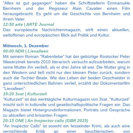
"Alles ist gut gegangen" haben die Schriftstellerin Emmanuèle
Bernheim und der Regisseur Alain Cavalier einen Film
herausgebracht. Es geht um die Geschichte von Bernheim und
ihrem Vater.
12:50 arte | ARTE Journal
Das europäische Nachrichtenmagazin, wirft einen aktuellen,
weltoffenen und europäischen Blick auf Politik und Kultur.
Mittwoch, 1. Dezember
00:00 NDR | Lievalleen
Mit seinem Roman "Rabenliebe" hat der gebürtige Rostocker Peter
Wawerzinek bereits 2010 literarisch versucht aufzuarbeiten, warum
seine Mutter ihn verließ, als er drei Jahre alt war. Die Mutter ging in
den Western und ließ nicht nur den kleinen Peter zurück, sondern
auch die Tochter Beate. Wie das Leben der beiden Geschwister in
ganz unterschiedlichen Bahnen verlief, erzählt der Dokumentarfilm
"Lievalleen".
19:20 3sat | Kulturzeit
"Kulturzeit" ist das werktägliche Kulturmagazin von 3sat. "Kulturzeit"
mischt sich in kulturelle und gesellschaftspolitische Fragen ein. Das
Magazin bietet Hintergrundinformationen, Porträts und Gespräche
zu aktuellen und brisanten Fragen.
20:15 ONE | An Inspector calls (GBR 2015)
"An Inspector Calls" ist sowohl ein fesselnder Krimi, als auch eine
vernichtende Kritik an einer heuchlerischen, von