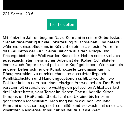
221 Seiten I 23 €
hier bestellen
Mit fünfzehn Jahren begann Navid Kermani in seiner Geburtsstadt
Siegen regelmäßig für die Lokalzeitung zu schreiben, und bereits
während seines Studiums in Köln arbeitete er als fester Autor für
das Feuilleton der FAZ. Seine Berichte aus den Kriegs- und
Krisengebieten der Welt wurden Bestseller. Neben seiner vielfach
ausgezeichneten literarischen Arbeit ist der Kölner Schriftsteller
immer auch Reporter und politischer Kopf geblieben. Wie kaum ein
anderer beherrscht er die Kunst, aktuelle Ereignisse wie mit
Röntgenstrahlen zu durchleuchten, so dass tiefer liegende
Konfliktschichten und Handlungsoptionen sichtbar werden, wo
Politiker keinen oder nur einen einzigen Ausweg sehen. Der Band
versammelt erstmals seine wichtigsten politischen Artikel aus fast
drei Jahrzehnten, vom Terror im Nahen Osten über die Krisen
Europas und Rußlands Überfall auf die Ukraine bis hin zum
generischen Maskulinum. Man mag kaum glauben, wie lang
Kermani uns schon begleitet, so mitfühlend, so wach, mit einer fast
kindlichen Neugierde, schaut er bis heute auf die Welt.