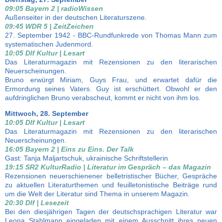
09:05 Bayern 2 | radioWissen
Außenseiter in der deutschen Literaturszene.
09:45 WDR 5 | ZeitZeichen
27. September 1942 - BBC-Rundfunkrede von Thomas Mann zum
systematischen Judenmord.
10:05 Dlf Kultur | Lesart
Das Literaturmagazin mit Rezensionen zu den literarischen
Neuerscheinungen.
Bruno erwürgt Miriam, Guys Frau, und erwartet dafür die
Ermordung seines Vaters. Guy ist erschüttert. Obwohl er den
aufdringlichen Bruno verabscheut, kommt er nicht von ihm los.
Mittwoch, 28. September
10:05 Dlf Kultur | Lesart
Das Literaturmagazin mit Rezensionen zu den literarischen
Neuerscheinungen.
16:05 Bayern 2 | Eins zu Eins. Der Talk
Gast: Tanja Maljartschuk, ukrainische Schriftstellerin
19:15 SR2 KulturRadio | Literatur im Gespräch – das Magazin
Rezensionen neuerschienener belletristischer Bücher, Gespräche
zu aktuellen Literaturthemen und feuilletonistische Beiträge rund
um die Welt der Literatur sind Thema in unserem Magazin.
20:30 Dlf | Lesezeit
Bei den diesjährigen Tagen der deutschsprachigen Literatur war
Leona Stahlmann eingeladen mit einem Ausschnitt ihres neuen