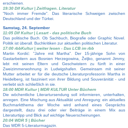
erschienen.
19:30 Dlf Kultur | Zeitfragen. Literatur
"Noch immer Fremde". Das literarische Schweigen zwischen
Deutschland und der Türkei.
Samstag, 24. September
11:05 Dlf Kultur | Lesart - das politische Buch
Das politische Buch. Ob Sachbuch, Biografie oder Graphic Novel.
Politik ist überall. Buchkritiken zur aktuellen politischen Literatur.
17:00 rbbKultur | weiter lesen - Das LCB im rbb
Martin Kordić: "Jahre mit Martha". Der 15-jährige Sohn von
Gastarbeitern aus Bosnien Herzegowina, Željko, genannt Jimmy,
lebt mit seinen Eltern und Geschwistern zu fünft in einer
Zweizimmerwohnung in Ludwigshafen. Gemeinsam mit seiner
Mutter arbeitet er für die deutsche Literaturprofessorin Martha in
Heidelberg, ist fasziniert von ihrer Bildung und Souveränität - und
verliebt sich schließlich in sie.
18:00 MDR Kultur | MDR KULTUR Unter Büchern
Die wöchentliche Literartursendung soll informieren, unterhalten,
anregen. Eine Mischung aus Aktualität und Anregung: ein aktuelles
Buchmarktthema der Woche wird anhand eines Gesprächs
dargestellt, dazu drei oder vier Beiträge in einem Mix aus
Literaturtipp und Blick auf wichtige Neuerscheinungen.
20:04 WDR 5 | Bücher
Das WDR 5-Literaturmagazin.