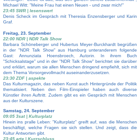
Michael Witt: "Meine Frau hat einen Neuen - und zwar mich!"
23:45 SWR | lesenswert
Denis Scheck im Gespräch mit Theresia Enzensberger und Karin
Graf.
Freitag, 23. September
22:00 NDR | NDR Talk Show
Barbara Schöneberger und Hubertus Meyer-Burckhardt begrüßen
in der "NDR Talk Show" aus Hamburg unteranderem folgende
Gast: Annunziata Hoensbroech, Autorin. In ihrem Buch
"Schicksalstage" und in der "NDR Talk Show" berichtet sie darüber
und erklärt, warum sie allen Menschen dringend empfiehlt, sich mit
dem Thema Vorsorgevollmacht auseinanderzusetzen.
23:30 ZDF | aspekte
Das Kulturmagazin, das neben Kunst auch Hintergründe der Politik
thematisiert. Neben den Film-Einspieler haben auch diverse
Künstler ihren Auftritt. Zudem gibt es ein Gespräch mit Menschen
aus der Kulturszene.
Samstag, 24. September
09:05 3sat | Kulturplatz
Hinein ins pralle Leben: "Kulturplatz" greift auf, was die Menschen
beschäftigt, welche Fragen sie sich stellen. Und zeigt, dass die
Kultur Antworten gibt.
23:45 arte | Kurzschluss