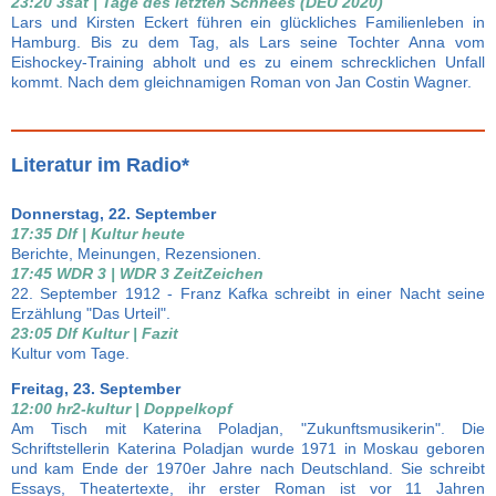
23:20 3sat | Tage des letzten Schnees (DEU 2020)
Lars und Kirsten Eckert führen ein glückliches Familienleben in
Hamburg. Bis zu dem Tag, als Lars seine Tochter Anna vom
Eishockey-Training abholt und es zu einem schrecklichen Unfall
kommt. Nach dem gleichnamigen Roman von Jan Costin Wagner.
Literatur im Radio*
Donnerstag, 22. September
17:35 Dlf | Kultur heute
Berichte, Meinungen, Rezensionen.
17:45 WDR 3 | WDR 3 ZeitZeichen
22. September 1912 - Franz Kafka schreibt in einer Nacht seine
Erzählung "Das Urteil".
23:05 Dlf Kultur | Fazit
Kultur vom Tage.
Freitag, 23. September
12:00 hr2-kultur | Doppelkopf
Am Tisch mit Katerina Poladjan, "Zukunftsmusikerin". Die
Schriftstellerin Katerina Poladjan wurde 1971 in Moskau geboren
und kam Ende der 1970er Jahre nach Deutschland. Sie schreibt
Essays, Theatertexte, ihr erster Roman ist vor 11 Jahren