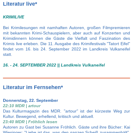
Literatur live*
KRIMILIVE
Bei Krimilesungen mit namhaften Autoren, großen Filmpremieren
mit bekannten Krimi-Schauspielern, aber auch auf Konzerten und
Krimidinnern können die Gäste die Vielfalt und Faszination des
Krimis live erleben. Die 11. Ausgabe des Krimifestivals "Tatort Eifel"
findet vom 16. bis 24. September 2022 im Landkreis Vulkaneifel
statt.
16. - 24. SEPTEMBER 2022 || Landkreis Vulkaneifel
Literatur im Fernsehen*
Donnerstag, 22. September
22:10 MDR | artour
Das Kulturmagazin des MDR. "artour" ist der kürzeste Weg zur
Kultur. Bewegend, erhellend, kritisch und aktuell.
23:40 MDR | Fröhlich lesen
Autoren zu Gast bei Susanne Fröhlich. Gäste und ihre Bücher: Kai
Wiesinger: "Liebe ist das, was den ganzen Scheiß zusammenhält",