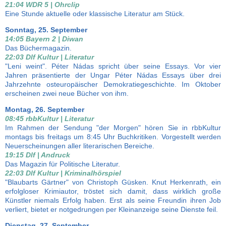
21:04 WDR 5 | Ohrclip
Eine Stunde aktuelle oder klassische Literatur am Stück.
Sonntag, 25. September
14:05 Bayern 2 | Diwan
Das Büchermagazin.
22:03 Dlf Kultur | Literatur
"Leni weint". Péter Nádas spricht über seine Essays. Vor vier
Jahren präsentierte der Ungar Péter Nádas Essays über drei
Jahrzehnte osteuropäischer Demokratiegeschichte. Im Oktober
erscheinen zwei neue Bücher von ihm.
Montag, 26. September
08:45 rbbKultur | Literatur
Im Rahmen der Sendung "der Morgen" hören Sie in rbbKultur
montags bis freitags um 8:45 Uhr Buchkritiken. Vorgestellt werden
Neuerscheinungen aller literarischen Bereiche.
19:15 Dlf | Andruck
Das Magazin für Politische Literatur.
22:03 Dlf Kultur | Kriminalhörspiel
"Blaubarts Gärtner" von Christoph Güsken. Knut Herkenrath, ein
erfolgloser Krimiautor, tröstet sich damit, dass wirklich große
Künstler niemals Erfolg haben. Erst als seine Freundin ihren Job
verliert, bietet er notgedrungen per Kleinanzeige seine Dienste feil.
Dienstag, 27. September