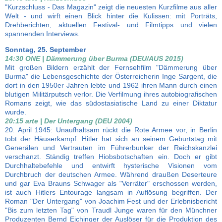
"Kurzschluss - Das Magazin" zeigt die neuesten Kurzfilme aus aller
Welt - und wirft einen Blick hinter die Kulissen: mit Porträts,
Drehberichten, aktuellen Festival- und Filmtipps und vielen
spannenden Interviews.
Sonntag, 25. September
14:30 ONE | Dämmerung über Burma (DEU/AUS 2015)
Mit großen Bildern erzählt der Fernsehfilm "Dämmerung über
Burma" die Lebensgeschichte der Österreicherin Inge Sargent, die
dort in den 1950er Jahren lebte und 1962 ihren Mann durch einen
blutigen Militärputsch verlor. Die Verfilmung ihres autobiografischen
Romans zeigt, wie das südostasiatische Land zu einer Diktatur
wurde.
20:15 arte | Der Untergang (DEU 2004)
20. April 1945: Unaufhaltsam rückt die Rote Armee vor, in Berlin
tobt der Häuserkampf. Hitler hat sich an seinem Geburtstag mit
Generälen und Vertrauten im Führerbunker der Reichskanzlei
verschanzt. Ständig treffen Hiobsbotschaften ein. Doch er gibt
Durchhaltebefehle und entwirft hysterische Visionen vom
Durchbruch der deutschen Armee. Während draußen Deserteure
und gar Eva Brauns Schwager als "Verräter" erschossen werden,
ist auch Hitlers Entourage langsam in Auflösung begriffen. Der
Roman "Der Untergang" von Joachim Fest und der Erlebnisbericht
"Bis zum letzten Tag" von Traudl Junge waren für den Münchner
Produzenten Bernd Eichinger der Auslöser für die Produktion des