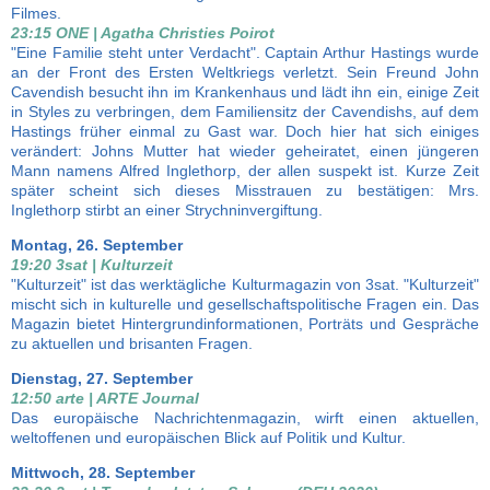
Filmes.
23:15 ONE | Agatha Christies Poirot
"Eine Familie steht unter Verdacht". Captain Arthur Hastings wurde
an der Front des Ersten Weltkriegs verletzt. Sein Freund John
Cavendish besucht ihn im Krankenhaus und lädt ihn ein, einige Zeit
in Styles zu verbringen, dem Familiensitz der Cavendishs, auf dem
Hastings früher einmal zu Gast war. Doch hier hat sich einiges
verändert: Johns Mutter hat wieder geheiratet, einen jüngeren
Mann namens Alfred Inglethorp, der allen suspekt ist. Kurze Zeit
später scheint sich dieses Misstrauen zu bestätigen: Mrs.
Inglethorp stirbt an einer Strychninvergiftung.
Montag, 26. September
19:20 3sat | Kulturzeit
"Kulturzeit" ist das werktägliche Kulturmagazin von 3sat. "Kulturzeit"
mischt sich in kulturelle und gesellschaftspolitische Fragen ein. Das
Magazin bietet Hintergrundinformationen, Porträts und Gespräche
zu aktuellen und brisanten Fragen.
Dienstag, 27. September
12:50 arte | ARTE Journal
Das europäische Nachrichtenmagazin, wirft einen aktuellen,
weltoffenen und europäischen Blick auf Politik und Kultur.
Mittwoch, 28. September