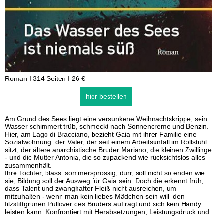
Roman I 314 Seiten I 26 €
hier bestellen
Am Grund des Sees liegt eine versunkene Weihnachtskrippe, sein
Wasser schimmert trüb, schmeckt nach Sonnencreme und Benzin.
Hier, am Lago di Bracciano, bezieht Gaia mit ihrer Familie eine
Sozialwohnung: der Vater, der seit einem Arbeitsunfall im Rollstuhl
sitzt, der ältere anarchistische Bruder Mariano, die kleinen Zwillinge
- und die Mutter Antonia, die so zupackend wie rücksichtslos alles
zusammenhält.
Ihre Tochter, blass, sommersprossig, dürr, soll nicht so enden wie
sie, Bildung soll der Ausweg für Gaia sein. Doch die erkennt früh,
dass Talent und zwanghafter Fleiß nicht ausreichen, um
mitzuhalten - wenn man kein liebes Mädchen sein will, den
filzstiftgrünen Pullover des Bruders aufträgt und sich kein Handy
leisten kann. Konfrontiert mit Herabsetzungen, Leistungsdruck und