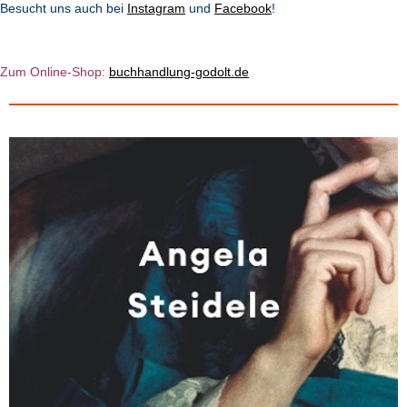
Besucht uns auch bei
Instagram
und
Facebook
!
Zum Online-Shop:
b
u
chhandlung-godolt.de