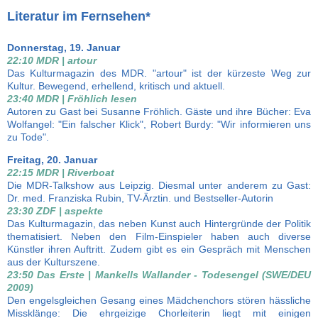
Literatur im Fernsehen*
Donnerstag, 19. Januar
22:10 MDR | artour
Das Kulturmagazin des MDR. "artour" ist der kürzeste Weg zur
Kultur. Bewegend, erhellend, kritisch und aktuell.
23:40 MDR | Fröhlich lesen
Autoren zu Gast bei Susanne Fröhlich. Gäste und ihre Bücher: Eva
Wolfangel: "Ein falscher Klick", Robert Burdy: "Wir informieren uns
zu Tode".
Freitag, 20. Januar
22:15 MDR | Riverboat
Die MDR-Talkshow aus Leipzig. Diesmal unter anderem zu Gast:
Dr. med. Franziska Rubin, TV-Ärztin. und Bestseller-Autorin
23:30 ZDF | aspekte
Das Kulturmagazin, das neben Kunst auch Hintergründe der Politik
thematisiert. Neben den Film-Einspieler haben auch diverse
Künstler ihren Auftritt. Zudem gibt es ein Gespräch mit Menschen
aus der Kulturszene.
23:50 Das Erste | Mankells Wallander - Todesengel (SWE/DEU
2009)
Den engelsgleichen Gesang eines Mädchenchors stören hässliche
Missklänge: Die ehrgeizige Chorleiterin liegt mit einigen