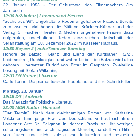
22. Januar 1953 - Der Geburtstag des Filmemachers Jim
Jarmusch.
12:00 hr2-kultur | Literaturland Hessen
"Sechs aus 98". Ungehaltene Reden ungehaltener Frauen. Bereits
zum zweiten Mal haben die Stiftung Brückner-Kühner und der
Verlag S. Fischer Theater & Medien ungehaltene Frauen dazu
aufgerufen, ungehaltene Reden einzureichen. Mitschnitt der
Veranstaltung am 10. Dezember 2022 im Kasseler Rathaus.
12:30 Bayern 2 | radioTexte am Sonntag
Honoré de Balzac: "Glanz und Elend der Kurtisanen" (2/2).
Leidenschaft, Ruchlosigkeit und wahre Liebe - bei Balzac wird alles
geboten. Übersetzer Rudolf von Bitter im Gespräch. Zweiteilige
Lesung mit Stefan Wilkening.
22:03 Dlf Kultur | Literatur
Caffè Torino. Die piemontesische Hauptstadt und ihre Schriftsteller.
Montag, 23. Januar
19:15 Dlf | Andruck
Das Magazin für Politische Literatur.
22:00 MDR Kultur | Hörspiel
"Der Termin". Nach dem gleichnamigen Roman von Katharina
Volckmer. Eine junge Frau aus Deutschland vertraut sich ihrem
Londoner Arzt Dr. Seligman in dessen Praxis an. Ihr witziger,
schonungsloser und auch tragischer Monolog handelt von Hitler,
von Juden und nicht zuletzt von kulturellen und sexuellen