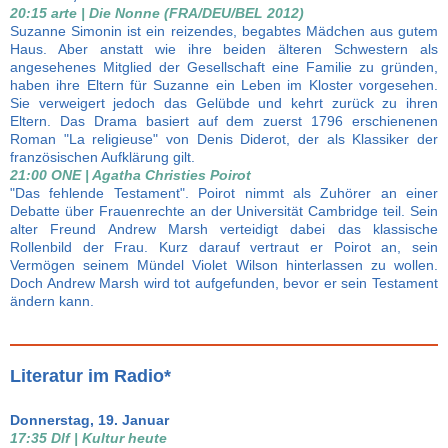
20:15 arte | Die Nonne (FRA/DEU/BEL 2012)
Suzanne Simonin ist ein reizendes, begabtes Mädchen aus gutem
Haus. Aber anstatt wie ihre beiden älteren Schwestern als
angesehenes Mitglied der Gesellschaft eine Familie zu gründen,
haben ihre Eltern für Suzanne ein Leben im Kloster vorgesehen.
Sie verweigert jedoch das Gelübde und kehrt zurück zu ihren
Eltern. Das Drama basiert auf dem zuerst 1796 erschienenen
Roman "La religieuse" von Denis Diderot, der als Klassiker der
französischen Aufklärung gilt.
21:00 ONE | Agatha Christies Poirot
"Das fehlende Testament". Poirot nimmt als Zuhörer an einer
Debatte über Frauenrechte an der Universität Cambridge teil. Sein
alter Freund Andrew Marsh verteidigt dabei das klassische
Rollenbild der Frau. Kurz darauf vertraut er Poirot an, sein
Vermögen seinem Mündel Violet Wilson hinterlassen zu wollen.
Doch Andrew Marsh wird tot aufgefunden, bevor er sein Testament
ändern kann.
Literatur im Radio*
Donnerstag, 19. Januar
17:35 Dlf | Kultur heute