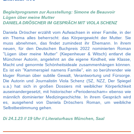
Begleitprogramm zur Ausstellung: Simone de Beauvoir
Lügen über meine Mutter
DANIELA DRÖSCHER IM GESPRÄCH MIT VIOLA SCHENZ
Daniela Dröscher erzählt vom Aufwachsen in einer Familie, in der
ein Thema alles beherrscht: das Körpergewicht der Mutter. Sie
muss abnehmen, das findet zumindest ihr Ehemann. In ihrem
neuen, für den Deutschen Buchpreis 2022 nominierten Roman
"Lügen über meine Mutter" (Kiepenheuer & Witsch) entlarvt die
Münchner Autorin, angelehnt an die eigene Kindheit, wie Klasse,
Macht und genormte Schönheitsideale zusammenhängen können.
Es ist ein "Kammerspiel namens Familie", ein so berührender wie
kluger Roman über subtile Gewalt, Verantwortung und Fürsorge.
Die Autorin und Journalistin Viola Schenz (SZ, NZZ, Der Spiegel
u.a.) hat sich in großen Dossiers mit weiblicher Körperlichkeit
auseinandergesetzt, mit historischer »Periodenscham« ebenso wie
männlich dominierter Medizingeschichte. In ihrem Gespräch wird
es, ausgehend von Daniela Dröschers Roman, um weibliche
Selbstbestimmung gehen.
Di 24.1.23 // 19 Uhr // Literaturhaus München, Saal