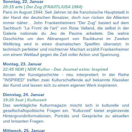
Sonntag, 22. Januar
20:15 arte | Der Zug (FRA/ITL/USA 1964)
Paris im August 1944: Seit Jahren ist die französische Hauptstadt in
der Hand der deutschen Besatzer, doch nun rücken die Alliierten
immer näher… John Frankenheimers "Der Zug" basiert auf dem
Sachbuch "Le Front de l'art" von Rose Valland, die selbst in der
Galerie nationale du Jeu de Paume arbeitete. Die wahre
Geschichte um den Abtransport von Raubkunst im Zweiten
Weltkrieg wird in einen dramatischen Spielfilm übersetzt. In
technisch perfekter und nüchterner Machart erzählt Frankenheimer
von einem Wettlauf gegen die Zeit voller Action und Spannung.
Montag, 23. Januar
22:45 NDR | NDR Kultur - Das Journal extra: Inspired
Ikonen der Kunstgeschichte - neu interpretiert: In der Reihe
"INSPIRED" treffen zwei Kulturschaffende auf bekannte Klassiker
der Kunst und lassen sich zu einem eigenen Werk inspirieren.
Dienstag, 24. Januar
19:20 3sat | Kulturzeit
Das werktägliche Kulturmagazin mischt sich in kulturelle und
gesellschaftspolitische Fragen ein. "Kulturzeit" bietet ergänzende
Hintergrundinformationen, Porträts und Gespräche zu aktuellen
und brisanten Fragen.
Mittwoch, 25. Januar