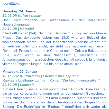
Identitäten.
Dienstag, 24. Januar
10:05 Dlf Kultur | Lesart
Das Literaturmagazin mit Rezensionen zu den literarischen
Neuerscheinungen.
20:10 Dlf | Hörspiel
"Die Entflohene" (3/4). Nach dem Roman "La Fugitive" von Marcel
Proust. Das dekadente Leben um 1910 wird am Beispiel des
wohlhabenden Marcel und der lebensfrohen Albertine vorgeführt.
Er liebt sie voller Eifersucht, sie stirbt überraschend nach einem
Reitunfall. Proust ist aber kein Chronist seiner Zeit wie Balzac oder
Zola, auch wenn er den Nationalismus, Klassismus und
Antisemitismus der französischen Gesellschaft spiegelt. Er umkreist
vielmehr Fragestellungen, die bis heute aktuell sind…
Mittwoch, 25. Januar
19:15 SR2 KulturRadio | Literatur im Gespräch
Raphaela Edelbauer zu ihrem Roman "Die Inkommensurablen".
20:30 Dlf | Lesezeit
Kim de l'Horizon liest aus und spricht über "Blutbuch". Eine Lektüre,
die an der Körperwahrnehmung und an den eigenen Gewissheiten
rüttelt. Ausgezeichnet 2022 mit dem Deutschen Buchpreis und dem
Schweizer Buchpreis sowie dem Literaturpreis der Jürgen Ponto-
Stiftung. Die Erzählfigur in "Blutbuch" identifiziert sich weder als