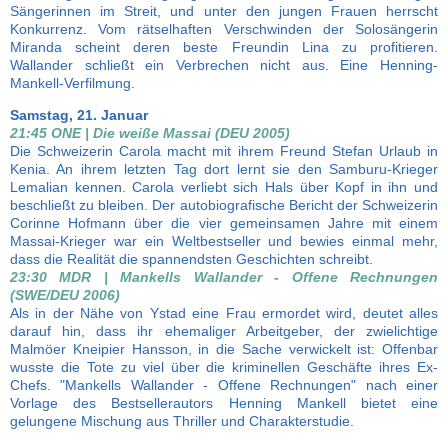
Sängerinnen im Streit, und unter den jungen Frauen herrscht
Konkurrenz. Vom rätselhaften Verschwinden der Solosängerin
Miranda scheint deren beste Freundin Lina zu profitieren.
Wallander schließt ein Verbrechen nicht aus. Eine Henning-
Mankell-Verfilmung.
Samstag, 21. Januar
21:45 ONE | Die weiße Massai (DEU 2005)
Die Schweizerin Carola macht mit ihrem Freund Stefan Urlaub in
Kenia. An ihrem letzten Tag dort lernt sie den Samburu-Krieger
Lemalian kennen. Carola verliebt sich Hals über Kopf in ihn und
beschließt zu bleiben. Der autobiografische Bericht der Schweizerin
Corinne Hofmann über die vier gemeinsamen Jahre mit einem
Massai-Krieger war ein Weltbestseller und bewies einmal mehr,
dass die Realität die spannendsten Geschichten schreibt.
23:30 MDR | Mankells Wallander - Offene Rechnungen
(SWE/DEU 2006)
Als in der Nähe von Ystad eine Frau ermordet wird, deutet alles
darauf hin, dass ihr ehemaliger Arbeitgeber, der zwielichtige
Malmöer Kneipier Hansson, in die Sache verwickelt ist: Offenbar
wusste die Tote zu viel über die kriminellen Geschäfte ihres Ex-
Chefs. "Mankells Wallander - Offene Rechnungen" nach einer
Vorlage des Bestsellerautors Henning Mankell bietet eine
gelungene Mischung aus Thriller und Charakterstudie.