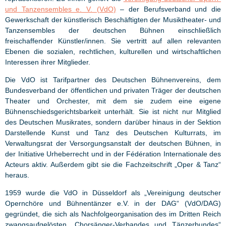
und Tanzensembles e. V. (VdO)
– der Berufsverband und die
Gewerkschaft der künstlerisch Beschäftigten der Musiktheater- und
Tanzensembles der deutschen Bühnen einschließlich
freischaffender Künstler/innen. Sie vertritt auf allen relevanten
Ebenen die sozialen, rechtlichen, kulturellen und wirtschaftlichen
Interessen ihrer Mitglieder.
Die VdO ist Tarifpartner des Deutschen Bühnenvereins, dem
Bundesverband der öffentlichen und privaten Träger der deutschen
Theater und Orchester, mit dem sie zudem eine eigene
Bühnenschiedsgerichtsbarkeit unterhält. Sie ist nicht nur Mitglied
des Deutschen Musikrates, sondern darüber hinaus in der Sektion
Darstellende Kunst und Tanz des Deutschen Kulturrats, im
Verwaltungsrat der Versorgungsanstalt der deutschen Bühnen, in
der Initiative Urheberrecht und in der Fédération Internationale des
Acteurs aktiv. Außerdem gibt sie die Fachzeitschrift „Oper & Tanz“
heraus.
1959 wurde die VdO in Düsseldorf als „Vereinigung deutscher
Opernchöre und Bühnentänzer e.V. in der DAG“ (VdO/DAG)
gegründet, die sich als Nachfolgeorganisation des im Dritten Reich
zwangsaufgelösten „Chorsänger-Verbandes und Tänzerbundes“