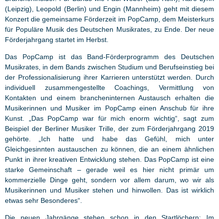
(Leipzig), Leopold (Berlin) und Engin (Mannheim) geht mit diesem
Konzert die gemeinsame Förderzeit im PopCamp, dem Meisterkurs
für Populäre Musik des Deutschen Musikrates, zu Ende. Der neue
Förderjahrgang startet im Herbst.
Das PopCamp ist das Band-Förderprogramm des Deutschen
Musikrates, in dem Bands zwischen Studium und Berufseinstieg bei
der Professionalisierung ihrer Karrieren unterstützt werden. Durch
individuell zusammengestellte Coachings, Vermittlung von
Kontakten und einem brancheninternen Austausch erhalten die
Musikerinnen und Musiker im PopCamp einen Anschub für ihre
Kunst. „Das PopCamp war für mich enorm wichtig“, sagt zum
Beispiel der Berliner Musiker Trille, der zum Förderjahrgang 2019
gehörte. „Ich hatte und habe das Gefühl, mich unter
Gleichgesinnten austauschen zu können, die an einem ähnlichen
Punkt in ihrer kreativen Entwicklung stehen. Das PopCamp ist eine
starke Gemeinschaft – gerade weil es hier nicht primär um
kommerzielle Dinge geht, sondern vor allem darum, wo wir als
Musikerinnen und Musiker stehen und hinwollen. Das ist wirklich
etwas sehr Besonderes“.
Die neuen Jahrgänge stehen schon in den Startlöchern: Im