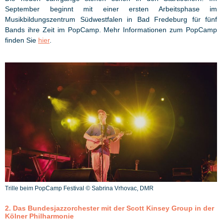
September beginnt mit einer ersten Arbeitsphase im
Musikbildungszentrum Südwestfalen in Bad Fredeburg für fünf
Bands ihre Zeit im PopCamp. Mehr Informationen zum PopCamp
finden Sie
hier
.
Trille beim PopCamp Festival © Sabrina Vrhovac, DMR
2. Das Bundesjazzorchester mit der Scott Kinsey Group in der
Kölner Philharmonie