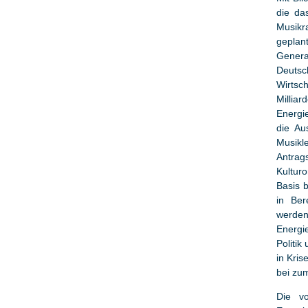
die da
Musikr
geplan
Genera
Deut
Wirtsch
Millia
Energie
die Au
Musik
Antrag
Kultur
Basis 
in Ber
werden
Energi
Politik
in Kri
bei zum
Die vo