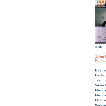
© DMR
3. Am 
Kompon
Das ne
Deutsc
Titel 
Veränd
Maing
Mainga
Blick s
Wahrne