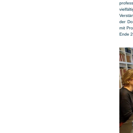
profes
vielfä
Verstän
der Do
mit Pr
Ende 