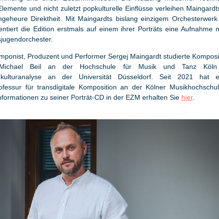
lemente und nicht zuletzt popkulturelle Einflüsse verleihen Maingard
ngeheure Direktheit. Mit Maingardts bislang einzigem Orchesterwerk
ntiert die Edition erstmals auf einem ihrer Porträts eine Aufnahme 
jugendorchester.
mponist, Produzent und Performer Sergej Maingardt studierte Komposit
 Michael Beil an der Hochschule für Musik und Tanz Köln
kulturanalyse an der Universität Düsseldorf. Seit 2021 hat 
ofessur für transdigitale Komposition an der Kölner Musikhochschul
nformationen zu seiner Porträt-CD in der EZM erhalten Sie
hier
.