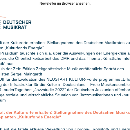
Newsletter im Browser ansehen.
falt der Kulturorte erhalten: Stellungnahme des Deutschen Musikrates z
en „Kulturfonds Energie“
Präsidium tauschte sich u.a. über die Auswirkungen der Energiekrise a
ben, die Öffentlichkeitsarbeit des DMR und das Thema „Künstliche Intel
ik“ aus
ls der Zeit: Edition Zeitgenössische Musik veröffentlicht Porträt des
sten Sergej Maingardt
-Off für die Evaluation des NEUSTART KULTUR-Förderprogramms „Erha
 der Infrastruktur für die Kultur in Deutschland – Freie Musikensemble
LouderTogether: „Jazzstudie 2022“ der Deutschen Jazzunion offenbar
ige soziale und wirtschaftliche Situation von Jazzmusikerinnen und -mu
sum
lfalt der Kulturorte erhalten: Stellungnahme des Deutschen Musikr
planten „Kulturfonds Energie“
ck auf die fatale aktuelle Verkettung von Corona-, Rohstoff- und Energ