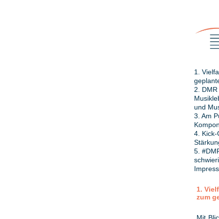
1. Viel
geplant
2. DMR 
Musikle
und Mus
3. Am Pu
Komponi
4. Kick
Stärkung
5. #DMR
schwier
Impres
1. Vie
zum ge
Mit Bli