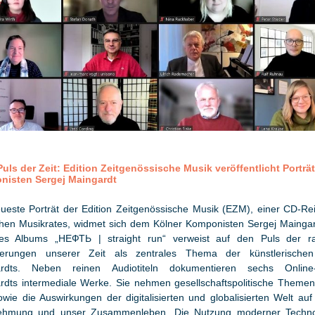
Puls der Zeit: Edition Zeitgenössische Musik veröffentlicht Porträ
isten Sergej Maingardt
ueste Porträt der Edition Zeitgenössische Musik (EZM), einer CD-Re
hen Musikrates, widmet sich dem Kölner Komponisten Sergej Maingar
des Albums „НЕФТЬ | straight run“ verweist auf den Puls der r
erungen unserer Zeit als zentrales Thema der künstlerischen
ardts. Neben reinen Audiotiteln dokumentieren sechs Online-
rdts intermediale Werke. Sie nehmen gesellschaftspolitische Themen
owie die Auswirkungen der digitalisierten und globalisierten Welt au
hmung und unser Zusammenleben. Die Nutzung moderner Techno