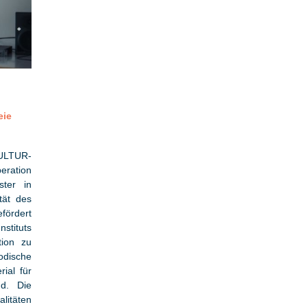
eie
KULTUR-
eration
ter in
tät des
fördert
stituts
tion zu
odische
ial für
nd. Die
litäten