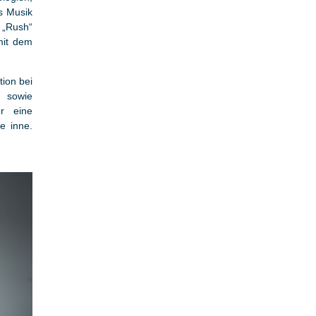
ts Musik
 „Rush“
mit dem
ion bei
 sowie
er eine
e inne.