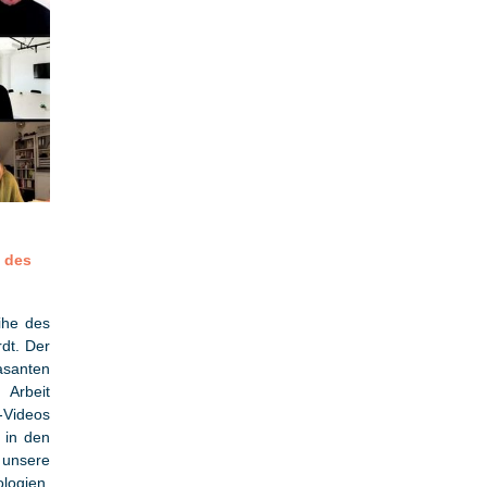
t des
ihe des
dt. Der
asanten
 Arbeit
Videos
 in den
f unsere
logien,