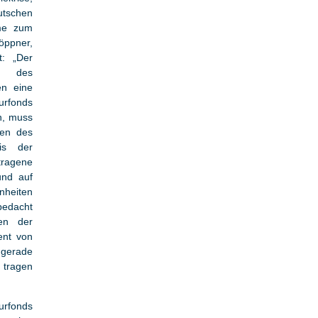
utschen
hme zum
öppner,
t: „Der
n des
ten eine
urfonds
nn, muss
ten des
is der
tragene
und auf
nheiten
bedacht
ten der
ent von
e gerade
 tragen
urfonds