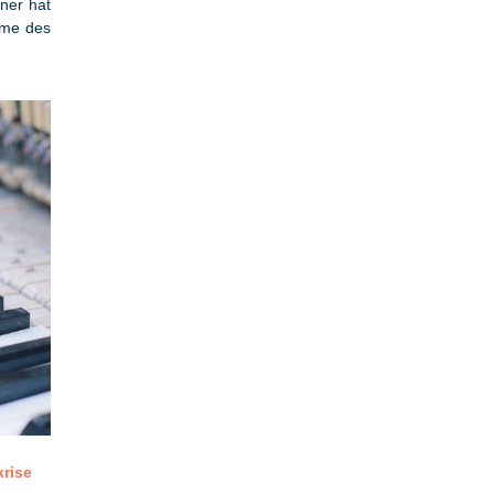
pner hat
hme des
krise