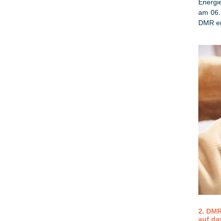
Energi
am 06.
DMR er
2. DMR
auf da