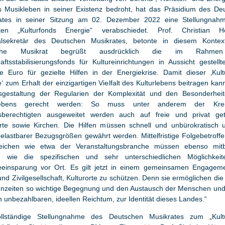
s Musikleben in seiner Existenz bedroht, hat das Präsidium des De
ates in seiner Sitzung am 02. Dezember 2022 eine Stellungna
ten „Kulturfonds Energie“ verabschiedet. Prof. Christian H
lsekretär des Deutschen Musikrates, betonte in diesem Kontex
sche Musikrat begrüßt ausdrücklich die im Rahme
aftsstabilisierungsfonds für Kultureinrichtungen in Aussicht gestell
rde Euro für gezielte Hilfen in der Energiekrise. Damit dieser ‚Kult
‘ zum Erhalt der einzigartigen Vielfalt des Kulturlebens beitragen ka
sgestaltung der Regularien der Komplexität und den Besonderhei
lebens gerecht werden: So muss unter anderem der Kre
sberechtigten ausgeweitet werden auch auf freie und privat ge
orte sowie Kirchen. Die Hilfen müssen schnell und unbürokratisch 
belastbarer Bezugsgrößen gewährt werden. Mittelfristige Folgebetroffe
eichen wie etwa der Veranstaltungsbranche müssen ebenso mit
 wie die spezifischen und sehr unterschiedlichen Möglichkei
eeinsparung vor Ort. Es gilt jetzt in einem gemeinsamen Engagem
 und Zivilgesellschaft, Kulturorte zu schützen. Denn sie ermöglichen di
senzeiten so wichtige Begegnung und den Austausch der Menschen und
 unbezahlbaren, ideellen Reichtum, zur Identität dieses Landes.“
llständige Stellungnahme des Deutschen Musikrates zum „Kult