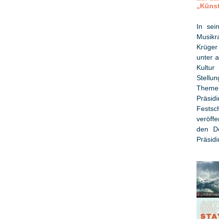
„Künst
In sei
Musikr
Krüger
unter 
Kultur
Stellu
Themen
Präsid
Fests
veröff
den De
Präsid