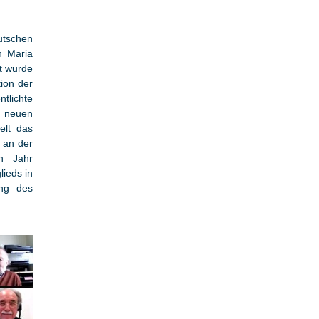
utschen
n Maria
t wurde
ion der
tlichte
n neuen
elt das
 an der
n Jahr
ieds in
ung des