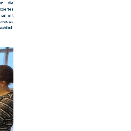
en, die
ziertes
 nun mit
erviews
chtlich