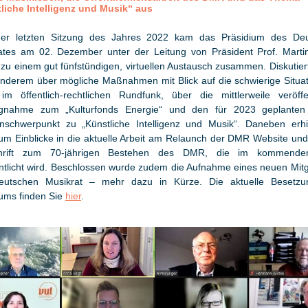
liche Intelligenz und Musik“ aus
ner letzten Sitzung des Jahres 2022 kam das Präsidium des De
ates am 02. Dezember unter der Leitung von Präsident Prof. Marti
 zu einem gut fünfstündigen, virtuellen Austausch zusammen. Diskutier
anderem über mögliche Maßnahmen mit Blick auf die schwierige Situat
 im öffentlich-rechtlichen Rundfunk, über die mittlerweile veröffen
ngnahme zum „Kulturfonds Energie“ und den für 2023 geplante
schwerpunkt zu „Künstliche Intelligenz und Musik“. Daneben erhi
ium Einblicke in die aktuelle Arbeit am Relaunch der DMR Website und
chrift zum 70-jährigen Bestehen des DMR, die im kommende
entlicht wird. Beschlossen wurde zudem die Aufnahme eines neuen Mitgl
utschen Musikrat – mehr dazu in Kürze. Die aktuelle Besetz
iums finden Sie
hier
.