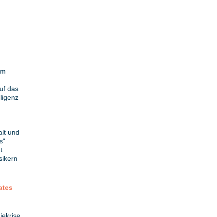
um
uf das
ligenz
lt und
s“
t
sikern
ates
iekrise,