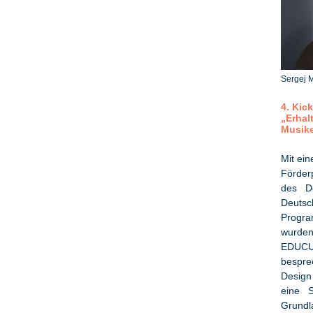
Sergej 
4. Kic
„Erhal
Musik
Mit ei
Förder
des D
Deutsc
Progra
wurden
EDUCUL
bespre
Design
eine S
Grundl