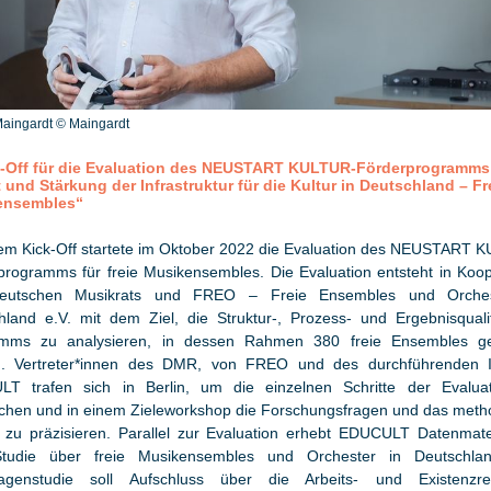
Maingardt © Maingardt
k-Off für die Evaluation des NEUSTART KULTUR-Förderprogramms
t und Stärkung der Infrastruktur für die Kultur in Deutschland – Fr
ensembles“
nem Kick-Off startete im Oktober 2022 die Evaluation des NEUSTART 
programms für freie Musikensembles. Die Evaluation entsteht in Koop
eutschen Musikrats und FREO – Freie Ensembles und Orches
hland e.V. mit dem Ziel, die Struktur-, Prozess- und Ergebnisquali
mms zu analysieren, in dessen Rahmen 380 freie Ensembles ge
. Vertreter*innen des DMR, von FREO und des durchführenden In
T trafen sich in Berlin, um die einzelnen Schritte der Evalua
chen und in einem Zieleworkshop die Forschungsfragen und das meth
 zu präzisieren. Parallel zur Evaluation erhebt EDUCULT Datenmater
tudie über freie Musikensembles und Orchester in Deutschla
agenstudie soll Aufschluss über die Arbeits- und Existenzrea