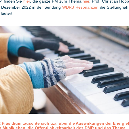
e“ finden Sie
hier
, die ganze PM zum Thema
hier
. Prof. Christian Höp
 Dezember 2022 in der Sendung
WDR3 Resonanzen
die Stellungna
läutert.
 Präsidium tauschte sich u.a. über die Auswirkungen der Energie
s Musikleben, die Öffentlichkeitsarbeit des DMR und das Thema