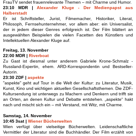
FrauTV sendet frauenrelevante Themen – mit Charme und Humor.
23:10 MDR |
Alexander Kluge - Der Medienpapst aus
Halberstadt
Er ist Schriftsteller, Jurist, Filmemacher, Historiker, Literat,
Philosoph, Fernsehunternehmer, vor allem aber: ein Universalist,
der in jedem dieser Genres erfolgreich ist. Der Film blättert an
ausgewählten Beispielen die vielen Facetten des Künstlers und
Intellektuellen Alexander Kluge auf.
Freitag, 13. November
22:00 MDR |
Riverboat
Zu Gast ist diesmal unter anderem Gabriele Krone-Schmalz -
Russland-Expertin, ehem. ARD-Korrespondentin und Bestseller-
Autorin.
23:30 ZDF |
aspekte
"aspekte" geht auf Tour in die Welt der Kultur: zu Literatur, Musik,
Kunst, Kino und wichtigen aktuellen Gesellschaftsthemen. Die ZDF-
Kultursendung ist unterwegs zu Machern und Denkern und trifft sie
an Orten, an denen Kultur und Debatte entstehen. „aspekte“ hakt
nach und mischt sich ein – mit Verstand, mit Witz, mit Charme.
Samstag, 14. November
10:45 3sat |
Wiener Bücherwelten
Wien verfügt über vielseitige Bücherwelten. Leidenschaftliche
Vermittler der Literatur sind die Buchhändler. Der Film erzählt von