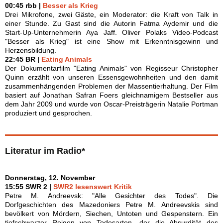
00:45 rbb |
Besser als Krieg
Drei Mikrofone, zwei Gäste, ein Moderator: die Kraft von Talk in
einer Stunde. Zu Gast sind die Autorin Fatma Aydemir und die
Start-Up-Unternehmerin Aya Jaff. Oliver Polaks Video-Podcast
"Besser als Krieg" ist eine Show mit Erkenntnisgewinn und
Herzensbildung.
22:45 BR |
Eating Animals
Der Dokumentarfilm "Eating Animals" von Regisseur Christopher
Quinn erzählt von unseren Essensgewohnheiten und den damit
zusammenhängenden Problemen der Massentierhaltung. Der Film
basiert auf Jonathan Safran Foers gleichnamigem Bestseller aus
dem Jahr 2009 und wurde von Oscar-Preisträgerin Natalie Portman
produziert und gesprochen.
Literatur im Radio*
Donnerstag, 12. November
15:55 SWR 2 |
SWR2 lesenswert Kritik
Petre M. Andreevsk: "Alle Gesichter des Todes". Die
Dorfgeschichten des Mazedoniers Petre M. Andreevskis sind
bevölkert von Mördern, Siechen, Untoten und Gespenstern. Ein
tiefschwarzer Reigen von Todesarten, der die Absurdität des