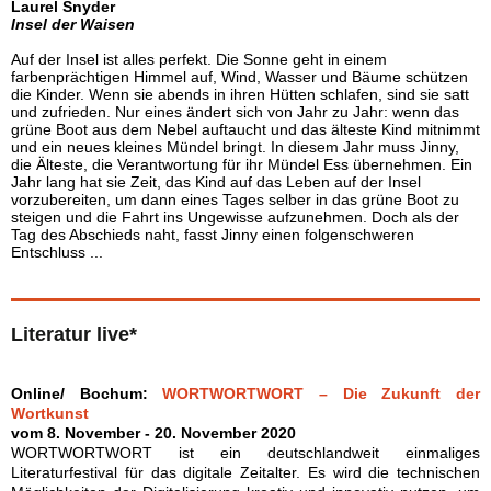
Laurel Snyder
Insel der Waisen
Auf der Insel ist alles perfekt. Die Sonne geht in einem
farbenprächtigen Himmel auf, Wind, Wasser und Bäume schützen
die Kinder. Wenn sie abends in ihren Hütten schlafen, sind sie satt
und zufrieden. Nur eines ändert sich von Jahr zu Jahr: wenn das
grüne Boot aus dem Nebel auftaucht und das älteste Kind mitnimmt
und ein neues kleines Mündel bringt. In diesem Jahr muss Jinny,
die Älteste, die Verantwortung für ihr Mündel Ess übernehmen. Ein
Jahr lang hat sie Zeit, das Kind auf das Leben auf der Insel
vorzubereiten, um dann eines Tages selber in das grüne Boot zu
steigen und die Fahrt ins Ungewisse aufzunehmen. Doch als der
Tag des Abschieds naht, fasst Jinny einen folgenschweren
Entschluss ...
Literatur live*
Online/ Bochum:
WORTWORTWORT – Die Zukunft der
Wortkunst
vom 8. November - 20. November 2020
WORTWORTWORT ist ein deutschlandweit einmaliges
Literaturfestival für das digitale Zeitalter. Es wird die technischen