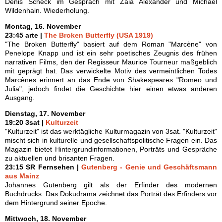
Denis Scheck im Gespräch mit Zaia Alexander und Michael
Wildenhain. Wiederholung.
Montag, 16. November
23:45 arte |
The Broken Butterfly (USA 1919)
"The Broken Butterfly" basiert auf dem Roman "Marcène" von
Penelope Knapp und ist ein sehr poetisches Zeugnis des frühen
narrativen Films, den der Regisseur Maurice Tourneur maßgeblich
mit geprägt hat. Das verwickelte Motiv des vermeintlichen Todes
Marcènes erinnert an das Ende von Shakespeares "Romeo und
Julia", jedoch findet die Geschichte hier einen etwas anderen
Ausgang.
Dienstag, 17. November
19:20 3sat |
Kulturzeit
"Kulturzeit" ist das werktägliche Kulturmagazin von 3sat. "Kulturzeit"
mischt sich in kulturelle und gesellschaftspolitische Fragen ein. Das
Magazin bietet Hintergrundinformationen, Porträts und Gespräche
zu aktuellen und brisanten Fragen.
23:15 SR Fernsehen |
Gutenberg - Genie und Geschäftsmann
aus Mainz
Johannes Gutenberg gilt als der Erfinder des modernen
Buchdrucks. Das Dokudrama zeichnet das Porträt des Erfinders vor
dem Hintergrund seiner Epoche.
Mittwoch, 18. November