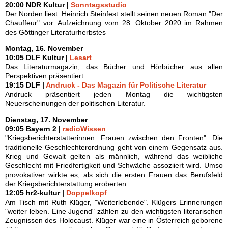
20:00 NDR Kultur |
Sonntagsstudio
Der Norden liest. Heinrich Steinfest stellt seinen neuen Roman "Der
Chauffeur" vor. Aufzeichnung vom 28. Oktober 2020 im Rahmen
des Göttinger Literaturherbstes
Montag, 16. November
10:05 DLF Kultur |
Lesart
Das Literaturmagazin, das Bücher und Hörbücher aus allen
Perspektiven präsentiert.
19:15 DLF |
Andruck - Das Magazin für Politische Literatur
Andruck präsentiert jeden Montag die wichtigsten
Neuerscheinungen der politischen Literatur.
Dienstag, 17. November
09:05 Bayern 2 |
radioWissen
"Kriegsberichterstatterinnen. Frauen zwischen den Fronten". Die
traditionelle Geschlechterordnung geht von einem Gegensatz aus.
Krieg und Gewalt gelten als männlich, während das weibliche
Geschlecht mit Friedfertigkeit und Schwäche assoziiert wird. Umso
provokativer wirkte es, als sich die ersten Frauen das Berufsfeld
der Kriegsberichterstattung eroberten.
12:05 hr2-kultur |
Doppelkopf
Am Tisch mit Ruth Klüger, "Weiterlebende". Klügers Erinnerungen
"weiter leben. Eine Jugend" zählen zu den wichtigsten literarischen
Zeugnissen des Holocaust. Klüger war eine in Österreich geborene