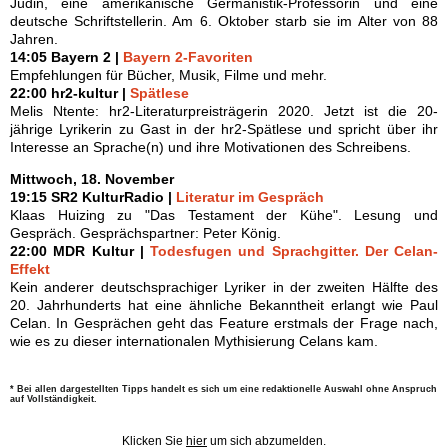
Jüdin, eine amerikanische Germanistik-Professorin und eine
deutsche Schriftstellerin. Am 6. Oktober starb sie im Alter von 88
Jahren.
14:05 Bayern 2 |
Bayern 2-Favoriten
Empfehlungen für Bücher, Musik, Filme und mehr.
22:00 hr2-kultur |
Spätlese
Melis Ntente: hr2-Literaturpreisträgerin 2020. Jetzt ist die 20-
jährige Lyrikerin zu Gast in der hr2-Spätlese und spricht über ihr
Interesse an Sprache(n) und ihre Motivationen des Schreibens.
Mittwoch, 18. November
19:15 SR2 KulturRadio |
Literatur im Gespräch
Klaas Huizing zu "Das Testament der Kühe". Lesung und
Gespräch. Gesprächspartner: Peter König.
22:00 MDR Kultur |
Todesfugen und Sprachgitter. Der Celan-
Effekt
Kein anderer deutschsprachiger Lyriker in der zweiten Hälfte des
20. Jahrhunderts hat eine ähnliche Bekanntheit erlangt wie Paul
Celan. In Gesprächen geht das Feature erstmals der Frage nach,
wie es zu dieser internationalen Mythisierung Celans kam.
* Bei allen dargestellten Tipps handelt es sich um eine redaktionelle Auswahl ohne Anspruch
auf Vollständigkeit.
Klicken Sie
hier
um sich abzumelden.