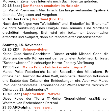
Motiven, in Zeiten des Internets noch Buchläden zu gründen.
20:15 3sat |
Der Mensch erscheint im Holozän
Ein Visual Poem nach Max Frisch. Ein lange verkanntes Spätwerk
über das Vergessen und Vergehen.
23:40 Das Erste |
Brandmal (D 2015)
Nach den Erfolgen von "Wolfsfährte" und "Blutadler" ist "Brandmal"
die dritte Verfilmung eines Craig-Russell-Romans. Eine Mordserie
erschüttert Hamburg: Erst wird ein bekannter Liedermacher
ermordet und skalpiert, dann ein renommierter Wissenschaftler.
Sonntag, 15. November
02:20 ZDF |
Schneewitchen
Keine Gute-Nacht-Geschichte: Düster erzählt Michael Cohn die
Story um die eitle Königin und den vergifteten Apfel neu. Er bietet
"Schneewittchen" in schauriger Horror-Fantasy-Verfilmung.
11:55 3sat |
Marco Polo - Entdecker oder Lügner?
Marco Polos Reisebericht ist ein Bestseller des Mittelalters. Er
öffnete den Horizont der Alten Welt, inspirierte Christoph Kolumbus
und läutete das Zeitalter der Entdeckungen ein. Aber war Marco
Polo, der berühmteste Fernreisende der Weltgeschichte, wirklich im
China des 13. Jahrhunderts?
12:40 3sat |
Superhelden: Parzival
Diese Folge der "Terra X"-Reihe "Superhelden" erzählt von
Wolfram von Eschenbachs Parzival.
23:30 ARD-alpha |
lesenswert