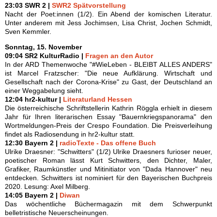
23:03 SWR 2 |
SWR2 Spätvorstellung
Nacht der Poet:innen (1/2). Ein Abend der komischen Literatur.
Unter anderem mit Jess Jochimsen, Lisa Christ, Jochen Schmidt,
Sven Kemmler.
Sonntag, 15. November
09:04 SR2 KulturRadio |
Fragen an den Autor
In der ARD Themenwoche "#WieLeben - BLEIBT ALLES ANDERS"
ist Marcel Fratzscher: "Die neue Aufklärung. Wirtschaft und
Gesellschaft nach der Corona-Krise" zu Gast, der Deutschland an
einer Weggabelung sieht.
12:04 hr2-kultur |
Literaturland Hessen
Die österreichische Schriftstellerin Kathrin Röggla erhielt in diesem
Jahr für Ihren literarischen Essay "Bauernkriegspanorama" den
Wortmeldungen-Preis der Crespo Foundation. Die Preisverleihung
findet als Radiosendung in hr2-kultur statt.
12:30 Bayern 2 |
radioTexte - Das offene Buch
Ulrike Draesner: "Schwitters" (1/2) Ulrike Draesners furioser neuer,
poetischer Roman lässt Kurt Schwitters, den Dichter, Maler,
Grafiker, Raumkünstler und Mitinitiator von "Dada Hannover" neu
entdecken. Schwitters ist nominiert für den Bayerischen Buchpreis
2020. Lesung: Axel Milberg.
14:05 Bayern 2 |
Diwan
Das wöchentliche Büchermagazin mit dem Schwerpunkt
belletristische Neuerscheinungen.