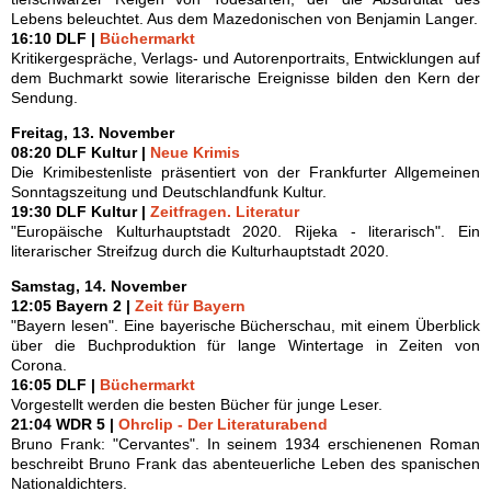
Lebens beleuchtet. Aus dem Mazedonischen von Benjamin Langer.
16:10 DLF |
Büchermarkt
Kritikergespräche, Verlags- und Autorenportraits, Entwicklungen auf
dem Buchmarkt sowie literarische Ereignisse bilden den Kern der
Sendung.
Freitag, 13. November
08:20 DLF Kultur |
Neue Krimis
Die Krimibestenliste präsentiert von der Frankfurter Allgemeinen
Sonntagszeitung und Deutschlandfunk Kultur.
19:30 DLF Kultur |
Zeitfragen. Literatur
"Europäische Kulturhauptstadt 2020. Rijeka - literarisch". Ein
literarischer Streifzug durch die Kulturhauptstadt 2020.
Samstag, 14. November
12:05 Bayern 2 |
Zeit für Bayern
"Bayern lesen". Eine bayerische Bücherschau, mit einem Überblick
über die Buchproduktion für lange Wintertage in Zeiten von
Corona.
16:05 DLF |
Büchermarkt
Vorgestellt werden die besten Bücher für junge Leser.
21:04 WDR 5 |
Ohrclip - Der Literaturabend
Bruno Frank: "Cervantes". In seinem 1934 erschienenen Roman
beschreibt Bruno Frank das abenteuerliche Leben des spanischen
Nationaldichters.