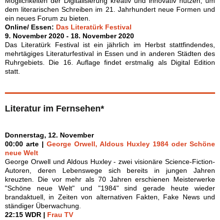
Möglichkeiten der Digitalisierung kreativ und innovativ nutzen, um
dem literarischen Schreiben im 21. Jahrhundert neue Formen und
ein neues Forum zu bieten.
Online/ Essen:
Das Literatürk Festival
9. November 2020 - 18. November 2020
Das Literatürk Festival ist ein jährlich im Herbst stattfindendes,
mehrtägiges Literaturfestival in Essen und in anderen Städten des
Ruhrgebiets. Die 16. Auflage findet erstmalig als Digital Edition
statt.
Literatur im Fernsehen*
Donnerstag, 12. November
00:00 arte |
George Orwell, Aldous Huxley 1984 oder Schöne
neue Welt
George Orwell und Aldous Huxley - zwei visionäre Science-Fiction-
Autoren, deren Lebenswege sich bereits in jungen Jahren
kreuzten. Die vor mehr als 70 Jahren erschienen Meisterwerke
"Schöne neue Welt" und "1984" sind gerade heute wieder
brandaktuell, in Zeiten von alternativen Fakten, Fake News und
ständiger Überwachung.
22:15 WDR |
Frau TV