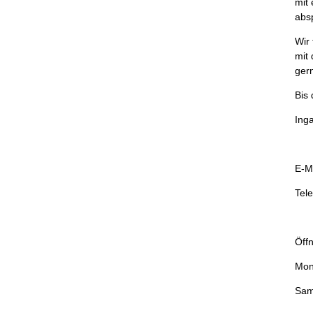
mit
abs
Wir
mit
gern
Bis 
Inga
E-M
Tel
Öff
Mont
Sam