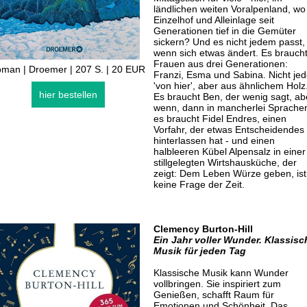
ländlichen weiten Voralpenland, wo
Einzelhof und Alleinlage seit
Generationen tief in die Gemüter
sickern? Und es nicht jedem passt,
wenn sich etwas ändert. Es brauch
Frauen aus drei Generationen:
man | Droemer | 207 S. | 20 EUR
Franzi, Esma und Sabina. Nicht je
'von hier', aber aus ähnlichem Holz
hier bestellen
Es braucht Ben, der wenig sagt, ab
wenn, dann in mancherlei Sprache
es braucht Fidel Endres, einen
Vorfahr, der etwas Entscheidendes
hinterlassen hat - und einen
halbleeren Kübel Alpensalz in einer
stillgelegten Wirtshausküche, der
zeigt: Dem Leben Würze geben, ist
keine Frage der Zeit.
Clemency Burton-Hill
Ein Jahr voller Wunder. Klassisc
Musik für jeden Tag
Klassische Musik kann Wunder
vollbringen. Sie inspiriert zum
Genießen, schafft Raum für
Emotionen und Schönheit. Das