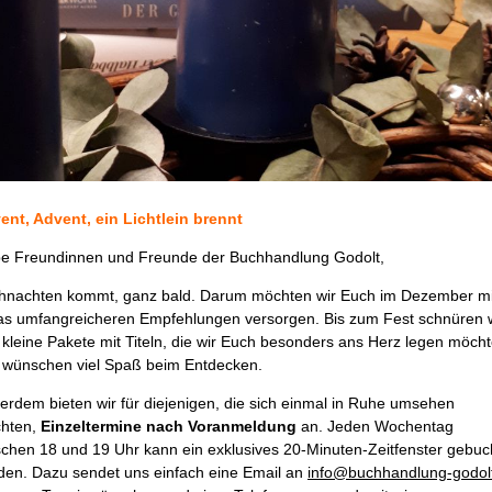
ent, Advent, ein Lichtlein brennt
be Freundinnen und Freunde der Buchhandlung Godolt,
hnachten kommt, ganz bald. Darum möchten wir Euch im Dezember mi
as umfangreicheren Empfehlungen versorgen. Bis zum Fest schnüren 
 kleine Pakete mit Titeln, die wir Euch besonders ans Herz legen möch
 wünschen viel Spaß beim Entdecken.
erdem bieten wir für diejenigen, die sich einmal in Ruhe umsehen
hten,
Einzeltermine nach Voranmeldung
an. Jeden Wochentag
schen 18 und 19 Uhr kann ein exklusives 20-Minuten-Zeitfenster gebuc
den. Dazu sendet uns einfach eine Email an
info@buchhandlung-godol