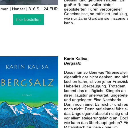
Bestimmung gefunden haben. Ein
großer Roman voller hinter
man | Hanser | 316 S. | 24 EUR
gepolsterten Türen verborgener
Geheimnisse, so raffiniert und klug,
wie nur Jane Gardam sie inszenier
hier bestellen
kann.
Karin Kalisa
Bergsalz
Dass man so klein wie "füreineallei
eigentlich gar nicht denken und nic
kochen kann, ist von jeher Franzis
Heberles Überzeugung. Trotzdem
kommt das mittägliche Klingeln an
ihrer Haustür unerwartet, ungebet
und ungelegen: Eine Nachbarin.
Dann noch eine. Es reicht - und rei
noch nicht. Denn auf einmal fühlt s
das Ungelegene absolut richtig und
vor allem steigerungsfähig an: Doc
wie kann das überhaupt gehen? Ei
Mittagstisch für viele - hier, im