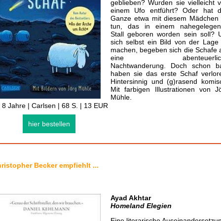
geblieben? Wurden sie vielleicht 
einem Ufo entführt? Oder hat 
Ganze etwa mit diesem Mädchen
tun, das in einem nahegelege
Stall geboren worden sein soll?
sich selbst ein Bild von der Lage
machen, begeben sich die Schafe 
eine abenteuerlic
Nachtwanderung. Doch schon b
haben sie das erste Schaf verlor
Hintersinnig und (g)rasend komis
Mit farbigen Illustrationen von J
Mühle.
 8 Jahre | Carlsen | 68 S. | 13 EUR
hier bestellen
ristopher Becker empfiehlt ...
Ayad Akhtar
Homeland Elegien
Eine literarische Auseinandersetzu