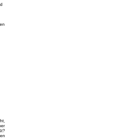
nd
.
gen
ht,
er
ßt?
ten