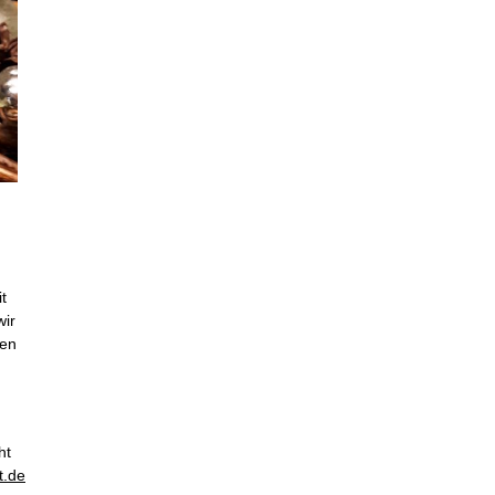
t
wir
ten
ht
t.de