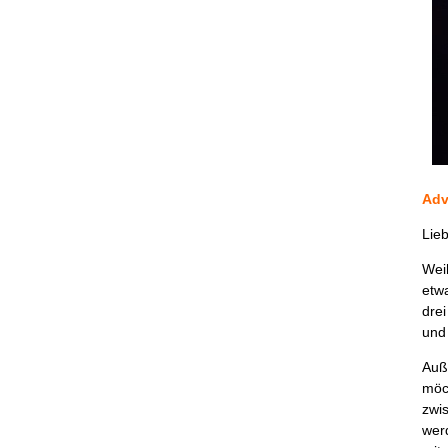
Adv
Lie
Wei
etw
drei
und
Auß
möc
zwi
wer