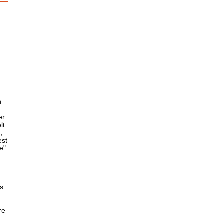
n
.
er
lt
,
est
e"
s
re