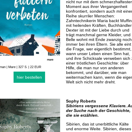
nicht nur mit dem schmerzhafteste
Moment aus ihrer Vergangenheit
konfrontiert, sondern auch mit eine
Reihe skurriler Menschen:
Zahntechnikerin Maria backt Muffin
mit heilenden Kräften, Buchhändler
Dexter ist mit der Liebe durch und
trägt manchmal gerne Kleider, und
Belle wohnt mit Ende zwanzig noch
immer bei ihren Eltern. Sie alle eint
die Frage, wer eigentlich bestimmt,
wann unser Leben einen Sinn hat,
und ihre Schicksale verweben sich 
einer tröstlichen Geschichte: über
an | Mare | 327 S. | 22 EUR
Hilfe, die man nur von anderen
bekommt, und darüber, wie man
hier bestellen
weitermachen kann, wenn die eige
Welt sich nicht mehr dreht.
Sophy Roberts
Sibiriens vergessene Klaviere. A
der Suche nach der Geschichte,
die sie erzählen.
Sibirien, das ist unerbittliche Kälte
und enorme Weite. Sibirien, dieses