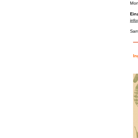
Mon
Ein
inf
Sam
In