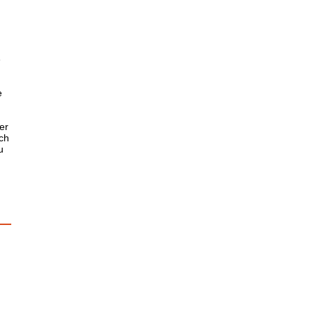
e
e
d
er
ch
u