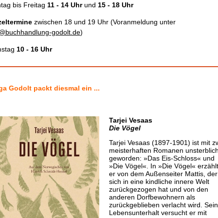
tag bis Freitag
11 - 14 Uhr
und
15 - 18 Uhr
zeltermine
zwischen 18 und 19 Uhr (Voranmeldung unter
o@buchhandlung-godolt.de
)
stag
10 - 16 Uhr
ga Godolt packt diesmal ein ...
Tarjei Vesaas
Die Vögel
Tarjei Vesaas (1897-1901) ist mit z
meisterhaften Romanen unsterblic
geworden: »Das Eis-Schloss« und
»Die Vögel«. In »Die Vögel« erzähl
er von dem Außenseiter Mattis, der
sich in eine kindliche innere Welt
zurückgezogen hat und von den
anderen Dorfbewohnern als
zurückgeblieben verlacht wird. Sei
Lebensunterhalt versucht er mit