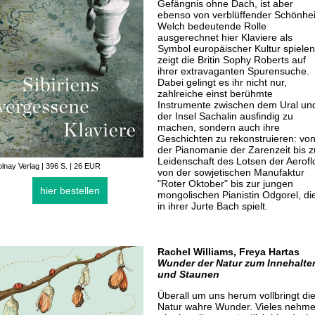
Gefängnis ohne Dach, ist aber
ebenso von verblüffender Schönhei
Welch bedeutende Rolle
ausgerechnet hier Klaviere als
Symbol europäischer Kultur spielen
zeigt die Britin Sophy Roberts auf
ihrer extravaganten Spurensuche.
Dabei gelingt es ihr nicht nur,
zahlreiche einst berühmte
Instrumente zwischen dem Ural un
der Insel Sachalin ausfindig zu
machen, sondern auch ihre
Geschichten zu rekonstruieren: vo
der Pianomanie der Zarenzeit bis z
Leidenschaft des Lotsen der Aeroflo
lnay Verlag | 396 S. | 26 EUR
von der sowjetischen Manufaktur
"Roter Oktober" bis zur jungen
hier bestellen
mongolischen Pianistin Odgorel, di
in ihrer Jurte Bach spielt.
Rachel Williams, Freya Hartas
Wunder der Natur zum Innehalte
und Staunen
Überall um uns herum vollbringt di
Natur wahre Wunder. Vieles nehm