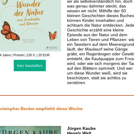
wir als selbstverständlich hin, doch
was genau dahinter steckt, das
wissen wir nicht. Mithilfe der 50
kleinen Geschichten dieses Buches
können Kinder innehalten und
achtsam die Natur entdecken. Jed
Geschichte erzählt eine kleine
Episode aus der Natur und dem
Leben von Tieren und Pflanzen: wi
ein Seestern auf dem Meeresgrun
läuft, der Maulwurf seine Gänge
gräbt, ein Regenbogen oder Gewitt
4 Jahre | Prestel | 128 S. | 20 EUR
entsteht, die Kaulquappe zum Fros
wird, oder wie sich morgens der Ta
hier bestellen
auf den Blättern sammelt. Und wer
um diese Wunder weiß, wird sie
beschützen, statt sie achtlos zu
zerstören.
ristopher Becker empfiehlt diese Woche
Jürgen Kaube
Hegels Welt