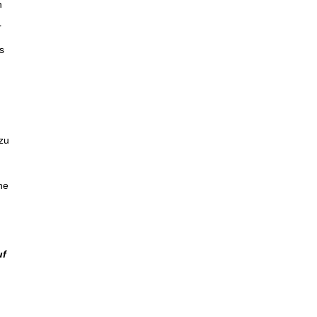
n
r
s
zu
ne
uf