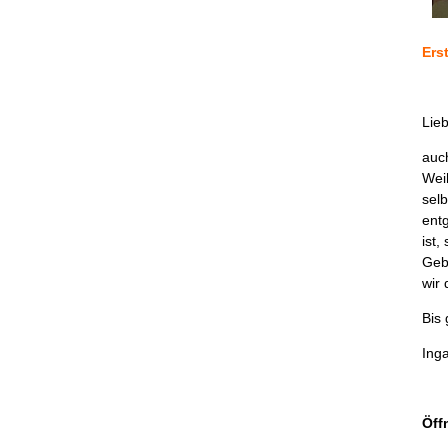
Erst
Lie
auc
Weih
sel
ent
ist,
Geb
wir 
Bis
Inga
Öff