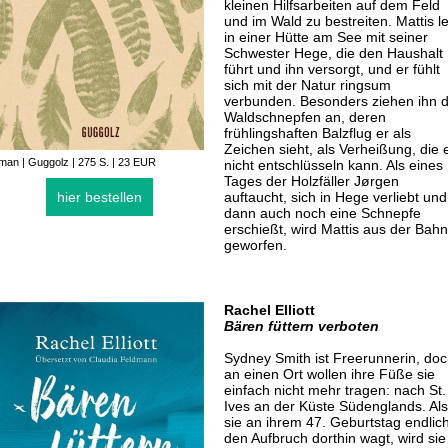
kleinen Hilfsarbeiten auf dem Feld
und im Wald zu bestreiten. Mattis l
in einer Hütte am See mit seiner
Schwester Hege, die den Haushalt
führt und ihn versorgt, und er fühlt
sich mit der Natur ringsum
verbunden. Besonders ziehen ihn d
Waldschnepfen an, deren
frühlingshaften Balzflug er als
Zeichen sieht, als Verheißung, die 
an | Guggolz | 275 S. | 23 EUR
nicht entschlüsseln kann. Als eines
Tages der Holzfäller Jørgen
hier bestellen
auftaucht, sich in Hege verliebt und
dann auch noch eine Schnepfe
erschießt, wird Mattis aus der Bahn
geworfen.
Rachel Elliott
Bären füttern verboten
Sydney Smith ist Freerunnerin, do
an einen Ort wollen ihre Füße sie
einfach nicht mehr tragen: nach St.
Ives an der Küste Südenglands. Als
sie an ihrem 47. Geburtstag endlic
den Aufbruch dorthin wagt, wird sie