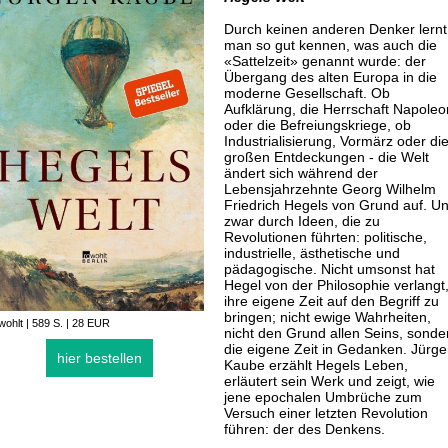
Durch keinen anderen Denker lernt
man so gut kennen, was auch die
«Sattelzeit» genannt wurde: der
Übergang des alten Europa in die
moderne Gesellschaft. Ob
Aufklärung, die Herrschaft Napoleo
oder die Befreiungskriege, ob
Industrialisierung, Vormärz oder di
großen Entdeckungen - die Welt
ändert sich während der
Lebensjahrzehnte Georg Wilhelm
Friedrich Hegels von Grund auf. U
zwar durch Ideen, die zu
Revolutionen führten: politische,
industrielle, ästhetische und
pädagogische. Nicht umsonst hat
Hegel von der Philosophie verlangt
ihre eigene Zeit auf den Begriff zu
bringen; nicht ewige Wahrheiten,
ohlt | 589 S. | 28 EUR
nicht den Grund allen Seins, sonde
die eigene Zeit in Gedanken. Jürg
hier bestellen
Kaube erzählt Hegels Leben,
erläutert sein Werk und zeigt, wie
jene epochalen Umbrüche zum
Versuch einer letzten Revolution
führen: der des Denkens.