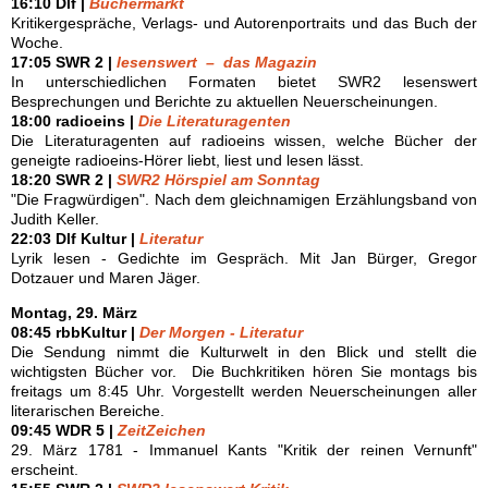
16:10 Dlf |
Büchermarkt
Kritikergespräche, Verlags- und Autorenportraits und das Buch der
Woche.
17:05 SWR 2 |
lesenswert – das Magazin
In unterschiedlichen Formaten bietet SWR2 lesenswert
Besprechungen und Berichte zu aktuellen Neuerscheinungen.
18:00 radioeins |
Die Literaturagenten
Die Literaturagenten auf radioeins wissen, welche Bücher der
geneigte radioeins-Hörer liebt, liest und lesen lässt.
18:20 SWR 2 |
SWR2 Hörspiel am Sonntag
"Die Fragwürdigen". Nach dem gleichnamigen Erzählungsband von
Judith Keller.
22:03 Dlf Kultur |
Literatur
Lyrik lesen - Gedichte im Gespräch. Mit Jan Bürger, Gregor
Dotzauer und Maren Jäger.
Montag, 29. März
08:45 rbbKultur |
Der Morgen - Literatur
Die Sendung nimmt die Kulturwelt in den Blick und stellt die
wichtigsten Bücher vor. Die Buchkritiken hören Sie montags bis
freitags um 8:45 Uhr. Vorgestellt werden Neuerscheinungen aller
literarischen Bereiche.
09:45 WDR 5 |
ZeitZeichen
29. März 1781 - Immanuel Kants "Kritik der reinen Vernunft"
erscheint.