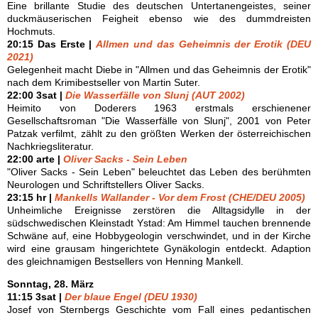
Eine brillante Studie des deutschen Untertanengeistes, seiner
duckmäuserischen Feigheit ebenso wie des dummdreisten
Hochmuts.
20:15 Das Erste |
Allmen und das Geheimnis der Erotik (DEU
2021)
Gelegenheit macht Diebe in "Allmen und das Geheimnis der Erotik"
nach dem Krimibestseller von Martin Suter.
22:00 3sat |
Die Wasserfälle von Slunj (AUT 2002)
Heimito von Doderers 1963 erstmals erschienener
Gesellschaftsroman "Die Wasserfälle von Slunj", 2001 von Peter
Patzak verfilmt, zählt zu den größten Werken der österreichischen
Nachkriegsliteratur.
22:00 arte |
Oliver Sacks - Sein Leben
"Oliver Sacks - Sein Leben" beleuchtet das Leben des berühmten
Neurologen und Schriftstellers Oliver Sacks.
23:15 hr |
Mankells Wallander - Vor dem Frost (CHE/DEU 2005)
Unheimliche Ereignisse zerstören die Alltagsidylle in der
südschwedischen Kleinstadt Ystad: Am Himmel tauchen brennende
Schwäne auf, eine Hobbygeologin verschwindet, und in der Kirche
wird eine grausam hingerichtete Gynäkologin entdeckt. Adaption
des gleichnamigen Bestsellers von Henning Mankell.
Sonntag, 28. März
11:15 3sat |
Der blaue Engel (DEU 1930)
Josef von Sternbergs Geschichte vom Fall eines pedantischen