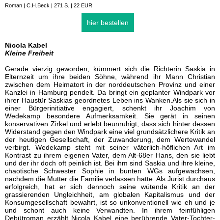
Roman | C.H.Beck | 271 S. | 22 EUR
hier bestellen
Nicola Kabel
Kleine Freiheit
Gerade vierzig geworden, kümmert sich die Richterin Saskia in
Elternzeit um ihre beiden Söhne, während ihr Mann Christian
zwischen dem Heimatort in der norddeutschen Provinz und einer
Kanzlei in Hamburg pendelt. Da bringt ein geplanter Windpark vor
ihrer Haustür Saskias geordnetes Leben ins Wanken.Als sie sich in
einer Bürgerinitiative engagiert, schenkt ihr Joachim von
Wedekamp besondere Aufmerksamkeit. Sie gerät in seinen
konservativen Zirkel und erlebt beunruhigt, dass sich hinter dessen
Widerstand gegen den Windpark eine viel grundsätzlichere Kritik an
der heutigen Gesellschaft, der Zuwanderung, dem Wertewandel
verbirgt. Wedekamp steht mit seiner väterlich-höflichen Art im
Kontrast zu ihrem eigenen Vater, dem Alt-68er Hans, den sie liebt
und der ihr doch oft peinlich ist. Bei ihm sind Saskia und ihre kleine,
chaotische Schwester Sophie in bunten WGs aufgewachsen,
nachdem die Mutter die Familie verlassen hatte. Als Jurist durchaus
erfolgreich, hat er sich dennoch seine wütende Kritik an der
grassierenden Ungleichheit, am globalen Kapitalismus und der
Konsumgesellschaft bewahrt, ist so unkonventionell wie eh und je
und schont auch keine Verwandten. In ihrem feinfühligen
Debütroman erzählt Nicola Kabel eine berührende Vater-Tochter-