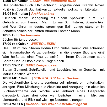
11:05 Dlf Kultur |
Lesart - das politische Buch
Das politische Buch. Ob Sachbuch, Biografie oder Graphic Novel.
Politik ist überall. Buchkritiken zur aktuellen politischen Literatur.
14:04 hr2-kultur |
Archivschätze
"Heinrich Mann: Begegnung mit einem Spätwerk". Zum 150.
Geburtstag von Heinrich Mann. Er war Schriftsteller, Sozialkritiker
und Wortführer im deutschsprachigen Exil. Lange stand er im
Schatten seines berühmten Bruders Thomas Mann.
16:05 Dlf |
Büchermarkt
Bücher für junge Leser.
17:00 rbbKultur |
WEITER LESEN
Das LCB im rbb. Sharon Dodua Otoo "Adas Raum". Wie schreiben
sich traumatische Vergangenheiten in die eigene Biografie ein?
Was heißt es, eine Frau zu sein? In ihrem Debütroman spürt
Sharon Dodua Otoo diesen Fragen nach.
17:05 SWR 2 |
SWR2 Zeitgenossen
Stefan Gemmel, Schriftsteller und Lesekünstler, im Gespräch mit
Marie-Christine Werner.
18:00 MDR Kultur |
MDR KULTUR Unter Büchern
Die wöchentliche Literartursendung soll informieren, unterhalten,
anregen. Eine Mischung aus Aktualität und Anregung: ein aktuelles
Buchmarktthema der Woche wird anhand eines Gesprächs
dargestellt, dazu drei oder vier Beiträge in einem Mix aus
Literaturtipp und Blick auf wichtige Neuerscheinungen.
20:04 WDR 5 |
Bücher - Das WDR 5-Literaturmagazin