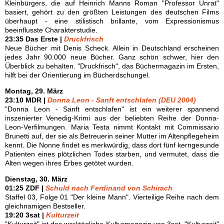
Kleinbürgers, die auf Heinrich Manns Roman "Professor Unrat"
basiert, gehört zu den größten Leistungen des deutschen Films
überhaupt - eine stilistisch brillante, vom Expressionismus
beeinflusste Charakterstudie.
23:35 Das Erste |
Druckfrisch
Neue Bücher mit Denis Scheck. Allein in Deutschland erscheinen
jedes Jahr 90.000 neue Bücher. Ganz schön schwer, hier den
Überblick zu behalten. "Druckfrisch", das Büchermagazin im Ersten,
hilft bei der Orientierung im Bücherdschungel.
Montag, 29. März
23:10 MDR |
Donna Leon - Sanft entschlafen (DEU 2004)
"Donna Leon - Sanft entschlafen" ist ein weiterer spannend
inszenierter Venedig-Krimi aus der beliebten Reihe der Donna-
Leon-Verfilmungen. Maria Testa nimmt Kontakt mit Commissario
Brunetti auf, der sie als Betreuerin seiner Mutter im Altenpflegeheim
kennt. Die Nonne findet es merkwürdig, dass dort fünf kerngesunde
Patienten eines plötzlichen Todes starben, und vermutet, dass die
Alten wegen ihres Erbes getötet wurden.
Dienstag, 30. März
01:25 ZDF |
Schuld nach Ferdinand von Schirach
Staffel 03, Folge 01 "Der kleine Mann". Vierteilige Reihe nach dem
gleichnamigen Bestseller.
19:20 3sat |
Kulturzeit