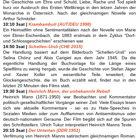
Die Geschichte um Ehre und Schuld, Liebe, Rache und Tod spielt
kurz vor Ausbruch des Ersten Weltkriegs in den letzen Jahren der
Monarchie in Österreich. Nach der gleichnamigen Novelle von
Arthur Schnitzler.
10:10 3sat |
Krambambuli (AUT/DEU 1998)
Ein Heimatfilm ohne Sentimentalitäten nach der Novelle von Marie
von Ebner-Eschenbach, die 1883 erstmals in dem Zyklus "Dorf-
und Schlossgeschichten" erschienen war.
14:50 3sat |
Schellen-Ursli (CHE 2015)
Die Handlung basiert auf dem Bilderbuch "Schellen-Ursli" von
Selina Chönz und Alois Carigiet aus dem Jahr 1945. Da die
eigentliche Handlung der Buchvorlage für die Länge eines
Spielfilms zu wenig hergab, wurde die Geschichte von Stefan Jäger
und Xavier Koller um wesentliche Teile erweitert; die
Glockengeschichte, die im Buch erzählt wird, findet nur in den
letzten 20 Minuten des Films statt.
19:30 3sat |
Heinrich Mann, der unbekannte Rebell
Heinrich Mann (1871-1950) war Beobachter und Kommentator
politisch-gesellschaftlicher Vorgänge seiner Zeit. Viele Essays lesen
sich wie aktuelle Kommentare - sei es zu Hate-Speeches in
Sozialen Medien oder zum Aufflammen von Antisemitismus oder
deutsch-nationalem Geraune. Der Film begibt sich auf die Spuren
des Schriftstellers. Ulrich Tukur interpretiert Heinrich Manns Texte.
20:15 3sat |
Der Untertan (DDR 1951)
Verfilmung von Heinrich Manns satirischem gleichnamigen Roman.