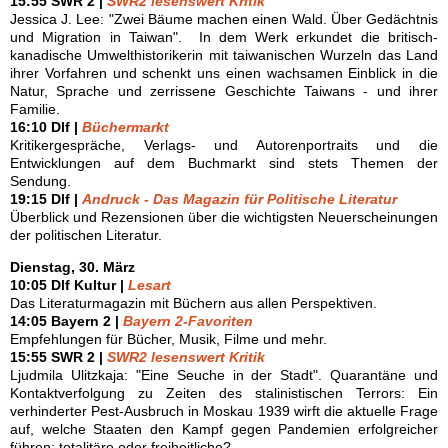
15:55 SWR 2 |
SWR2 lesenswert Kritik
Jessica J. Lee: "Zwei Bäume machen einen Wald. Über Gedächtnis
und Migration in Taiwan". In dem Werk erkundet die britisch-
kanadische Umwelthistorikerin mit taiwanischen Wurzeln das Land
ihrer Vorfahren und schenkt uns einen wachsamen Einblick in die
Natur, Sprache und zerrissene Geschichte Taiwans - und ihrer
Familie.
16:10 Dlf |
Büchermarkt
Kritikergespräche, Verlags- und Autorenportraits und die
Entwicklungen auf dem Buchmarkt sind stets Themen der
Sendung.
19:15 Dlf |
Andruck - Das Magazin für Politische Literatur
Überblick und Rezensionen über die wichtigsten Neuerscheinungen
der politischen Literatur.
Dienstag, 30. März
10:05 Dlf Kultur |
Lesart
Das Literaturmagazin mit Büchern aus allen Perspektiven.
14:05 Bayern 2 |
Bayern 2-Favoriten
Empfehlungen für Bücher, Musik, Filme und mehr.
15:55 SWR 2 |
SWR2 lesenswert Kritik
Ljudmila Ulitzkaja: "Eine Seuche in der Stadt". Quarantäne und
Kontaktverfolgung zu Zeiten des stalinistischen Terrors: Ein
verhinderter Pest-Ausbruch in Moskau 1939 wirft die aktuelle Frage
auf, welche Staaten den Kampf gegen Pandemien erfolgreicher
führen: totalitäre oder freiheitliche?