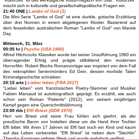
"Kulturzeit" ist das werktägliche Kulturmagazin von 3sat. "Kulturzeit"
mischt sich in kulturelle und gesellschaftspolitische Fragen ein.
21:40 ONE |
Lambs of God (1)
Die Mini-Serie "Lambs of God" ist eine dunkle, gotische Erzählung
über drei Nonnen in einem abgelegenen Kloster. Basierend auf
dem fesselnden australischen Roman "Lambs of God" von Marele
Day.
Mittwoch, 31. März
00:05 hr |
Psycho (USA 1960)
Alfred Hitchcocks Klassiker wurde bei seiner Uraufführung 1960 ein
überragender Erfolg und prägte stilbildend den modernen
Horrorfilm. Robert Blochs Romanvorlage war inspiriert von dem Fall
des nekrophilen Serienmörders Ed Gein, dessen morbide Taten
Kriminalgeschichte schrieben.
20:15 arte |
Lieber leben (FRA 2017)
"Lieber leben" vom französischen Poetry-Slammer und Musiker
Fabien Marsaud ist autobiografisch geprägt. Es erzählt, wie auch
schon sein Roman "Patients" (2012), von seinem einjährigen
Kampf gegen eine Querschnittslähmung.
23:00 rbb |
Effi Briest (DDR 1970)
Herr von Briest und seine Frau fühlen sich geehrt, als der
preußische Baron von Instetten diese um die Hand ihrer Tochter
Effi bittet. Mit ihren 17 Jahren ist Effi fast noch ein Kind und kaum
auf das Leben vorbereitet. "Effi Briest" ist neben dem "Stechlin"
Theodor Fontanes reifstes Werk und wurde mehrfach verfilmt.