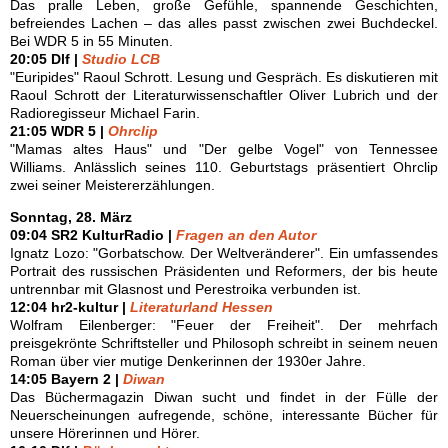
Das pralle Leben, große Gefühle, spannende Geschichten,
befreiendes Lachen – das alles passt zwischen zwei Buchdeckel.
Bei WDR 5 in 55 Minuten.
20:05 Dlf |
Studio LCB
"Euripides" Raoul Schrott. Lesung und Gespräch. Es diskutieren mit
Raoul Schrott der Literaturwissenschaftler Oliver Lubrich und der
Radioregisseur Michael Farin.
21:05 WDR 5 |
Ohrclip
"Mamas altes Haus" und "Der gelbe Vogel" von Tennessee
Williams. Anlässlich seines 110. Geburtstags präsentiert Ohrclip
zwei seiner Meistererzählungen.
Sonntag, 28. März
09:04 SR2 KulturRadio |
Fragen an den Autor
Ignatz Lozo: "Gorbatschow. Der Weltveränderer". Ein umfassendes
Portrait des russischen Präsidenten und Reformers, der bis heute
untrennbar mit Glasnost und Perestroika verbunden ist.
12:04 hr2-kultur |
Literaturland Hessen
Wolfram Eilenberger: "Feuer der Freiheit". Der mehrfach
preisgekrönte Schriftsteller und Philosoph schreibt in seinem neuen
Roman über vier mutige Denkerinnen der 1930er Jahre.
14:05 Bayern 2 |
Diwan
Das Büchermagazin Diwan sucht und findet in der Fülle der
Neuerscheinungen aufregende, schöne, interessante Bücher für
unsere Hörerinnen und Hörer.