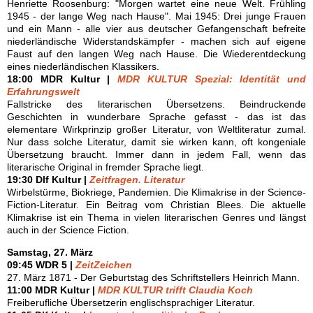
Henriette Roosenburg: "Morgen wartet eine neue Welt. Frühling
1945 - der lange Weg nach Hause". Mai 1945: Drei junge Frauen
und ein Mann - alle vier aus deutscher Gefangenschaft befreite
niederländische Widerstandskämpfer - machen sich auf eigene
Faust auf den langen Weg nach Hause. Die Wiederentdeckung
eines niederländischen Klassikers.
18:00 MDR Kultur |
MDR KULTUR Spezial: Identität und
Erfahrungswelt
Fallstricke des literarischen Übersetzens. Beindruckende
Geschichten in wunderbare Sprache gefasst - das ist das
elementare Wirkprinzip großer Literatur, von Weltliteratur zumal.
Nur dass solche Literatur, damit sie wirken kann, oft kongeniale
Übersetzung braucht. Immer dann in jedem Fall, wenn das
literarische Original in fremder Sprache liegt.
19:30 Dlf Kultur |
Zeitfragen. Literatur
Wirbelstürme, Biokriege, Pandemien. Die Klimakrise in der Science-
Fiction-Literatur. Ein Beitrag vom Christian Blees. Die aktuelle
Klimakrise ist ein Thema in vielen literarischen Genres und längst
auch in der Science Fiction.
Samstag, 27. März
09:45 WDR 5 |
ZeitZeichen
27. März 1871 - Der Geburtstag des Schriftstellers Heinrich Mann.
11:00 MDR Kultur |
MDR KULTUR trifft Claudia Koch
Freiberufliche Übersetzerin englischsprachiger Literatur.