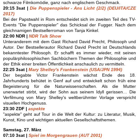
schwarze Filmkomödie, ganz nach englischem Geschmack.
20:15 3sat |
Die Puppenspieler - Ans Licht (2/2) (DEU/ITA/CZE
2017)
Bei der Papstwahl in Rom entscheidet sich im zweiten Teil des TV-
Events "Die Puppenspieler" das Schicksal der Fugger. Nach dem
gleichnamigen Bestsellerroman von Tanja Kinkel.
22:00 NDR |
NDR Talk Show
Unteranderem mit dem Gast Richard David Precht, Philosoph und
Autor. Der Bestsellerautor Richard David Precht ist Deutschlands
bekanntester Philosoph. Er schafft es immer wieder, mit seinen
populärphilosophischen Sachbüchern Themen der Philosophie und
der Ethik einer breiten Öffentlichkeit anschaulich zu vermitteln.
22:25 3sat |
Mary Shelley's Frankenstein (USA/JPN 1994)
Der begabte Victor Frankenstein wächst Ende des 18.
Jahrhunderts behütet in Genf auf und entwickelt schon früh eine
Begeisterung für die Naturwissenschaften. Als die Mutter
unerwartet stirbt, wird der Sohn aus seinem Idyll gerissen… Die
Verfilmung von Mary Shelley's weltberühmter Vorlage verspricht
visuellen Hochgenuss.
23:30 ZDF |
aspekte
"aspekte" geht auf Tour in die Welt der Kultur: zu Literatur, Musik,
Kunst, Kino und wichtigen aktuellen Gesellschaftsthemen.
Samstag, 27. März
07:10 3sat |
Spiel im Morgengrauen (AUT 2001)