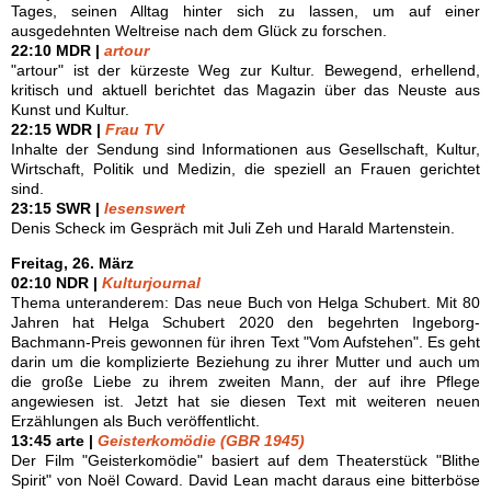
Tages, seinen Alltag hinter sich zu lassen, um auf einer
ausgedehnten Weltreise nach dem Glück zu forschen.
22:10 MDR |
artour
"artour" ist der kürzeste Weg zur Kultur. Bewegend, erhellend,
kritisch und aktuell berichtet das Magazin über das Neuste aus
Kunst und Kultur.
22:15 WDR |
Frau TV
Inhalte der Sendung sind Informationen aus Gesellschaft, Kultur,
Wirtschaft, Politik und Medizin, die speziell an Frauen gerichtet
sind.
23:15 SWR |
lesenswert
Denis Scheck im Gespräch mit Juli Zeh und Harald Martenstein.
Freitag, 26. März
02:10 NDR |
Kulturjournal
Thema unteranderem: Das neue Buch von Helga Schubert. Mit 80
Jahren hat Helga Schubert 2020 den begehrten Ingeborg-
Bachmann-Preis gewonnen für ihren Text "Vom Aufstehen". Es geht
darin um die komplizierte Beziehung zu ihrer Mutter und auch um
die große Liebe zu ihrem zweiten Mann, der auf ihre Pflege
angewiesen ist. Jetzt hat sie diesen Text mit weiteren neuen
Erzählungen als Buch veröffentlicht.
13:45 arte |
Geisterkomödie (GBR 1945)
Der Film "Geisterkomödie" basiert auf dem Theaterstück "Blithe
Spirit" von Noël Coward. David Lean macht daraus eine bitterböse