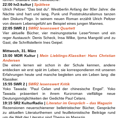
22:00 hr2-kultur |
Spätlese
Ulrich Peltzer: "Das bist du". Westberlin Anfang der 80er Jahre: die
Nächte sind hart und lang, Punk und Poststrukturalismus tanzen
den Diskurs-Pogo. In seinem neuen Roman erzählt Ulrich Peltzer
von diesem Lebensgefühl am Beispiel eines jungen Mannes.
22:05 SWR 2 |
SWR2 lesenswert Quartett
Vier aktuelle Bücher, vier meinungsstarke Leser*innen und ein
reger Austausch: Denis Scheck, Insa Wilke, Ijoma Mangold und zu
Gast, die Schriftstellerin Ines Geipel.
Mittwoch, 31. März
15:00 MDR Kultur |
Mein Lieblings-Klassiker: Hans Christian
Andersen
Die einen lernen wir schon in der Schule kennen, andere
entdecken wir erst spät im Leben; sie korrespondieren mit unseren
Erfahrungen heute und manche begleiten uns ein Leben lang: die
Klassiker.
15:55 SWR 2 |
SWR2 lesenswert Kritik
Yoko Tawada: "Paul Celan und der chinesische Engel". Yoko
Tawada präsentiert in ihrem Kurzroman vielfältige neue
Deutungsmöglichkeiten der Gedichte Paul Celans.
19:15 SR2 KulturRadio |
Literatur im Gespräch – das Magazin
Rezensionen neuerschienener belletristischer Bücher, Gespräche
zu aktuellen Literaturthemen und feuilletonistische Beiträge rund
um die Welt der Literatur sind Thema im Magazin.