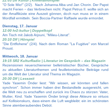
22:03 Dlf Kultur | Kriminalhörspiel
"O Sole Mio!" (2/2). Nach Johanna Alba und Jan Chorin. Der Papst
macht Ferien − das Verbrechen nicht. Papst Petrus II. wollte sich an
der Amalfiküste eine Auszeit gönnen, doch nun muss er in einem
Mordfall ermitteln. Sein Boccia-Partner Raffaele wurde ermordet.
Dienstag, 17. Januar
12:00 hr2-kultur | Doppelkopf
Am Tisch mit Jakob Arjouni, "Milieu-Literat".
20:10 Dlf | Hörspiel
"Die Entflohene" (2/4). Nach dem Roman "La Fugitive" von Marcel
Proust.
Mittwoch, 18. Januar
19:15 SR2 KulturRadio | Literatur im Gespräch – das Magazin
Rezensionen neuerschienener belletristischer Bücher, Gespräche
zu aktuellen Literaturthemen und feuilletonistische Beiträge rund
um die Welt der Literatur sind Thema im Magazin.
20:30 Dlf | Lesezeit
Yade Yasemin Önder liest: "Wir wissen, wir könnten und fallen
synchron". Schon immer haben drei Bestandteile ausgereicht, um
die Welt neu zu erschaffen und zurück ins Chaos zu stürzen: Vater,
Mutter, Kind. Yade Yasemin Önder bringt diese Akteure so virtuos
auf Kollisionskurs, dass einem die Luft wegbleibt: ein im schönsten
Sinne atemberaubendes Debüt.