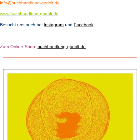
info@buchhandlung-godolt.de
www.buchhandlung-godolt.de
Besucht uns auch bei
Instagram
und
Facebook
!
Zum Online-Shop:
b
u
chhandlung-godolt.de