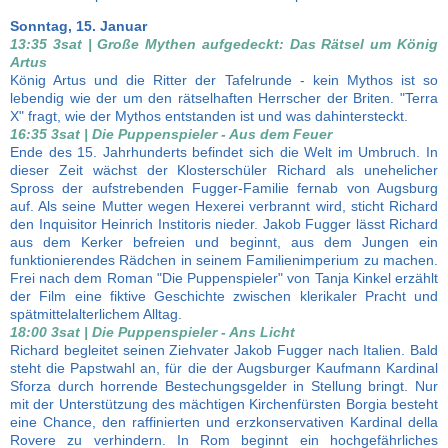
Sonntag, 15. Januar
13:35 3sat | Große Mythen aufgedeckt: Das Rätsel um König
Artus
König Artus und die Ritter der Tafelrunde - kein Mythos ist so
lebendig wie der um den rätselhaften Herrscher der Briten. "Terra
X" fragt, wie der Mythos entstanden ist und was dahintersteckt.
16:35 3sat | Die Puppenspieler - Aus dem Feuer
Ende des 15. Jahrhunderts befindet sich die Welt im Umbruch. In
dieser Zeit wächst der Klosterschüler Richard als unehelicher
Spross der aufstrebenden Fugger-Familie fernab von Augsburg
auf. Als seine Mutter wegen Hexerei verbrannt wird, sticht Richard
den Inquisitor Heinrich Institoris nieder. Jakob Fugger lässt Richard
aus dem Kerker befreien und beginnt, aus dem Jungen ein
funktionierendes Rädchen in seinem Familienimperium zu machen.
Frei nach dem Roman "Die Puppenspieler" von Tanja Kinkel erzählt
der Film eine fiktive Geschichte zwischen klerikaler Pracht und
spätmittelalterlichem Alltag.
18:00 3sat | Die Puppenspieler - Ans Licht
Richard begleitet seinen Ziehvater Jakob Fugger nach Italien. Bald
steht die Papstwahl an, für die der Augsburger Kaufmann Kardinal
Sforza durch horrende Bestechungsgelder in Stellung bringt. Nur
mit der Unterstützung des mächtigen Kirchenfürsten Borgia besteht
eine Chance, den raffinierten und erzkonservativen Kardinal della
Rovere zu verhindern. In Rom beginnt ein hochgefährliches