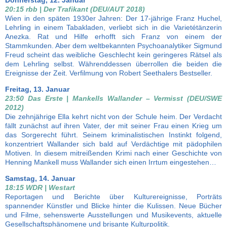
Donnerstag, 12. Januar
20:15 rbb | Der Trafikant (DEU/AUT 2018)
Wien in den späten 1930er Jahren: Der 17-jährige Franz Huchel,
Lehrling in einem Tabakladen, verliebt sich in die Varietétänzerin
Anezka. Rat und Hilfe erhofft sich Franz von einem der
Stammkunden. Aber dem weltbekannten Psychoanalytiker Sigmund
Freud scheint das weibliche Geschlecht kein geringeres Rätsel als
dem Lehrling selbst. Währenddessen überrollen die beiden die
Ereignisse der Zeit. Verfilmung von Robert Seethalers Bestseller.
Freitag, 13. Januar
23:50 Das Erste | Mankells Wallander – Vermisst (DEU/SWE
2012)
Die zehnjährige Ella kehrt nicht von der Schule heim. Der Verdacht
fällt zunächst auf ihren Vater, der mit seiner Frau einen Krieg um
das Sorgerecht führt. Seinem kriminalistischen Instinkt folgend,
konzentriert Wallander sich bald auf Verdächtige mit pädophilen
Motiven. In diesem mitreißenden Krimi nach einer Geschichte von
Henning Mankell muss Wallander sich einen Irrtum eingestehen…
Samstag, 14. Januar
18:15 WDR | Westart
Reportagen und Berichte über Kulturereignisse, Porträts
spannender Künstler und Blicke hinter die Kulissen. Neue Bücher
und Filme, sehenswerte Ausstellungen und Musikevents, aktuelle
Gesellschaftsphänomene und brisante Kulturpolitik.