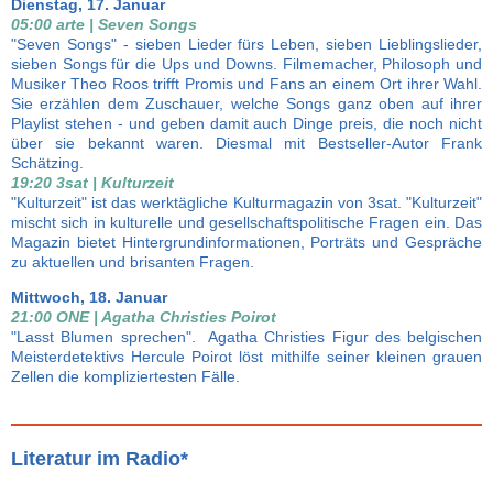
Dienstag, 17. Januar
05:00 arte | Seven Songs
"Seven Songs" - sieben Lieder fürs Leben, sieben Lieblingslieder,
sieben Songs für die Ups und Downs. Filmemacher, Philosoph und
Musiker Theo Roos trifft Promis und Fans an einem Ort ihrer Wahl.
Sie erzählen dem Zuschauer, welche Songs ganz oben auf ihrer
Playlist stehen - und geben damit auch Dinge preis, die noch nicht
über sie bekannt waren. Diesmal mit Bestseller-Autor Frank
Schätzing.
19:20 3sat | Kulturzeit
"Kulturzeit" ist das werktägliche Kulturmagazin von 3sat. "Kulturzeit"
mischt sich in kulturelle und gesellschaftspolitische Fragen ein. Das
Magazin bietet Hintergrundinformationen, Porträts und Gespräche
zu aktuellen und brisanten Fragen.
Mittwoch, 18. Januar
21:00 ONE | Agatha Christies Poirot
"Lasst Blumen sprechen". Agatha Christies Figur des belgischen
Meisterdetektivs Hercule Poirot löst mithilfe seiner kleinen grauen
Zellen die kompliziertesten Fälle.
Literatur im Radio*