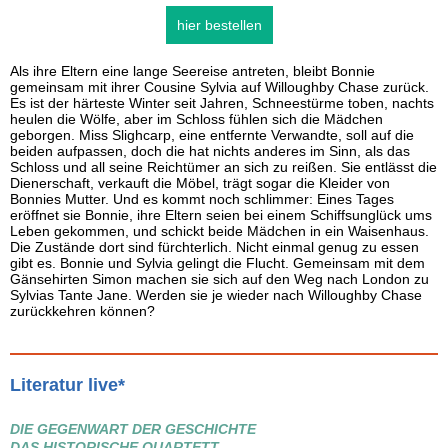
hier bestellen
Als ihre Eltern eine lange Seereise antreten, bleibt Bonnie
gemeinsam mit ihrer Cousine Sylvia auf Willoughby Chase zurück.
Es ist der härteste Winter seit Jahren, Schneestürme toben, nachts
heulen die Wölfe, aber im Schloss fühlen sich die Mädchen
geborgen. Miss Slighcarp, eine entfernte Verwandte, soll auf die
beiden aufpassen, doch die hat nichts anderes im Sinn, als das
Schloss und all seine Reichtümer an sich zu reißen. Sie entlässt die
Dienerschaft, verkauft die Möbel, trägt sogar die Kleider von
Bonnies Mutter. Und es kommt noch schlimmer: Eines Tages
eröffnet sie Bonnie, ihre Eltern seien bei einem Schiffsunglück ums
Leben gekommen, und schickt beide Mädchen in ein Waisenhaus.
Die Zustände dort sind fürchterlich. Nicht einmal genug zu essen
gibt es. Bonnie und Sylvia gelingt die Flucht. Gemeinsam mit dem
Gänsehirten Simon machen sie sich auf den Weg nach London zu
Sylvias Tante Jane. Werden sie je wieder nach Willoughby Chase
zurückkehren können?
Literatur live*
DIE GEGENWART DER GESCHICHTE
DAS HISTORISCHE QUARTETT