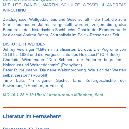
MIT UTE DANIEL, MARTIN SCHULZE WESSEL & ANDREAS
WIRSCHING
Zeitdiagnose, Weltgedächtnis und Gesellschaft – die Titel, die zum
Start des neuen Jahres vorgestellt werden, zeigen die große
Bandbreite des historischen Sachbuchs. Gast in der Expertenrunde
ist diesmal Andrea Böhm, Journalistin im Politik-Ressort der Zeit.
DISKUTIERT WERDEN:
Jeffrey Veidlinger "Mitten im zivilisierten Europa. Die Pogrome von
1918 bis 1923 und die Vorgeschichte des Holocaust" (C.H.Beck)
Charlotte Wiedemann "Den Schmerz der Anderen begreifen –
Holocaust und Weltgedächtnis" (Propyläen)
Peter R. Neumann "Die neue Weltunordnung. Wie sich der Westen
selbst zerstört" (Rowohlt)
Timo Luks "In eigener Sache. Eine Kulturgeschichte der
Bewerbung" (Hamburger Edition)
MO 16.1.23 // 19 Uhr // Literaturhaus München, Saal
Literatur im Fernsehen*