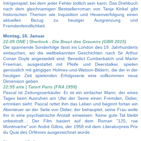
Intrigenspiel, bei dem jeder Fehler tödlich sein kann. Das Drehbuch
nach dem gleichnamigen Bestsellerroman von Tanja Kinkel gibt
historischen Themen wie Inquisition und Hexenverfolgung einen
aktuellen Bezug zu heutiger Ausgrenzung und
Fremdenfeindlichkeit.
Montag, 16. Januar
22:05 ONE | Sherlock - Die Braut des Grauens (GBR 2015)
Die spannende Sonderfolge lässt ins London des 19. Jahrhunderts
eintauchen, wo die weltbekannten Geschichten nach Sir Arthur
Conan Doyle angesiedelt sind. Benedict Cumberbatch und Martin
Freeman, ausgestattet mit Pfeife und Deerstalker, spielen
genüsslich mit gängigen Holmes-und-Watson-Bildern, die der in der
heutigen Zeit spielenden Erfolgsserie eine vollkommen neue
Dimension geben.
22:55 arte | Tatort Paris (FRA 1959)
Pascal ist Zeitungsverkäufer. Er ist ein einfacher Mann, der eines
Tages beim Ausruhen am Ufer der Seine einen Fremden, Didier,
ertrinken sieht. Pascal rettet ihm das Leben und beginnt fortan ein
Abenteuer an der Seite von Didier, der behauptet, seine Frau wolle
ihn in eine psychiatrische Anstalt einweisen. Keine gute Tat bleibt
unbestraft… Der Film basiert auf dem Roman "125, rue
Montmartre" von André Gillois, der 1958 mit dem Literaturpreis Prix
du Quai des Orfèvres ausgezeichnet wurde.