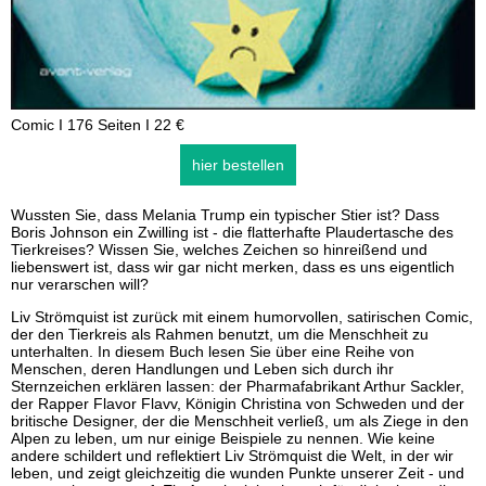
Comic I 176 Seiten I 22 €
hier bestellen
Wussten Sie, dass Melania Trump ein typischer Stier ist? Dass
Boris Johnson ein Zwilling ist - die flatterhafte Plaudertasche des
Tierkreises? Wissen Sie, welches Zeichen so hinreißend und
liebenswert ist, dass wir gar nicht merken, dass es uns eigentlich
nur verarschen will?
Liv Strömquist ist zurück mit einem humorvollen, satirischen Comic,
der den Tierkreis als Rahmen benutzt, um die Menschheit zu
unterhalten. In diesem Buch lesen Sie über eine Reihe von
Menschen, deren Handlungen und Leben sich durch ihr
Sternzeichen erklären lassen: der Pharmafabrikant Arthur Sackler,
der Rapper Flavor Flavv, Königin Christina von Schweden und der
britische Designer, der die Menschheit verließ, um als Ziege in den
Alpen zu leben, um nur einige Beispiele zu nennen. Wie keine
andere schildert und reflektiert Liv Strömquist die Welt, in der wir
leben, und zeigt gleichzeitig die wunden Punkte unserer Zeit - und