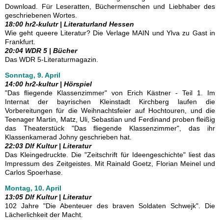
Download. Für Leseratten, Büchermenschen und Liebhaber des
geschriebenen Wortes.
18:00 hr2-kulutr | Literaturland Hessen
Wie geht queere Literatur? Die Verlage MAIN und Ylva zu Gast in
Frankfurt.
20:04 WDR 5 | Bücher
Das WDR 5-Literaturmagazin.
Sonntag, 9. April
14:00 hr2-kultur | Hörspiel
"Das fliegende Klassenzimmer" von Erich Kästner - Teil 1. Im
Internat der bayrischen Kleinstadt Kirchberg laufen die
Vorbereitungen für die Weihnachtsfeier auf Hochtouren, und die
Teenager Martin, Matz, Uli, Sebastian und Ferdinand proben fleißig
das Theaterstück "Das fliegende Klassenzimmer", das ihr
Klassenkamerad Johny geschrieben hat.
22:03 Dlf Kultur | Literatur
Das Kleingedruckte. Die "Zeitschrift für Ideengeschichte" liest das
Impressum des Zeitgeistes. Mit Rainald Goetz, Florian Meinel und
Carlos Spoerhase.
Montag, 10. April
13:05 Dlf Kultur | Literatur
102 Jahre "Die Abenteuer des braven Soldaten Schwejk". Die
Lächerlichkeit der Macht.