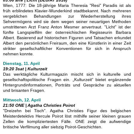
03:00 arte | Licht (DEU/AT 2016)
Wien, 1777: Die 18-jährige Maria Theresia "Resi" Paradis ist als
früh erblindetes Klavier-Wunderkind stadtbekannt. Nach mehreren
vergeblichen Behandlungen zur Wiederherstellung ihres
Sehvermögens wird sie dem wegen seiner neuartigen Methoden
umstrittenen Arzt Franz Anton Mesmer anvertraut. "Licht" ist der
fünfte Langspielfilm der österreichischen Regisseurin Barbara
Albert. Basierend auf historischen Figuren und Tatsachen erkundet
Albert den persönlichen Freiraum, den eine Künstlerin in einer Zeit
strikter gesellschaftlicher Konventionen für sich in Anspruch
nehmen konnte.
Dienstag, 11. April
19:20 3sat | Kulturzeit
Das werktägliche Kulturmagazin mischt sich in kulturelle und
gesellschaftspolitische Fragen ein. „Kulturzeit“ bietet ergänzende
Hintergrundinformationen, Porträts und Gespräche zu aktuellen
und brisanten Fragen.
Mittwoch, 12. April
21:50 ONE | Agatha Christies Poirot
"Dreizehn bei Tisch". Agatha Christies Figur des belgischen
Meisterdetektivs Hercule Poirot löst mithilfe seiner kleinen grauen
Zellen die kompliziertesten Fälle. ONE zeigt die aufwendige
britische Verfilmung aller siebzig Poirot-Geschichten.