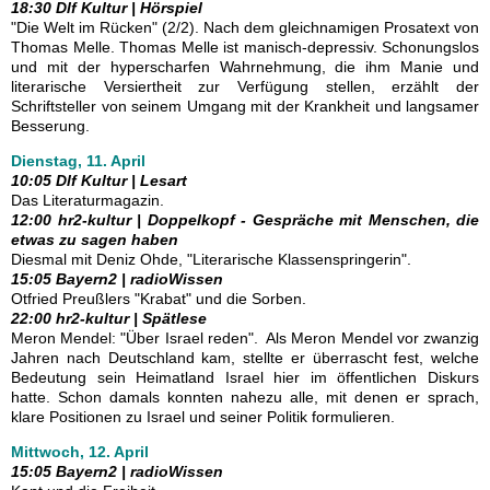
18:30 Dlf Kultur | Hörspiel
"Die Welt im Rücken" (2/2). Nach dem gleichnamigen Prosatext von
Thomas Melle. Thomas Melle ist manisch-depressiv. Schonungslos
und mit der hyperscharfen Wahrnehmung, die ihm Manie und
literarische Versiertheit zur Verfügung stellen, erzählt der
Schriftsteller von seinem Umgang mit der Krankheit und langsamer
Besserung.
Dienstag, 11. April
10:05 Dlf Kultur | Lesart
Das Literaturmagazin.
12:00 hr2-kultur | Doppelkopf - Gespräche mit Menschen, die
etwas zu sagen haben
Diesmal mit Deniz Ohde, "Literarische Klassenspringerin".
15:05 Bayern2 | radioWissen
Otfried Preußlers "Krabat" und die Sorben.
22:00 hr2-kultur | Spätlese
Meron Mendel: "Über Israel reden". Als Meron Mendel vor zwanzig
Jahren nach Deutschland kam, stellte er überrascht fest, welche
Bedeutung sein Heimatland Israel hier im öffentlichen Diskurs
hatte. Schon damals konnten nahezu alle, mit denen er sprach,
klare Positionen zu Israel und seiner Politik formulieren.
Mittwoch, 12. April
15:05 Bayern2 | radioWissen