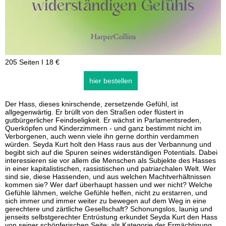
205 Seiten I 18 €
hier bestellen
Der Hass, dieses knirschende, zersetzende Gefühl, ist
allgegenwärtig. Er brüllt von den Straßen oder flüstert in
gutbürgerlicher Feindseligkeit. Er wächst in Parlamentsreden,
Querköpfen und Kinderzimmern - und ganz bestimmt nicht im
Verborgenen, auch wenn viele ihn gerne dorthin verdammen
würden. Seyda Kurt holt den Hass raus aus der Verbannung und
begibt sich auf die Spuren seines widerständigen Potentials. Dabei
interessieren sie vor allem die Menschen als Subjekte des Hasses
in einer kapitalistischen, rassistischen und patriarchalen Welt. Wer
sind sie, diese Hassenden, und aus welchen Machtverhältnissen
kommen sie? Wer darf überhaupt hassen und wer nicht? Welche
Gefühle lähmen, welche Gefühle helfen, nicht zu erstarren, und
sich immer und immer weiter zu bewegen auf dem Weg in eine
gerechtere und zärtliche Gesellschaft? Schonungslos, launig und
jenseits selbstgerechter Entrüstung erkundet Seyda Kurt den Hass
von seiner schöpferischen Seite: als Kategorie der Ermächtigung,