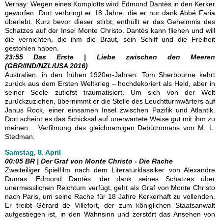
Vernay: Wegen eines Komplotts wird Edmond Dantès in den Kerker
geworfen. Dort verbringt er 18 Jahre, die er nur dank Abbé Faria
überlebt. Kurz bevor dieser stirbt, enthüllt er das Geheimnis des
Schatzes auf der Insel Monte Christo. Dantès kann fliehen und will
die vernichten, die ihm die Braut, sein Schiff und die Freiheit
gestohlen haben.
23:55 Das Erste | Liebe zwischen den Meeren
(GBR/IND/NZL/USA 2016)
Australien, in den frühen 1920er-Jahren: Tom Sherbourne kehrt
zurück aus dem Ersten Weltkrieg – hochdekoriert als Held, aber in
seiner Seele zutiefst traumatisiert. Um sich von der Welt
zurückzuziehen, übernimmt er die Stelle des Leuchtturmwärters auf
Janus Rock, einer einsamen Insel zwischen Pazifik und Atlantik.
Dort scheint es das Schicksal auf unerwartete Weise gut mit ihm zu
meinen… Verfilmung des gleichnamigen Debütromans von M. L.
Stedman.
Samstag, 8. April
00:05 BR | Der Graf von Monte Christo - Die Rache
Zweiteiliger Spielfilm nach dem Literaturklassiker von Alexandre
Dumas: Edmond Dantès, der dank seines Schatzes über
unermesslichen Reichtum verfügt, geht als Graf von Monte Christo
nach Paris, um seine Rache für 18 Jahre Kerkerhaft zu vollenden.
Er treibt Gérard de Villefort, der zum königlichen Staatsanwalt
aufgestiegen ist, in den Wahnsinn und zerstört das Ansehen von