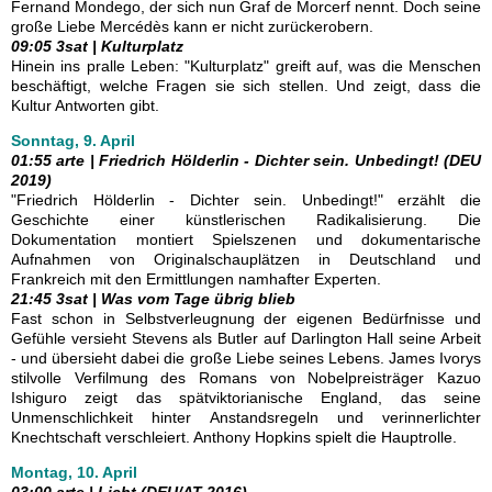
Fernand Mondego, der sich nun Graf de Morcerf nennt. Doch seine
große Liebe Mercédès kann er nicht zurückerobern.
09:05 3sat | Kulturplatz
Hinein ins pralle Leben: "Kulturplatz" greift auf, was die Menschen
beschäftigt, welche Fragen sie sich stellen. Und zeigt, dass die
Kultur Antworten gibt.
Sonntag, 9. April
01:55 arte | Friedrich Hölderlin - Dichter sein. Unbedingt! (DEU
2019)
"Friedrich Hölderlin - Dichter sein. Unbedingt!" erzählt die
Geschichte einer künstlerischen Radikalisierung. Die
Dokumentation montiert Spielszenen und dokumentarische
Aufnahmen von Originalschauplätzen in Deutschland und
Frankreich mit den Ermittlungen namhafter Experten.
21:45 3sat | Was vom Tage übrig blieb
Fast schon in Selbstverleugnung der eigenen Bedürfnisse und
Gefühle versieht Stevens als Butler auf Darlington Hall seine Arbeit
- und übersieht dabei die große Liebe seines Lebens. James Ivorys
stilvolle Verfilmung des Romans von Nobelpreisträger Kazuo
Ishiguro zeigt das spätviktorianische England, das seine
Unmenschlichkeit hinter Anstandsregeln und verinnerlichter
Knechtschaft verschleiert. Anthony Hopkins spielt die Hauptrolle.
Montag, 10. April