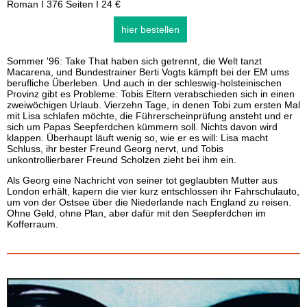
Roman I 376 Seiten I 24 €
hier bestellen
Sommer '96: Take That haben sich getrennt, die Welt tanzt
Macarena, und Bundestrainer Berti Vogts kämpft bei der EM ums
berufliche Überleben. Und auch in der schleswig-holsteinischen
Provinz gibt es Probleme: Tobis Eltern verabschieden sich in einen
zweiwöchigen Urlaub. Vierzehn Tage, in denen Tobi zum ersten Mal
mit Lisa schlafen möchte, die Führerscheinprüfung ansteht und er
sich um Papas Seepferdchen kümmern soll. Nichts davon wird
klappen. Überhaupt läuft wenig so, wie er es will: Lisa macht
Schluss, ihr bester Freund Georg nervt, und Tobis
unkontrollierbarer Freund Scholzen zieht bei ihm ein.
Als Georg eine Nachricht von seiner tot geglaubten Mutter aus
London erhält, kapern die vier kurz entschlossen ihr Fahrschulauto,
um von der Ostsee über die Niederlande nach England zu reisen.
Ohne Geld, ohne Plan, aber dafür mit den Seepferdchen im
Kofferraum.