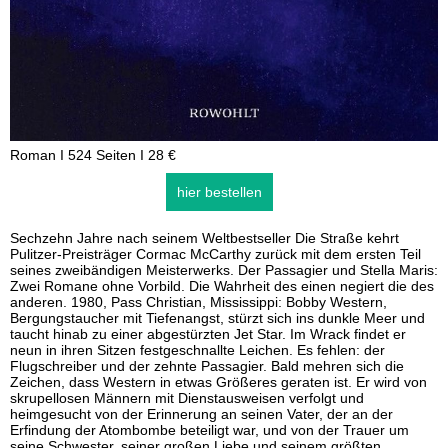
Roman I 524 Seiten I 28 €
hier bestellen
Sechzehn Jahre nach seinem Weltbestseller Die Straße kehrt
Pulitzer-Preisträger Cormac McCarthy zurück mit dem ersten Teil
seines zweibändigen Meisterwerks. Der Passagier und Stella Maris:
Zwei Romane ohne Vorbild. Die Wahrheit des einen negiert die des
anderen. 1980, Pass Christian, Mississippi: Bobby Western,
Bergungstaucher mit Tiefenangst, stürzt sich ins dunkle Meer und
taucht hinab zu einer abgestürzten Jet Star. Im Wrack findet er
neun in ihren Sitzen festgeschnallte Leichen. Es fehlen: der
Flugschreiber und der zehnte Passagier. Bald mehren sich die
Zeichen, dass Western in etwas Größeres geraten ist. Er wird von
skrupellosen Männern mit Dienstausweisen verfolgt und
heimgesucht von der Erinnerung an seinen Vater, der an der
Erfindung der Atombombe beteiligt war, und von der Trauer um
seine Schwester, seiner großen Liebe und seinem größten