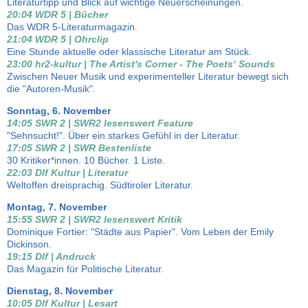
Literaturtipp und Blick auf wichtige Neuerscheinungen.
20:04 WDR 5 | Bücher
Das WDR 5-Literaturmagazin.
21:04 WDR 5 | Ohrclip
Eine Stunde aktuelle oder klassische Literatur am Stück.
23:00 hr2-kultur | The Artist's Corner - The Poets‘ Sounds
Zwischen Neuer Musik und experimenteller Literatur bewegt sich
die "Autoren-Musik".
Sonntag, 6. November
14:05 SWR 2 | SWR2 lesenswert Feature
"Sehnsucht!". Über ein starkes Gefühl in der Literatur.
17:05 SWR 2 | SWR Bestenliste
30 Kritiker*innen. 10 Bücher. 1 Liste.
22:03 Dlf Kultur | Literatur
Weltoffen dreisprachig. Südtiroler Literatur.
Montag, 7. November
15:55 SWR 2 | SWR2 lesenswert Kritik
Dominique Fortier: "Städte aus Papier". Vom Leben der Emily
Dickinson.
19:15 Dlf | Andruck
Das Magazin für Politische Literatur.
Dienstag, 8. November
10:05 Dlf Kultur | Lesart