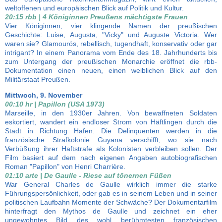
weltoffenen und europäischen Blick auf Politik und Kultur.
20:15 rbb | 4 Königinnen Preußens mächtigste Frauen
Vier Königinnen, vier klingende Namen der preußischen
Geschichte: Luise, Augusta, "Vicky" und Auguste Victoria. Wer
waren sie? Glamourös, rebellisch, tugendhaft, konservativ oder gar
intrigant? In einem Panorama vom Ende des 18. Jahrhunderts bis
zum Untergang der preußischen Monarchie eröffnet die rbb-
Dokumentation einen neuen, einen weiblichen Blick auf den
Militärstaat Preußen.
Mittwoch, 9. November
00:10 hr | Papillon (USA 1973)
Marseille, in den 1930er Jahren. Von bewaffneten Soldaten
eskortiert, wandert ein endloser Strom von Häftlingen durch die
Stadt in Richtung Hafen. Die Delinquenten werden in die
französische Strafkolonie Guyana verschifft, wo sie nach
Verbüßung ihrer Haftstrafe als Kolonisten verbleiben sollen. Der
Film basiert auf dem nach eigenen Angaben autobiografischen
Roman "Papillon" von Henri Charrière.
01:10 arte | De Gaulle - Riese auf tönernen Füßen
War General Charles de Gaulle wirklich immer die starke
Führungspersönlichkeit, oder gab es in seinem Leben und in seiner
politischen Laufbahn Momente der Schwäche? Der Dokumentarfilm
hinterfragt den Mythos de Gaulle und zeichnet ein eher
ungewohntes Bild des wohl berühmtesten französischen