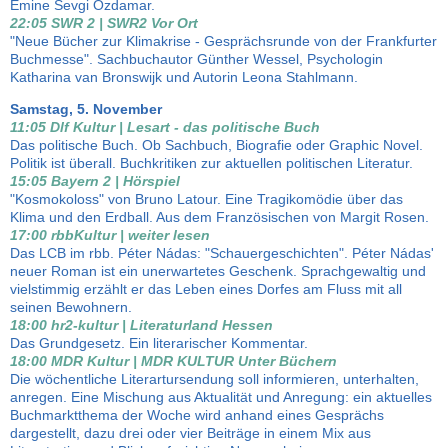
Emine Sevgi Özdamar.
22:05 SWR 2 | SWR2 Vor Ort
"Neue Bücher zur Klimakrise - Gesprächsrunde von der Frankfurter
Buchmesse". Sachbuchautor Günther Wessel, Psychologin
Katharina van Bronswijk und Autorin Leona Stahlmann.
Samstag, 5. November
11:05 Dlf Kultur | Lesart - das politische Buch
Das politische Buch. Ob Sachbuch, Biografie oder Graphic Novel.
Politik ist überall. Buchkritiken zur aktuellen politischen Literatur.
15:05 Bayern 2 | Hörspiel
"Kosmokoloss" von Bruno Latour. Eine Tragikomödie über das
Klima und den Erdball. Aus dem Französischen von Margit Rosen.
17:00 rbbKultur | weiter lesen
Das LCB im rbb. Péter Nádas: "Schauergeschichten". Péter Nádas'
neuer Roman ist ein unerwartetes Geschenk. Sprachgewaltig und
vielstimmig erzählt er das Leben eines Dorfes am Fluss mit all
seinen Bewohnern.
18:00 hr2-kultur | Literaturland Hessen
Das Grundgesetz. Ein literarischer Kommentar.
18:00 MDR Kultur | MDR KULTUR Unter Büchern
Die wöchentliche Literartursendung soll informieren, unterhalten,
anregen. Eine Mischung aus Aktualität und Anregung: ein aktuelles
Buchmarktthema der Woche wird anhand eines Gesprächs
dargestellt, dazu drei oder vier Beiträge in einem Mix aus