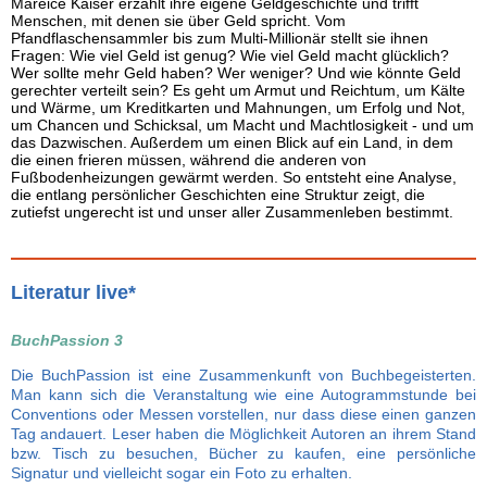
Mareice Kaiser erzählt ihre eigene Geldgeschichte und trifft
Menschen, mit denen sie über Geld spricht. Vom
Pfandflaschensammler bis zum Multi-Millionär stellt sie ihnen
Fragen: Wie viel Geld ist genug? Wie viel Geld macht glücklich?
Wer sollte mehr Geld haben? Wer weniger? Und wie könnte Geld
gerechter verteilt sein? Es geht um Armut und Reichtum, um Kälte
und Wärme, um Kreditkarten und Mahnungen, um Erfolg und Not,
um Chancen und Schicksal, um Macht und Machtlosigkeit - und um
das Dazwischen. Außerdem um einen Blick auf ein Land, in dem
die einen frieren müssen, während die anderen von
Fußbodenheizungen gewärmt werden. So entsteht eine Analyse,
die entlang persönlicher Geschichten eine Struktur zeigt, die
zutiefst ungerecht ist und unser aller Zusammenleben bestimmt.
Literatur live*
BuchPassion 3
Die BuchPassion ist eine Zusammenkunft von Buchbegeisterten.
Man kann sich die Veranstaltung wie eine Autogrammstunde bei
Conventions oder Messen vorstellen, nur dass diese einen ganzen
Tag andauert. Leser haben die Möglichkeit Autoren an ihrem Stand
bzw. Tisch zu besuchen, Bücher zu kaufen, eine persönliche
Signatur und vielleicht sogar ein Foto zu erhalten.