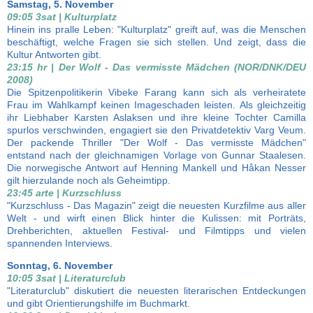
Samstag, 5. November
09:05 3sat | Kulturplatz
Hinein ins pralle Leben: "Kulturplatz" greift auf, was die Menschen
beschäftigt, welche Fragen sie sich stellen. Und zeigt, dass die
Kultur Antworten gibt.
23:15 hr | Der Wolf - Das vermisste Mädchen (NOR/DNK/DEU
2008)
Die Spitzenpolitikerin Vibeke Farang kann sich als verheiratete
Frau im Wahlkampf keinen Imageschaden leisten. Als gleichzeitig
ihr Liebhaber Karsten Aslaksen und ihre kleine Tochter Camilla
spurlos verschwinden, engagiert sie den Privatdetektiv Varg Veum.
Der packende Thriller "Der Wolf - Das vermisste Mädchen"
entstand nach der gleichnamigen Vorlage von Gunnar Staalesen.
Die norwegische Antwort auf Henning Mankell und Håkan Nesser
gilt hierzulande noch als Geheimtipp.
23:45 arte | Kurzschluss
"Kurzschluss - Das Magazin" zeigt die neuesten Kurzfilme aus aller
Welt - und wirft einen Blick hinter die Kulissen: mit Porträts,
Drehberichten, aktuellen Festival- und Filmtipps und vielen
spannenden Interviews.
Sonntag, 6. November
10:05 3sat | Literaturclub
"Literaturclub" diskutiert die neuesten literarischen Entdeckungen
und gibt Orientierungshilfe im Buchmarkt.