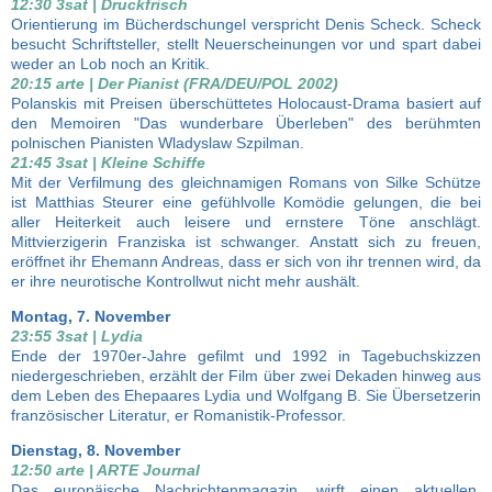
12:30 3sat | Druckfrisch
Orientierung im Bücherdschungel verspricht Denis Scheck. Scheck
besucht Schriftsteller, stellt Neuerscheinungen vor und spart dabei
weder an Lob noch an Kritik.
20:15 arte | Der Pianist (FRA/DEU/POL 2002)
Polanskis mit Preisen überschüttetes Holocaust-Drama basiert auf
den Memoiren "Das wunderbare Überleben" des berühmten
polnischen Pianisten Wladyslaw Szpilman.
21:45 3sat | Kleine Schiffe
Mit der Verfilmung des gleichnamigen Romans von Silke Schütze
ist Matthias Steurer eine gefühlvolle Komödie gelungen, die bei
aller Heiterkeit auch leisere und ernstere Töne anschlägt.
Mittvierzigerin Franziska ist schwanger. Anstatt sich zu freuen,
eröffnet ihr Ehemann Andreas, dass er sich von ihr trennen wird, da
er ihre neurotische Kontrollwut nicht mehr aushält.
Montag, 7. November
23:55 3sat | Lydia
Ende der 1970er-Jahre gefilmt und 1992 in Tagebuchskizzen
niedergeschrieben, erzählt der Film über zwei Dekaden hinweg aus
dem Leben des Ehepaares Lydia und Wolfgang B. Sie Übersetzerin
französischer Literatur, er Romanistik-Professor.
Dienstag, 8. November
12:50 arte | ARTE Journal
Das europäische Nachrichtenmagazin, wirft einen aktuellen,