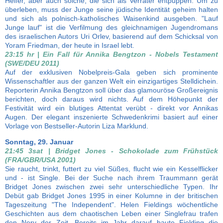
Helfer, aber auch solche, die sich als Verräter entpuppen. Um zu
überleben, muss der Junge seine jüdische Identität geheim halten
und sich als polnisch-katholisches Waisenkind ausgeben. "Lauf
Junge lauf" ist die Verfilmung des gleichnamigen Jugendromans
des israelischen Autors Uri Orlev, basierend auf dem Schicksal von
Yoram Friedman, der heute in Israel lebt.
23:15 hr | Ein Fall für Annika Bengtzon - Nobels Testament
(SWE/DEU 2011)
Auf der exklusiven Nobelpreis-Gala geben sich prominente
Wissenschaftler aus der ganzen Welt ein einzigartiges Stelldichein.
Reporterin Annika Bengtzon soll über das glamouröse Großereignis
berichten, doch daraus wird nichts. Auf dem Höhepunkt der
Festivität wird ein blutiges Attentat verübt - direkt vor Annikas
Augen. Der elegant inszenierte Schwedenkrimi basiert auf einer
Vorlage von Bestseller-Autorin Liza Marklund.
Sonntag, 29. Januar
21:45 3sat | Bridget Jones - Schokolade zum Frühstück
(FRA/GBR/USA 2001)
Sie raucht, trinkt, futtert zu viel Süßes, flucht wie ein Kesselflicker
und - ist Single. Bei der Suche nach ihrem Traummann gerät
Bridget Jones zwischen zwei sehr unterschiedliche Typen. Ihr
Debüt gab Bridget Jones 1995 in einer Kolumne in der britischen
Tageszeitung "The Independent". Helen Fieldings wöchentliche
Geschichten aus dem chaotischen Leben einer Singlefrau trafen
den Nerv der Zeit. Bereits im Jahr darauf baute Fielding die