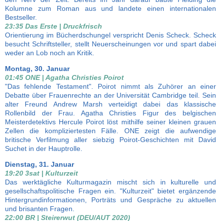
Kolumne zum Roman aus und landete einen internationalen
Bestseller.
23:35 Das Erste | Druckfrisch
Orientierung im Bücherdschungel verspricht Denis Scheck. Scheck
besucht Schriftsteller, stellt Neuerscheinungen vor und spart dabei
weder an Lob noch an Kritik.
Montag, 30. Januar
01:45 ONE | Agatha Christies Poirot
"Das fehlende Testament". Poirot nimmt als Zuhörer an einer
Debatte über Frauenrechte an der Universität Cambridge teil. Sein
alter Freund Andrew Marsh verteidigt dabei das klassische
Rollenbild der Frau. Agatha Christies Figur des belgischen
Meisterdetektivs Hercule Poirot löst mithilfe seiner kleinen grauen
Zellen die kompliziertesten Fälle. ONE zeigt die aufwendige
britische Verfilmung aller siebzig Poirot-Geschichten mit David
Suchet in der Hauptrolle.
Dienstag, 31. Januar
19:20 3sat | Kulturzeit
Das werktägliche Kulturmagazin mischt sich in kulturelle und
gesellschaftspolitische Fragen ein. "Kulturzeit" bietet ergänzende
Hintergrundinformationen, Porträts und Gespräche zu aktuellen
und brisanten Fragen.
22:00 BR | Steirerwut (DEU/AUT 2020)