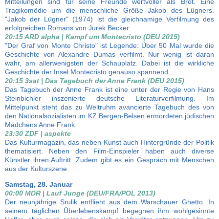
Mitteilungen sind für seine Freunde wertvoller als Brot. Eine
Tragikomödie um die menschliche Größe Jakob des Lügners.
"Jakob der Lügner" (1974) ist die gleichnamige Verfilmung des
erfolgreichen Romans von Jurek Becker.
20:15 ARD alpha | Kampf um Montecristo (DEU 2015)
"Der Graf von Monte Christo" ist Legende: Über 50 Mal wurde die
Geschichte von Alexandre Dumas verfilmt. Nur wenig ist daran
wahr, am allerwenigsten der Schauplatz. Dabei ist die wirkliche
Geschichte der Insel Montecristo genauso spannend.
20:15 3sat | Das Tagebuch der Anne Frank (DEU 2015)
Das Tagebuch der Anne Frank ist eine unter der Regie von Hans
Steinbichler inszenierte deutsche Literaturverfilmung. Im
Mittelpunkt steht das zu Weltruhm avancierte Tagebuch des von
den Nationalsozialisten im KZ Bergen-Belsen ermordeten jüdischen
Mädchens Anne Frank.
23:30 ZDF | aspekte
Das Kulturmagazin, das neben Kunst auch Hintergründe der Politik
thematisiert. Neben den Film-Einspieler haben auch diverse
Künstler ihren Auftritt. Zudem gibt es ein Gespräch mit Menschen
aus der Kulturszene.
Samstag, 28. Januar
00:00 MDR | Lauf Junge (DEU/FRA/POL 2013)
Der neunjährige Srulik entflieht aus dem Warschauer Ghetto. In
seinem täglichen Überlebenskampf begegnen ihm wohlgesinnte