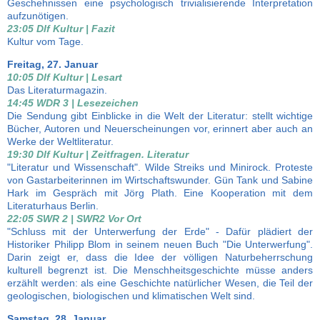
Geschehnissen eine psychologisch trivialisierende Interpretation
aufzunötigen.
23:05 Dlf Kultur | Fazit
Kultur vom Tage.
Freitag, 27. Januar
10:05 Dlf Kultur | Lesart
Das Literaturmagazin.
14:45 WDR 3 | Lesezeichen
Die Sendung gibt Einblicke in die Welt der Literatur: stellt wichtige
Bücher, Autoren und Neuerscheinungen vor, erinnert aber auch an
Werke der Weltliteratur.
19:30 Dlf Kultur | Zeitfragen. Literatur
"Literatur und Wissenschaft". Wilde Streiks und Minirock. Proteste
von Gastarbeiterinnen im Wirtschaftswunder. Gün Tank und Sabine
Hark im Gespräch mit Jörg Plath. Eine Kooperation mit dem
Literaturhaus Berlin.
22:05 SWR 2 | SWR2 Vor Ort
"Schluss mit der Unterwerfung der Erde" - Dafür plädiert der
Historiker Philipp Blom in seinem neuen Buch "Die Unterwerfung".
Darin zeigt er, dass die Idee der völligen Naturbeherrschung
kulturell begrenzt ist. Die Menschheitsgeschichte müsse anders
erzählt werden: als eine Geschichte natürlicher Wesen, die Teil der
geologischen, biologischen und klimatischen Welt sind.
Samstag, 28. Januar