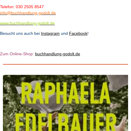
Telefon: 030 2505 8547
info@buchhandlung-godolt.de
www.buchhandlung-godolt.de
Besucht uns auch bei
Instagram
und
Facebook
!
Zum Online-Shop:
b
u
chhandlung-godolt.de