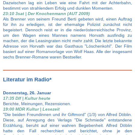
Dazwischen lag ein Leben wie eine Fahrt mit der Achterbahn,
bestimmt von strahlendem Erfolg und dunklen Momenten.
23:10 3sat | Der Knochenmann (AUT 2009)
Als Brenner von seinem Freund Berti gebeten wird, einen Auftrag
für ihn zu erledigen, ist der ehemalige Polizist zunächst nicht
begeistert. Dennoch reist er in die niederösterreichische Provinz,
um den Wagen eines Mannes namens Horvath ausfindig zu
machen, der die Leasingraten nicht mehr zahlt. Die letzte bekannte
Adresse von Horvath war das Gasthaus "Löschenkohl". Der Film
basiert auf einer Romanvorlage von Wolf Haas. Alle der insgesamt
sechs Brenner-Romane waren Bestseller.
Literatur im Radio*
Donnerstag, 26. Januar
17:35 Dlf | Kultur heute
Berichte, Meinungen, Rezensionen.
19:00 MDR Kultur | Lesezeit
"Die beiden Freundinnen und ihr Giftmord" (1/3) von Alfred Döblin.
Diese, auf Anregung des Verlags "Die Schmiede" entstandene
Erzählung, beruht auf einer wahren Begebenheit. Alfred Döblin
hatte den Fall recherchiert und berichtet, ohne je den