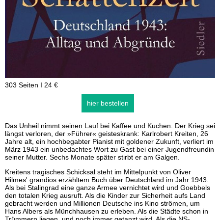
303 Seiten I 24 €
hier bestellen
Das Unheil nimmt seinen Lauf bei Kaffee und Kuchen. Der Krieg sei
längst verloren, der »Führer« geisteskrank: Karlrobert Kreiten, 26
Jahre alt, ein hochbegabter Pianist mit goldener Zukunft, verliert im
März 1943 ein unbedachtes Wort zu Gast bei einer Jugendfreundin
seiner Mutter. Sechs Monate später stirbt er am Galgen.
Kreitens tragisches Schicksal steht im Mittelpunkt von Oliver
Hilmes' grandios erzähltem Buch über Deutschland im Jahr 1943.
Als bei Stalingrad eine ganze Armee vernichtet wird und Goebbels
den totalen Krieg ausruft. Als die Kinder zur Sicherheit aufs Land
gebracht werden und Millionen Deutsche ins Kino strömen, um
Hans Albers als Münchhausen zu erleben. Als die Städte schon in
Trümmern liegen, und noch immer getanzt wird. Als die NS-