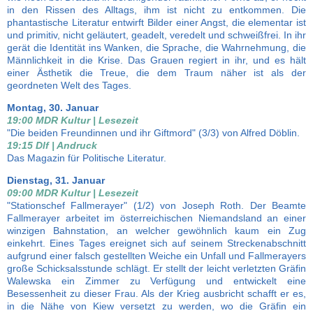
in den Rissen des Alltags, ihm ist nicht zu entkommen. Die
phantastische Literatur entwirft Bilder einer Angst, die elementar ist
und primitiv, nicht geläutert, geadelt, veredelt und schweißfrei. In ihr
gerät die Identität ins Wanken, die Sprache, die Wahrnehmung, die
Männlichkeit in die Krise. Das Grauen regiert in ihr, und es hält
einer Ästhetik die Treue, die dem Traum näher ist als der
geordneten Welt des Tages.
Montag, 30. Januar
19:00 MDR Kultur | Lesezeit
"Die beiden Freundinnen und ihr Giftmord" (3/3) von Alfred Döblin.
19:15 Dlf | Andruck
Das Magazin für Politische Literatur.
Dienstag, 31. Januar
09:00 MDR Kultur | Lesezeit
"Stationschef Fallmerayer" (1/2) von Joseph Roth. Der Beamte
Fallmerayer arbeitet im österreichischen Niemandsland an einer
winzigen Bahnstation, an welcher gewöhnlich kaum ein Zug
einkehrt. Eines Tages ereignet sich auf seinem Streckenabschnitt
aufgrund einer falsch gestellten Weiche ein Unfall und Fallmerayers
große Schicksalsstunde schlägt. Er stellt der leicht verletzten Gräfin
Walewska ein Zimmer zu Verfügung und entwickelt eine
Besessenheit zu dieser Frau. Als der Krieg ausbricht schafft er es,
in die Nähe von Kiew versetzt zu werden, wo die Gräfin ein