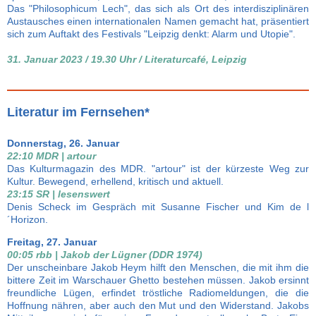
Das "Philosophicum Lech", das sich als Ort des interdisziplinären
Austausches einen internationalen Namen gemacht hat, präsentiert
sich zum Auftakt des Festivals "Leipzig denkt: Alarm und Utopie".
31. Januar 2023 / 19.30 Uhr / Literaturcafé, Leipzig
Literatur im Fernsehen*
Donnerstag, 26. Januar
22:10 MDR | artour
Das Kulturmagazin des MDR. "artour" ist der kürzeste Weg zur
Kultur. Bewegend, erhellend, kritisch und aktuell.
23:15 SR | lesenswert
Denis Scheck im Gespräch mit Susanne Fischer und Kim de l
´Horizon.
Freitag, 27. Januar
00:05 rbb | Jakob der Lügner (DDR 1974)
Der unscheinbare Jakob Heym hilft den Menschen, die mit ihm die
bittere Zeit im Warschauer Ghetto bestehen müssen. Jakob ersinnt
freundliche Lügen, erfindet tröstliche Radiomeldungen, die die
Hoffnung nähren, aber auch den Mut und den Widerstand. Jakobs