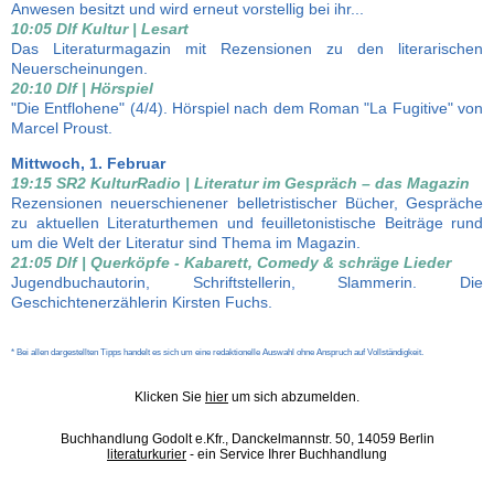
Anwesen besitzt und wird erneut vorstellig bei ihr...
10:05 Dlf Kultur | Lesart
Das Literaturmagazin mit Rezensionen zu den literarischen
Neuerscheinungen.
20:10 Dlf | Hörspiel
"Die Entflohene" (4/4). Hörspiel nach dem Roman "La Fugitive" von
Marcel Proust.
Mittwoch, 1. Februar
19:15 SR2 KulturRadio | Literatur im Gespräch – das Magazin
Rezensionen neuerschienener belletristischer Bücher, Gespräche
zu aktuellen Literaturthemen und feuilletonistische Beiträge rund
um die Welt der Literatur sind Thema im Magazin.
21:05 Dlf | Querköpfe - Kabarett, Comedy & schräge Lieder
Jugendbuchautorin, Schriftstellerin, Slammerin. Die
Geschichtenerzählerin Kirsten Fuchs.
* Bei allen dargestellten Tipps handelt es sich um eine redaktionelle Auswahl ohne Anspruch auf Vollständigkeit.
Klicken Sie
hier
um sich abzumelden.
Buchhandlung Godolt e.Kfr., Danckelmannstr. 50, 14059 Berlin
literaturkurier
- ein Service Ihrer Buchhandlung