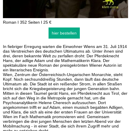
Roman I 352 Seiten I 25 €
hier bestellen
In fiebriger Erregung warten die Einwohner Wiens am 31. Juli 1914
das Verstreichen des deutschen Ultimatums ab. Unter ihnen sind
drei, deren bekannte Welt zu zerfallen droht: Der Pferdeknecht
Hans, der adlige Adam und die Mathematikerin Klara. Der
spektakuläre neue Roman der preisgekrönten Wiener Autorin ist
ein literarisches Ereignis.
Wien, Zentrum der Österreichisch-Ungarischen Monarchie, steht
Kopf. Noch sechsunddreißig Stunden, dann läuft das deutsche
Ultimatum ab. Die Stadt ist ein reißender Strom, in allen Straßen
bricht sich die Kriegsbegeisterung der jungen Generation bahn.
Mitten in diesen Taumel gerät Hans, ein Pferdeknecht aus Tirol, der
sich auf den Weg in die Metropole gemacht hat, um die
Psychoanalytikerin Helene Cheresch aufzusuchen. Dort
angekommen trifft er auf Adam, einen musisch begabten Adligen,
und Klara, die sich als eine der ersten Frauen an der Universität
Wien im Fach Mathematik promovieren wird. Gemeinsam
verbringen die drei jungen Menschen den letzten Abend vor der
Mobilmachung - in einer Stadt, die sich ihrem Zugriff mehr und
mehr zu entziehen droht.