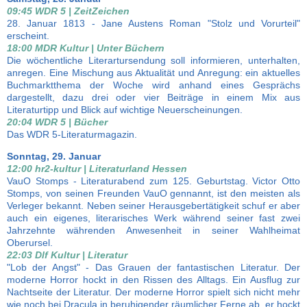
09:45 WDR 5 | ZeitZeichen
28. Januar 1813 - Jane Austens Roman "Stolz und Vorurteil"
erscheint.
18:00 MDR Kultur | Unter Büchern
Die wöchentliche Literartursendung soll informieren, unterhalten,
anregen. Eine Mischung aus Aktualität und Anregung: ein aktuelles
Buchmarktthema der Woche wird anhand eines Gesprächs
dargestellt, dazu drei oder vier Beiträge in einem Mix aus
Literaturtipp und Blick auf wichtige Neuerscheinungen.
20:04 WDR 5 | Bücher
Das WDR 5-Literaturmagazin.
Sonntag, 29. Januar
12:00 hr2-kultur | Literaturland Hessen
VauO Stomps - Literaturabend zum 125. Geburtstag. Victor Otto
Stomps, von seinen Freunden VauO gennannt, ist den meisten als
Verleger bekannt. Neben seiner Herausgebertätigkeit schuf er aber
auch ein eigenes, literarisches Werk während seiner fast zwei
Jahrzehnte währenden Anwesenheit in seiner Wahlheimat
Oberursel.
22:03 Dlf Kultur | Literatur
"Lob der Angst" - Das Grauen der fantastischen Literatur. Der
moderne Horror hockt in den Rissen des Alltags. Ein Ausflug zur
Nachtseite der Literatur. Der moderne Horror spielt sich nicht mehr
wie noch bei Dracula in beruhigender räumlicher Ferne ab, er hockt