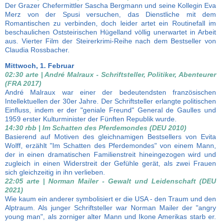
Der Grazer Chefermittler Sascha Bergmann und seine Kollegin Eva
Merz von der Spusi versuchen, das Dienstliche mit dem
Romantischen zu verbinden, doch leider artet ein Routinefall im
beschaulichen Oststeirischen Hügelland völlig unerwartet in Arbeit
aus. Vierter Film der Steirerkrimi-Reihe nach dem Bestseller von
Claudia Rossbacher.
Mittwoch, 1. Februar
02:30 arte | André Malraux - Schriftsteller, Politiker, Abenteurer
(FRA 2017)
André Malraux war einer der bedeutendsten französischen
Intellektuellen der 30er Jahre. Der Schriftsteller erlangte politischen
Einfluss, indem er der "geniale Freund" General de Gaulles und
1959 erster Kulturminister der Fünften Republik wurde.
14:30 rbb | Im Schatten des Pferdemondes (DEU 2010)
Basierend auf Motiven des gleichnamigen Bestsellers von Evita
Wolff, erzählt "Im Schatten des Pferdemondes" von einem Mann,
der in einen dramatischen Familienstreit hineingezogen wird und
zugleich in einen Widerstreit der Gefühle gerät, als zwei Frauen
sich gleichzeitig in ihn verlieben.
22:05 arte | Norman Mailer - Gewalt und Leidenschaft (DEU
2021)
Wie kaum ein anderer symbolisiert er die USA - den Traum und den
Alptraum. Als junger Schriftsteller war Norman Mailer der "angry
young man", als zorniger alter Mann und Ikone Amerikas starb er.